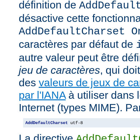
définition de
AddDefaul
désactive cette fonctionnal
AddDefaultCharset O
caractères par défaut de
autre valeur peut être déf
jeu de caractères
, qui doi
des
valeurs de jeux de ca
par l'IANA
à utiliser dans
Internet (types MIME). Pa
AddDefaultCharset
 utf-8
La directive
AddDefault