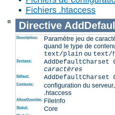
Fichiers .htaccess
Directive
AddDefaul
Paramètre jeu de caractè
Description:
quand le type de conten
ou
text/plain
text/
AddDefaultCharset 
Syntaxe:
caractères
AddDefaultCharset 
Défaut:
configuration du serveur, 
Contexte:
.htaccess
FileInfo
AllowOverride:
Core
Statut: