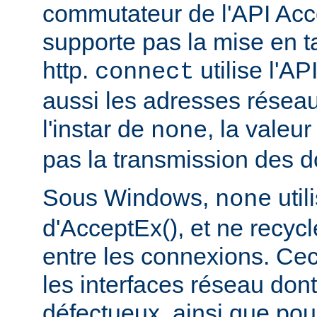
commutateur de l'API Acce
supporte pas la mise en 
http.
utilise l'AP
connect
aussi les adresses réseau
l'instar de
, la valeu
none
pas la transmission des d
Sous Windows,
util
none
d'AcceptEx(), et ne recyc
entre les connexions. Ceci
les interfaces réseau dont 
défectueux, ainsi que pou