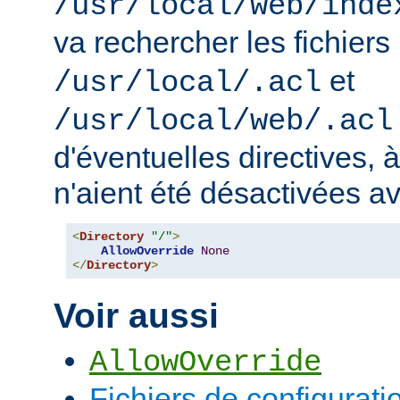
/usr/local/web/inde
va rechercher les fichiers
et
/usr/local/.acl
/usr/local/web/.acl
d'éventuelles directives, 
n'aient été désactivées a
<
Directory
"/"
>
AllowOverride
None
</
Directory
>
Voir aussi
AllowOverride
Fichiers de configurati