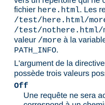
vers un répertoire qui ne 
fichier
. Les r
here.html
/test/here.html/mor
/test/nothere.html/
valeur
à la variab
/more
.
PATH_INFO
L'argument de la directiv
possède trois valeurs poss
Off
Une requête ne sera ac
correspond à un chemin