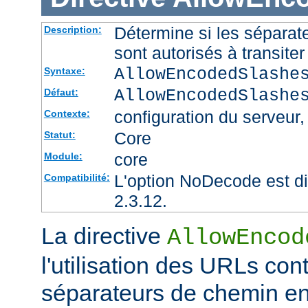
Détermine si les sépara
Description:
sont autorisés à transite
AllowEncodedSlashe
Syntaxe:
AllowEncodedSlashe
Défaut:
configuration du serveur, 
Contexte:
Core
Statut:
core
Module:
L'option NoDecode est di
Compatibilité:
2.3.12.
La directive
AllowEncod
l'utilisation des URLs co
séparateurs de chemin e