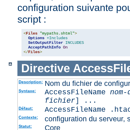
configuration suivante pour
script :
<
Files
"mypaths.shtml"
>
Options
+Includes
SetOutputFilter
INCLUDES
AcceptPathInfo
On
</
Files
>
Directive
AccessFi
Nom du fichier de configur
Description:
AccessFileName
nom-
Syntaxe:
fichier
] ...
AccessFileName .hta
Défaut:
configuration du serveur, s
Contexte:
Core
Statut: