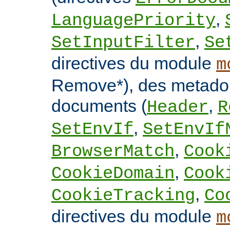
,
LanguagePriority
,
SetInputFilter
Se
directives du module
m
Remove*), des metado
documents (
,
Header
R
,
SetEnvIf
SetEnvIf
,
BrowserMatch
Cook
,
CookieDomain
Cook
,
CookieTracking
Co
directives du module
m