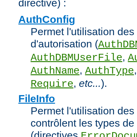
directive) :
AuthConfig
Permet l'utilisation des
d'autorisation (
AuthDB
,
AuthDBMUserFile
A
,
AuthName
AuthType
,
etc...
).
Require
FileInfo
Permet l'utilisation des
contrôlent les types d
(directives
ErrorDocu