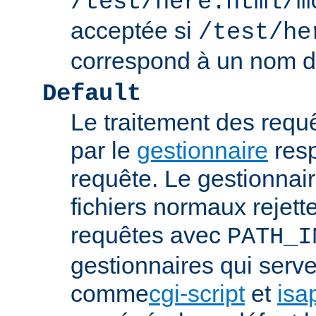
/test/here.html/m
acceptée si
/test/he
correspond à un nom de
Default
Le traitement des requ
par le
gestionnaire
resp
requête. Le gestionnai
fichiers normaux rejett
requêtes avec
PATH_I
gestionnaires qui serve
comme
cgi-script
et
isa