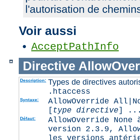
l'autorisation de chemin
Voir aussi
AcceptPathInfo
Directive
AllowOver
Types de directives autori
Description:
.htaccess
AllowOverride All|N
Syntaxe:
[
type directive
] ..
AllowOverride None 
Défaut:
version 2.3.9, Allo
les versions antéri