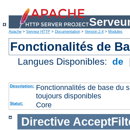
Serveu
Apache
>
Serveur HTTP
>
Documentation
>
Version 2.4
>
Modules
Fonctionalités de B
Langues Disponibles:
de
Fonctionnalités de base du
Description:
toujours disponibles
Core
Statut:
Directive
AcceptFilt