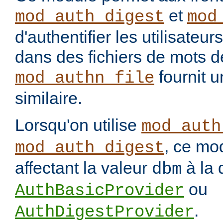
et
mod_auth_digest
mod
d'authentifier les utilisateu
dans des fichiers de mots 
fournit u
mod_authn_file
similaire.
Lorsqu'on utilise
mod_auth
, ce mo
mod_auth_digest
affectant la valeur
à la 
dbm
ou
AuthBasicProvider
.
AuthDigestProvider