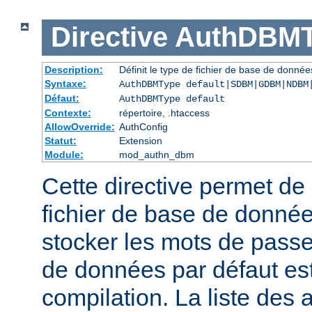
Directive
AuthDBMT
Description:
Définit le type de fichier de base de donnée
Syntaxe:
AuthDBMType default|SDBM|GDBM|NDBM
Défaut:
AuthDBMType default
Contexte:
répertoire, .htaccess
AllowOverride:
AuthConfig
Statut:
Extension
Module:
mod_authn_dbm
Cette directive permet de 
fichier de base de données
stocker les mots de passe
de données par défaut est 
compilation. La liste des 