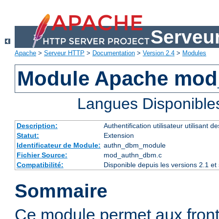
Serveu
Apache
>
Serveur HTTP
>
Documentation
>
Version 2.4
>
Modules
Module Apache mo
Langues Disponible
Description:
Authentification utilisateur utilisant 
Statut:
Extension
Identificateur de Module:
authn_dbm_module
Fichier Source:
mod_authn_dbm.c
Compatibilité:
Disponible depuis les versions 2.1 e
Sommaire
Ce module permet aux fro