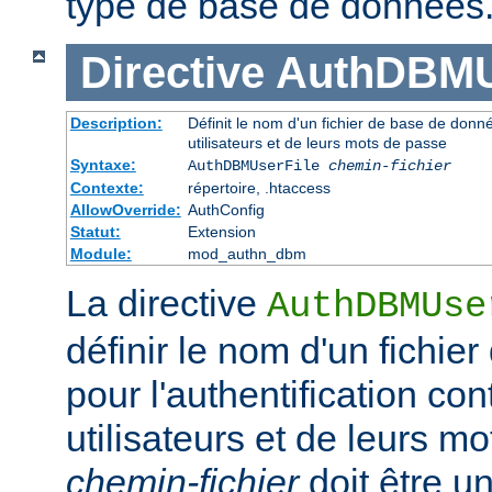
type de base de données
Directive
AuthDBMU
Description:
Définit le nom d'un fichier de base de donnée
utilisateurs et de leurs mots de passe
Syntaxe:
AuthDBMUserFile
chemin-fichier
Contexte:
répertoire, .htaccess
AllowOverride:
AuthConfig
Statut:
Extension
Module:
mod_authn_dbm
La directive
AuthDBMUse
définir le nom d'un fichi
pour l'authentification con
utilisateurs et de leurs m
chemin-fichier
doit être u