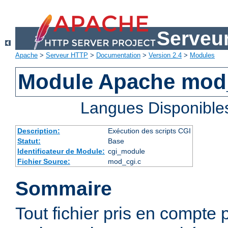
Serveu
Apache
>
Serveur HTTP
>
Documentation
>
Version 2.4
>
Modules
Module Apache mod
Langues Disponible
Description:
Exécution des scripts CGI
Statut:
Base
Identificateur de Module:
cgi_module
Fichier Source:
mod_cgi.c
Sommaire
Tout fichier pris en compte 