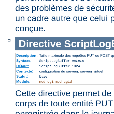
des problèmes de sécurité 
un cadre autre que celui p
conçue.
Directive
ScriptLog
Description:
Taille maximale des requêtes PUT ou POST qui 
Syntaxe:
ScriptLogBuffer
octets
Défaut:
ScriptLogBuffer 1024
Contexte:
configuration du serveur, serveur virtuel
Statut:
Base
Module:
,
mod_cgi
mod_cgid
Cette directive permet de l
corps de toute entité PU
enregistrée dans le journa