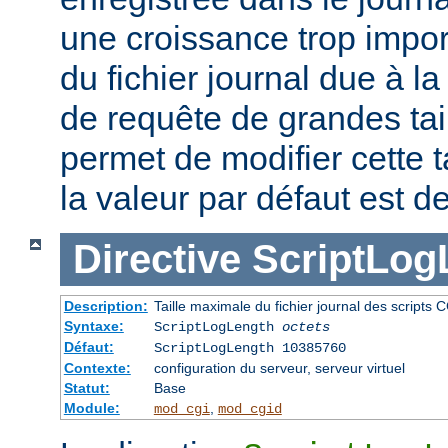
une croissance trop impor
du fichier journal due à l
de requête de grandes tail
permet de modifier cette t
la valeur par défaut est d
Directive
ScriptLog
Description:
Taille maximale du fichier journal des scripts 
Syntaxe:
ScriptLogLength
octets
Défaut:
ScriptLogLength 10385760
Contexte:
configuration du serveur, serveur virtuel
Statut:
Base
Module:
,
mod_cgi
mod_cgid