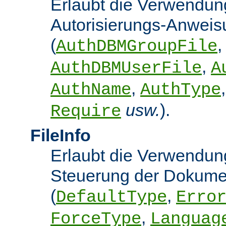
Erlaubt die Verwendun
Autorisierungs-Anwei
(
,
AuthDBMGroupFile
,
AuthDBMUserFile
A
,
AuthName
AuthType
usw.
).
Require
FileInfo
Erlaubt die Verwendung
Steuerung der Dokume
(
,
DefaultType
Erro
,
ForceType
Languag