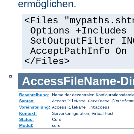
ermöglichen.
<Files "mypaths.sht
Options +Includes
SetOutputFilter IN
AcceptPathInfo On
</Files>
AccessFileName
-
Di
Beschreibung:
Name der dezentralen Konfigurationsdatei
Syntax:
AccessFileName
Dateiname
[
Dateinam
Voreinstellung:
AccessFileName .htaccess
Kontext:
Serverkonfiguration, Virtual Host
Status:
Core
Modul:
core