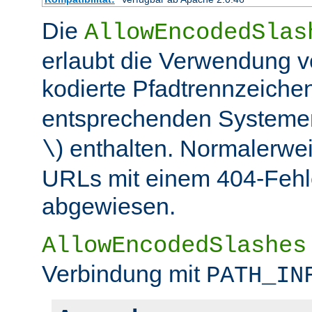
Die
AllowEncodedSlas
erlaubt die Verwendung 
kodierte Pfadtrennzeichen
entsprechenden Systemen
) enthalten. Normalerwe
\
URLs mit einem 404-Fehle
abgewiesen.
AllowEncodedSlashes
Verbindung mit
PATH_IN