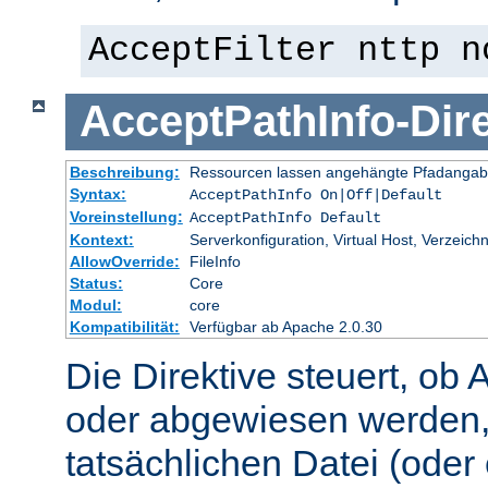
AcceptFilter nttp n
AcceptPathInfo
-
Dir
Beschreibung:
Ressourcen lassen angehängte Pfadangab
Syntax:
AcceptPathInfo On|Off|Default
Voreinstellung:
AcceptPathInfo Default
Kontext:
Serverkonfiguration, Virtual Host, Verzeichn
AllowOverride:
FileInfo
Status:
Core
Modul:
core
Kompatibilität:
Verfügbar ab Apache 2.0.30
Die Direktive steuert, ob 
oder abgewiesen werden,
tatsächlichen Datei (oder 