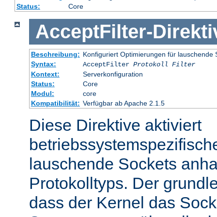
Status:
Core
AcceptFilter
-
Direkti
Beschreibung:
Konfiguriert Optimierungen für lauschende 
Syntax:
AcceptFilter
Protokoll
Filter
Kontext:
Serverkonfiguration
Status:
Core
Modul:
core
Kompatibilität:
Verfügbar ab Apache 2.1.5
Diese Direktive aktiviert
betriebssystemspezifisch
lauschende Sockets anh
Protokolltyps. Der grundl
dass der Kernel das Sock