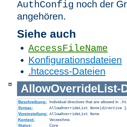
noch der G
AuthConfig
angehören.
Siehe auch
AccessFileName
Konfigurationsdateien
.htaccess-Dateien
AllowOverrideList
-
D
Beschreibung:
Individual directives that are allowed in
.ht
Syntax:
AllowOverrideList None|
directive
[
Voreinstellung:
AllowOverrideList None
Kontext:
Verzeichnis
Status:
Core