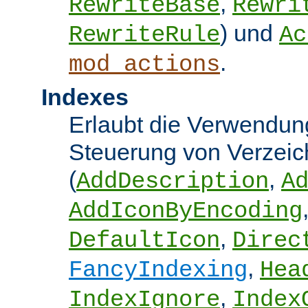
,
RewriteBase
Rewri
) und
RewriteRule
Ac
.
mod_actions
Indexes
Erlaubt die Verwendung
Steuerung von Verzeic
(
,
AddDescription
A
AddIconByEncoding
,
DefaultIcon
Direc
,
FancyIndexing
Hea
,
IndexIgnore
Index