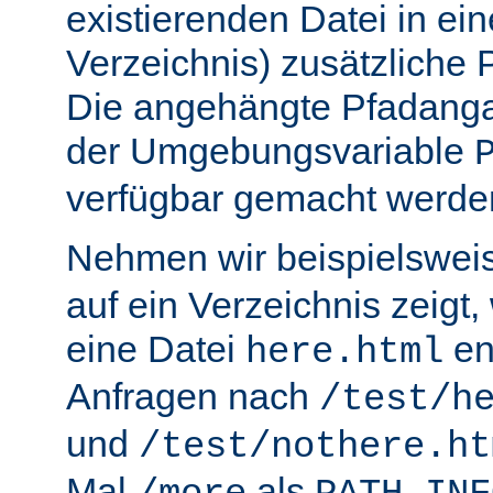
existierenden Datei in ei
Verzeichnis) zusätzliche
Die angehängte Pfadanga
der Umgebungsvariable
verfügbar gemacht werde
Nehmen wir beispielswei
auf ein Verzeichnis zeigt,
eine Datei
en
here.html
Anfragen nach
/test/h
und
/test/nothere.ht
Mal
als