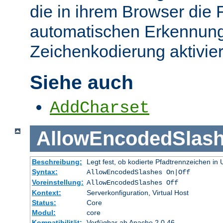
die in ihrem Browser die 
automatischen Erkennung
Zeichenkodierung aktivier
Siehe auch
AddCharset
AllowEncodedSlas
Beschreibung:
Legt fest, ob kodierte Pfadtrennzeichen i
Syntax:
AllowEncodedSlashes On|Off
Voreinstellung:
AllowEncodedSlashes Off
Kontext:
Serverkonfiguration, Virtual Host
Status:
Core
Modul:
core
Kompatibilität:
Verfügbar ab Apache 2.0.46