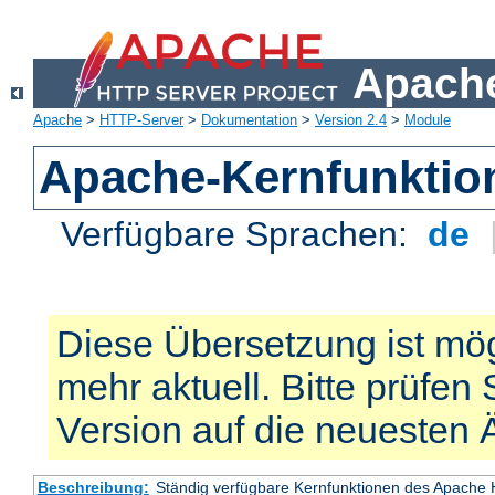
Apache
Apache
>
HTTP-Server
>
Dokumentation
>
Version 2.4
>
Module
Apache-Kernfunktio
Verfügbare Sprachen:
de
Diese Übersetzung ist mög
mehr aktuell. Bitte prüfen 
Version auf die neuesten
Beschreibung:
Ständig verfügbare Kernfunktionen des Apache