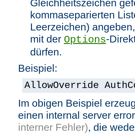
Gleichheitszeichen gef
kommaseparierten List
Leerzeichen) angeben,
mit der
-Direk
Options
dürfen.
Beispiel:
AllowOverride AuthC
Im obigen Beispiel erzeug
einen internal server erro
interner Fehler)
, die wed