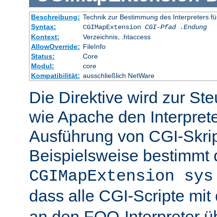
Beschreibung:
Technik zur Bestimmung des Interpreters fü
Syntax:
CGIMapExtension
CGI-Pfad
.Endung
Kontext:
Verzeichnis, .htaccess
AllowOverride:
FileInfo
Status:
Core
Modul:
core
Kompatibilität:
ausschließlich NetWare
Die Direktive wird zur St
wie Apache den Interpreter
Ausführung von CGI-Skrip
Beispielsweise bestimmt
CGIMapExtension sys
dass alle CGI-Scripte mi
an den FOO-Interpreter 