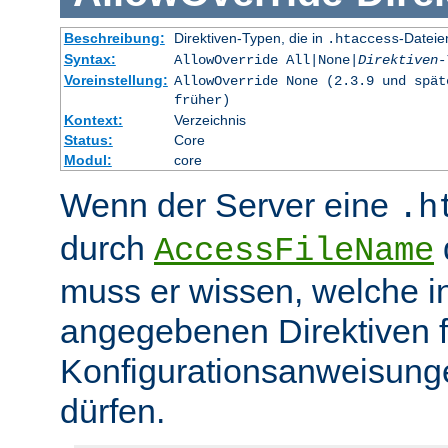
Beschreibung:
Direktiven-Typen, die in
-Dateie
.htaccess
Syntax:
AllowOverride All|None|
Direktiven-
Voreinstellung:
AllowOverride None (2.3.9 und spät
früher)
Kontext:
Verzeichnis
Status:
Core
Modul:
core
Wenn der Server eine
.h
durch
d
AccessFileName
muss er wissen, welche in
angegebenen Direktiven 
Konfigurationsanweisung
dürfen.