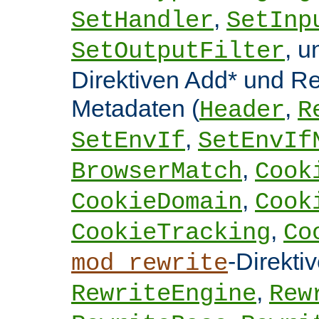
,
SetHandler
SetInp
, 
SetOutputFilter
Direktiven Add* und 
Metadaten (
,
Header
R
,
SetEnvIf
SetEnvIf
,
BrowserMatch
Cook
,
CookieDomain
Cook
,
CookieTracking
Co
-Direkti
mod_rewrite
,
RewriteEngine
Rew