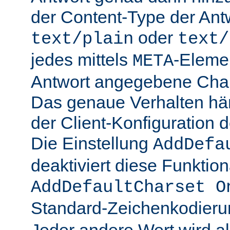
der Content-Type der Ant
oder
text/plain
text/
jedes mittels
-Elemen
META
Antwort angegebene Char
Das genaue Verhalten hän
der Client-Konfiguration 
Die Einstellung
AddDefa
deaktiviert diese Funktiona
AddDefaultCharset O
Standard-Zeichenkodier