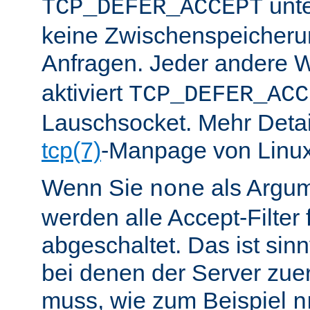
unte
TCP_DEFER_ACCEPT
keine Zwischenspeicher
Anfragen. Jeder andere W
aktiviert
TCP_DEFER_ACC
Lauschsocket. Mehr Detail
tcp(7)
-Manpage von Linux
Wenn Sie
als Argu
none
werden alle Accept-Filter 
abgeschaltet. Das ist sinnv
bei denen der Server zue
muss, wie zum Beispiel
n