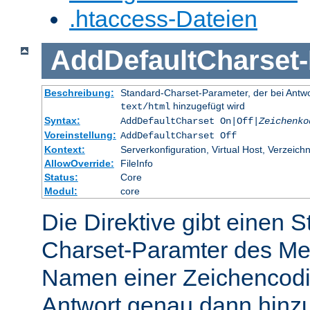
.htaccess-Dateien
AddDefaultCharset
-
Beschreibung:
Standard-Charset-Parameter, der bei Ant
hinzugefügt wird
text/html
Syntax:
AddDefaultCharset On|Off|
Zeichenko
Voreinstellung:
AddDefaultCharset Off
Kontext:
Serverkonfiguration, Virtual Host, Verzeichn
AllowOverride:
FileInfo
Status:
Core
Modul:
core
Die Direktive gibt einen 
Charset-Paramter des Me
Namen einer Zeichencodie
Antwort genau dann hinzu