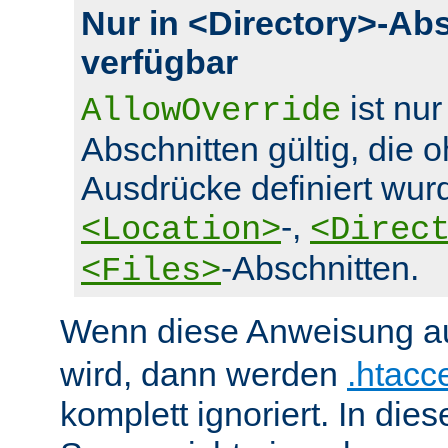
Nur in <Directory>-Ab
verfügbar
ist nur
AllowOverride
Abschnitten gültig, die 
Ausdrücke definiert wurd
-,
<Location>
<Direc
-Abschnitten.
<Files>
Wenn diese Anweisung a
wird, dann werden
.htacc
komplett ignoriert. In die