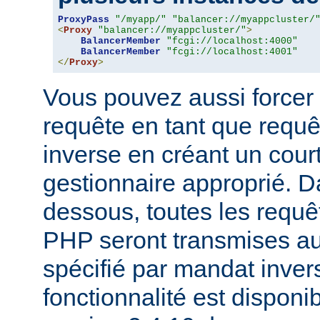
ProxyPass
"/myapp/"
"balancer://myappcluster/
<
Proxy
"balancer://myappcluster/"
>
BalancerMember
"fcgi://localhost:4000"
BalancerMember
"fcgi://localhost:4001"
</
Proxy
>
Vous pouvez aussi forcer 
requête en tant que requ
inverse en créant un court
gestionnaire approprié. D
dessous, toutes les requê
PHP seront transmises a
spécifié par mandat inver
fonctionnalité est disponib