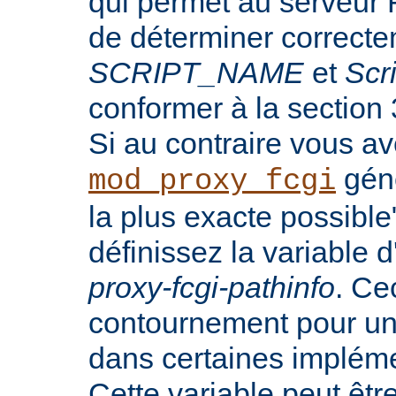
qui permet au serveur 
de déterminer correct
SCRIPT_NAME
et
Scr
conformer à la section
Si au contraire vous a
génè
mod_proxy_fcgi
la plus exacte possibl
définissez la variable
proxy-fcgi-pathinfo
. Ce
contournement pour u
dans certaines implém
Cette variable peut êtr