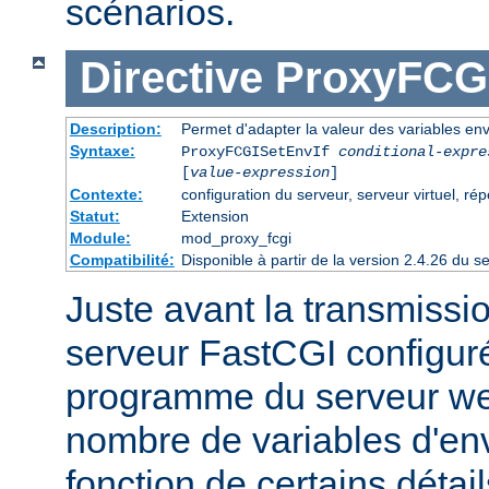
scénarios.
Directive
ProxyFCGI
Description:
Permet d'adapter la valeur des variables e
Syntaxe:
ProxyFCGISetEnvIf
conditional-expre
[
value-expression
]
Contexte:
configuration du serveur, serveur virtuel, rép
Statut:
Extension
Module:
mod_proxy_fcgi
Compatibilité:
Disponible à partir de la version 2.4.26 du
Juste avant la transmissi
serveur FastCGI configuré
programme du serveur web
nombre de variables d'en
fonction de certains détai