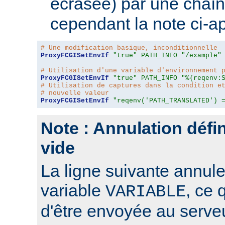
écrasée) par une chaîn
cependant la note ci-a
# Une modification basique, inconditionnelle
ProxyFCGISetEnvIf
"true"
PATH_INFO
"/example"
# Utilisation d'une variable d'environnement 
ProxyFCGISetEnvIf
"true"
PATH_INFO
"%{reqenv:
# Utilisation de captures dans la condition e
# nouvelle valeur
ProxyFCGISetEnvIf
"reqenv('PATH_TRANSLATED') 
Note : Annulation défin
vide
La ligne suivante annule 
variable
, ce 
VARIABLE
d'être envoyée au serve