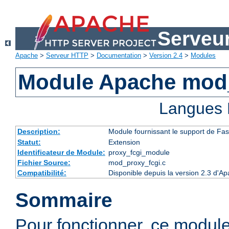
Serveu
Apache
>
Serveur HTTP
>
Documentation
>
Version 2.4
>
Modules
Module Apache mod
Langues 
Description:
Module fournissant le support de Fa
Statut:
Extension
Identificateur de Module:
proxy_fcgi_module
Fichier Source:
mod_proxy_fcgi.c
Compatibilité:
Disponible depuis la version 2.3 d'A
Sommaire
Pour fonctionner, ce modul