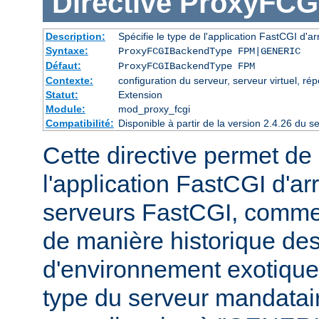
Directive
ProxyFCG
Description:
Spécifie le type de l'application FastCGI d'ar
Syntaxe:
ProxyFCGIBackendType FPM|GENERIC
Défaut:
ProxyFCGIBackendType FPM
Contexte:
configuration du serveur, serveur virtuel, rép
Statut:
Extension
Module:
mod_proxy_fcgi
Compatibilité:
Disponible à partir de la version 2.4.26 du
Cette directive permet de 
l'application FastCGI d'ar
serveurs FastCGI, comme
de manière historique des
d'environnement exotiques 
type du serveur mandataire