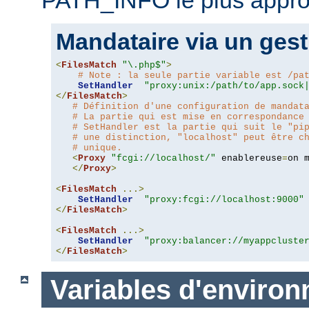
Mandataire via un gest
<
FilesMatch
"\.php$"
>
# Note : la seule partie variable est /pa
SetHandler
"proxy:unix:/path/to/app.sock
</
FilesMatch
>
# Définition d'une configuration de mandat
# La partie qui est mise en correspondance
# SetHandler est la partie qui suit le "pi
# une distinction, "localhost" peut être c
# unique.
<
Proxy
"fcgi://localhost/"
 enablereuse
=
on 
</
Proxy
>
<
FilesMatch
...>
SetHandler
"proxy:fcgi://localhost:9000"
</
FilesMatch
>
<
FilesMatch
...>
SetHandler
"proxy:balancer://myappcluste
</
FilesMatch
>
Variables d'enviro