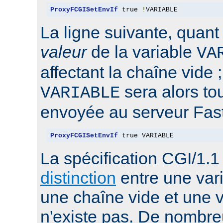
ProxyFCGISetEnvIf
 true 
!
VARIABLE
La ligne suivante, quant 
valeur
de la variable
VA
affectant la chaîne vide ;
sera alors t
VARIABLE
envoyée au serveur Fas
ProxyFCGISetEnvIf
 true VARIABLE
La spécification CGI/1.
distinction
entre une var
une chaîne vide et une v
n'existe pas. De nombr