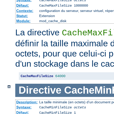
CacheMaxFileSize
octets
Défaut:
CacheMaxFileSize 1000000
Contexte:
configuration du serveur, serveur virtuel, réper
Statut:
Extension
Module:
mod_cache_disk
La directive
CacheMaxFi
définir la taille maximale
octets, pour que celui-ci p
d'un stockage dans le ca
CacheMaxFileSize
64000
Directive
CacheMinF
Description:
La taille minimale (en octets) d'un document p
Syntaxe:
CacheMinFileSize
octets
Défaut:
CacheMinFileSize 1