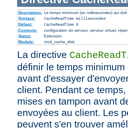
Description:
Le temps minimum (en millisecondes) qui doit 
Syntaxe:
CacheReadTime
millisecondes
Défaut:
CacheReadTime 0
Contexte:
configuration du serveur, serveur virtuel, réper
Statut:
Extension
Module:
mod_cache_disk
La directive
CacheReadT
définir le temps minimum q
avant d'essayer d'envoye
client. Pendant ce temps,
mises en tampon avant de
envoyées au client. Les 
peuvent s'en trouver amél