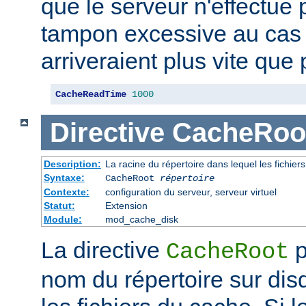
que le serveur n'effectue
tampon excessive au cas
arriveraient plus vite que 
CacheReadTime
1000
Directive
CacheRoo
Description:
La racine du répertoire dans lequel les fichie
Syntaxe:
CacheRoot
répertoire
Contexte:
configuration du serveur, serveur virtuel
Statut:
Extension
Module:
mod_cache_disk
La directive
p
CacheRoot
nom du répertoire sur dis