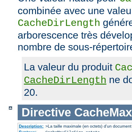
combinée avec une valeu
génére
CacheDirLength
arborescence très dévelop
nombre de sous-répertoir
La valeur du produit
Ca
ne do
CacheDirLength
20.
Directive
CacheMaxF
Description:
>La taille maximale (en octets) d'un document
Syntaxe: