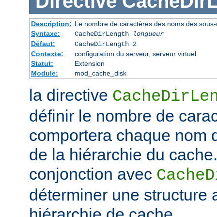
Directive
CacheDir
Description:
Le nombre de caractères des noms des sous-r
Syntaxe:
CacheDirLength
longueur
Défaut:
CacheDirLength 2
Contexte:
configuration du serveur, serveur virtuel
Statut:
Extension
Module:
mod_cache_disk
la directive
CacheDirLe
définir le nombre de cara
comportera chaque nom d
de la hiérarchie du cache. 
conjonction avec
CacheD
déterminer une structure 
hiérarchie de cache.