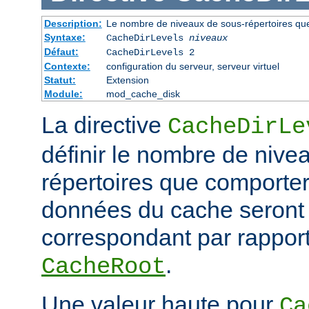
Description:
Le nombre de niveaux de sous-répertoires qu
Syntaxe:
CacheDirLevels
niveaux
Défaut:
CacheDirLevels 2
Contexte:
configuration du serveur, serveur virtuel
Statut:
Extension
Module:
mod_cache_disk
La directive
CacheDirLe
définir le nombre de nive
répertoires que comporter
données du cache seront
correspondant par rapport
.
CacheRoot
Une valeur haute pour
Ca