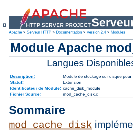
Serveu
Apache
>
Serveur HTTP
>
Documentation
>
Version 2.4
>
Modules
Module Apache mod
Langues Disponible
Description:
Module de stockage sur disque pour l
Statut:
Extension
Identificateur de Module:
cache_disk_module
Fichier Source:
mod_cache_disk.c
Sommaire
implémen
mod_cache_disk