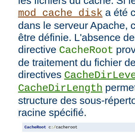
les fichiers du cache. Si 
a été 
mod_cache_disk
dans le serveur Apache, c
être définie. L'absence de 
directive
prov
CacheRoot
de traitement du fichier d
directives
CacheDirLev
permett
CacheDirLength
structure des sous-réperto
racine spécifié.
CacheRoot
 c
:/
cacheroot