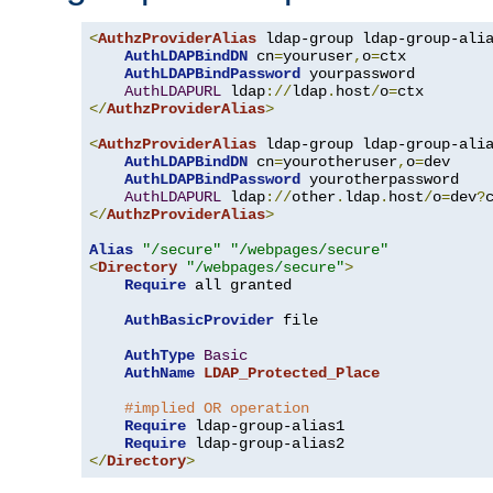
<
AuthzProviderAlias
 ldap-group ldap-group-ali
AuthLDAPBindDN
 cn
=
youruser
,
o
=
ctx

AuthLDAPBindPassword
 yourpassword

AuthLDAPURL
 ldap
://
ldap
.
host
/
o
=
</
AuthzProviderAlias
>
<
AuthzProviderAlias
 ldap-group ldap-group-ali
AuthLDAPBindDN
 cn
=
yourotheruser
,
o
=
dev

AuthLDAPBindPassword
 yourotherpassword

AuthLDAPURL
 ldap
://
other
.
ldap
.
host
/
o
=
dev
?
</
AuthzProviderAlias
>
Alias
"/secure"
"/webpages/secure"
<
Directory
"/webpages/secure"
>
Require
 all granted

AuthBasicProvider
 file

AuthType
Basic
AuthName
LDAP_Protected_Place
#implied OR operation
Require
 ldap-group-alias1

Require
</
Directory
>