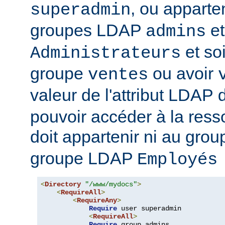
, ou apparte
superadmin
groupes LDAP
et
admins
et soi
Administrateurs
groupe
ou avoir
ventes
valeur de l'attribut LDAP
pouvoir accéder à la ressou
doit appartenir ni au gro
groupe LDAP
Employés
<
Directory
"/www/mydocs"
>
<
RequireAll
>
<
RequireAny
>
Require
 user superadmin

<
RequireAll
>
Require
 group admins
