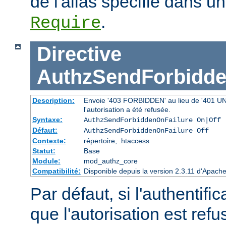
de l'alias spécifié dans un
.
Require
Directive
AuthzSendForbidde
Description:
Envoie '403 FORBIDDEN' au lieu de '401 UNAU
l'autorisation a été refusée.
Syntaxe:
AuthzSendForbiddenOnFailure On|Off
Défaut:
AuthzSendForbiddenOnFailure Off
Contexte:
répertoire, .htaccess
Statut:
Base
Module:
mod_authz_core
Compatibilité:
Disponible depuis la version 2.3.11 d'Apac
Par défaut, si l'authentific
que l'autorisation est r