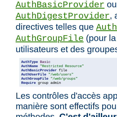
ou
AuthBasicProvider
,
AuthDigestProvider
directives telles que
Auth
(pour la
AuthGroupFile
utilisateurs et des groupe
AuthType
Basic
AuthName
"Restricted Resource"
AuthBasicProvider
AuthUserFile
"/web/users"
AuthGroupFile
"/web/groups"
Require
 group admin
Les contrôles d'accès app
manière sont effectifs po
méthodes.
C'est d'ailleu