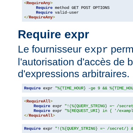
<
RequireAny
>
Require
 method GET POST OPTIONS

Require
</
RequireAny
>
Require expr
Le fournisseur
perme
expr
l'autorisation d'accès de 
d'expressions arbitraires.
Require
 expr 
"%{TIME_HOUR} -ge 9 && %{TIME_HO
<
RequireAll
>
Require
 expr 
"!(%{QUERY_STRING} =~ /secre
Require
 expr 
"%{REQUEST_URI} in { '/examp
</
RequireAll
>
Require
 expr 
"!(%{QUERY_STRING} =~ /secret/) 