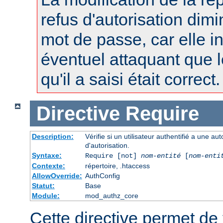
refus d'autorisation dimi
mot de passe, car elle i
éventuel attaquant que 
qu'il a saisi était correct.
Directive
Require
Description:
Vérifie si un utilisateur authentifié a une a
d'autorisation.
Syntaxe:
Require [not]
nom-entité
[
nom-enti
Contexte:
répertoire, .htaccess
AllowOverride:
AuthConfig
Statut:
Base
Module:
mod_authz_core
Cette directive permet de v