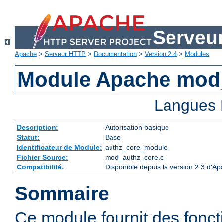
Serveu
Apache
>
Serveur HTTP
>
Documentation
>
Version 2.4
>
Modules
Module Apache mod
Langues 
Description:
Autorisation basique
Statut:
Base
Identificateur de Module:
authz_core_module
Fichier Source:
mod_authz_core.c
Compatibilité:
Disponible depuis la version 2.3 d'
Sommaire
Ce module fournit des fonct