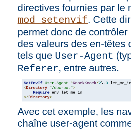
directives fournies par le
. Cette di
mod_setenvif
permet donc de contrôler 
des valeurs des en-têtes
tels que
(ty
User-Agent
, entre autres.
Referer
SetEnvIf
User-Agent
^
KnockKnock
/
2
\.
0
<
Directory
"/docroot"
>
Require
</
Directory
>
Avec cet exemple, les nav
chaîne user-agent comme