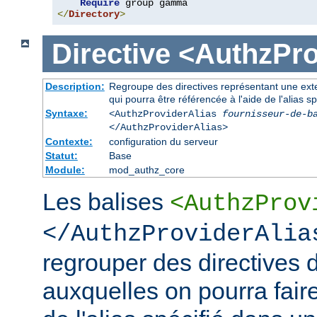
Require
</
Directory
>
Directive
<AuthzPro
Description:
Regroupe des directives représentant une exte
qui pourra être référencée à l'aide de l'alias sp
Syntaxe:
<AuthzProviderAlias
fournisseur-de-b
</AuthzProviderAlias>
Contexte:
configuration du serveur
Statut:
Base
Module:
mod_authz_core
Les balises
<AuthzProv
</AuthzProviderAlia
regrouper des directives d
auxquelles on pourra faire