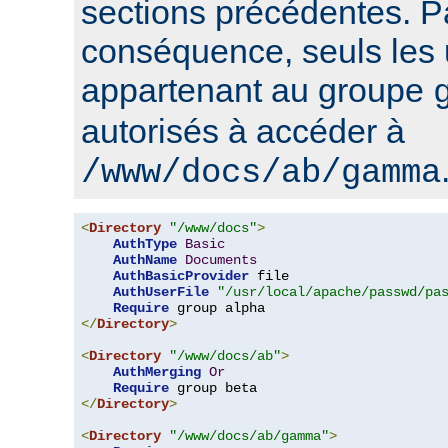
sections précédentes. P
conséquence, seuls les u
appartenant au groupe
autorisés à accéder à
/www/docs/ab/gamma
<
Directory
"/www/docs"
>
AuthType
Basic
AuthName
Documents
AuthBasicProvider
 file

AuthUserFile
"/usr/local/apache/passwd/pa
Require
</
Directory
>
<
Directory
"/www/docs/ab"
>
AuthMerging
Or
Require
</
Directory
>
<
Directory
"/www/docs/ab/gamma"
>