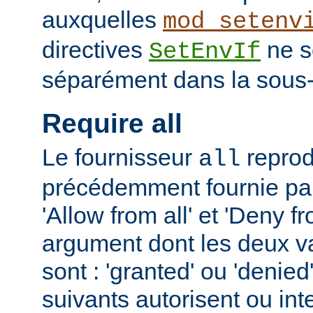
auxquelles
mod_setenv
directives
ne s
SetEnvIf
séparément dans la sous-
Require all
Le fournisseur
reprodu
all
précédemment fournie par 
'Allow from all' et 'Deny fr
argument dont les deux v
sont : 'granted' ou 'denie
suivants autorisent ou int