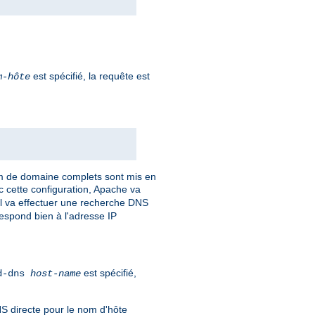
est spécifié, la requête est
m-hôte
om de domaine complets sont mis en
c cette configuration, Apache va
 Il va effectuer une recherche DNS
respond bien à l'adresse IP
est spécifié,
rd-dns
host-name
NS directe pour le nom d'hôte