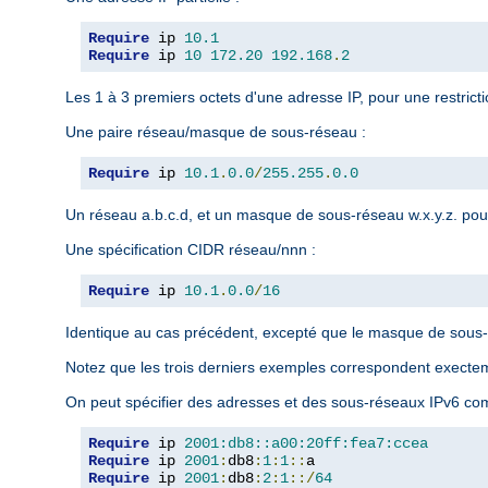
Require
 ip 
10.1
Require
 ip 
10
172.20
192.168
.
2
Les 1 à 3 premiers octets d'une adresse IP, pour une restrict
Une paire réseau/masque de sous-réseau :
Require
 ip 
10.1
.
0.0
/
255.255
.
0.0
Un réseau a.b.c.d, et un masque de sous-réseau w.x.y.z. pour
Une spécification CIDR réseau/nnn :
Require
 ip 
10.1
.
0.0
/
16
Identique au cas précédent, excepté que le masque de sous-r
Notez que les trois derniers exemples correspondent exect
On peut spécifier des adresses et des sous-réseaux IPv6 com
Require
 ip 
2001:db8::a00:20ff:fea7:ccea
Require
 ip 
2001
:
db8
:
1
:
1
::
Require
 ip 
2001
:
db8
:
2
:
1
::/
64