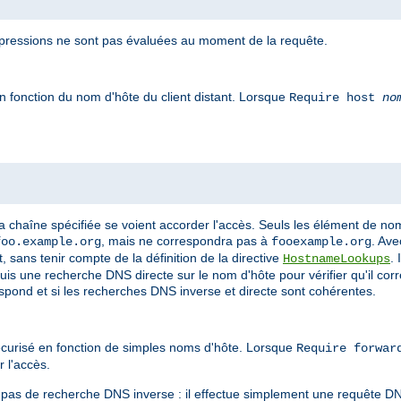
pressions ne sont pas évaluées au moment de la requête.
n fonction du nom d'hôte du client distant. Lorsque
Require host
no
a chaîne spécifiée se voient accorder l'accès. Seuls les élément de n
, mais ne correspondra pas à
. Ave
foo.example.org
fooexample.org
 sans tenir compte de la définition de la directive
.
HostnameLookups
puis une recherche DNS directe sur le nom d'hôte pour vérifier qu'il cor
espond et si les recherches DNS inverse et directe sont cohérentes.
curisé en fonction de simples noms d'hôte. Lorsque
Require forwa
r l'accès.
e pas de recherche DNS inverse : il effectue simplement une requête D