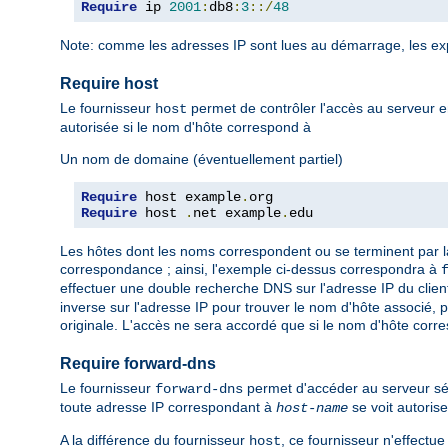
Require
 ip 
2001
:
db8
:
3
::/
48
Note: comme les adresses IP sont lues au démarrage, les ex
Require host
Le fournisseur
permet de contrôler l'accès au serveur e
host
autorisée si le nom d'hôte correspond à
Un nom de domaine (éventuellement partiel)
Require
 host example
.
Require
 host 
.
net example
.
edu
Les hôtes dont les noms correspondent ou se terminent par l
correspondance ; ainsi, l'exemple ci-dessus correspondra à
effectuer une double recherche DNS sur l'adresse IP du client,
inverse sur l'adresse IP pour trouver le nom d'hôte associé, 
originale. L'accès ne sera accordé que si le nom d'hôte corr
Require forward-dns
Le fournisseur
permet d'accéder au serveur sé
forward-dns
toute adresse IP correspondant à
se voit autorise
host-name
A la différence du fournisseur
, ce fournisseur n'effectu
host