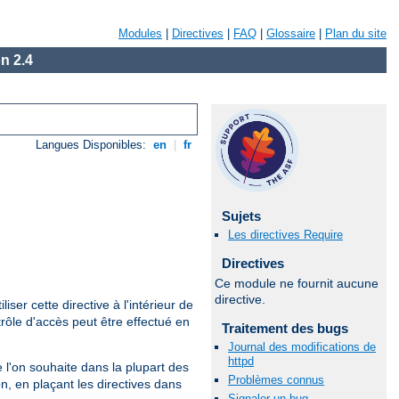
Modules
|
Directives
|
FAQ
|
Glossaire
|
Plan du site
n 2.4
Langues Disponibles:
en
|
fr
Sujets
Les directives Require
Directives
Ce module ne fournit aucune
directive.
iliser cette directive à l'intérieur de
rôle d'accès peut être effectué en
Traitement des bugs
Journal des modifications de
httpd
que l'on souhaite dans la plupart des
Problèmes connus
n, en plaçant les directives dans
Signaler un bug