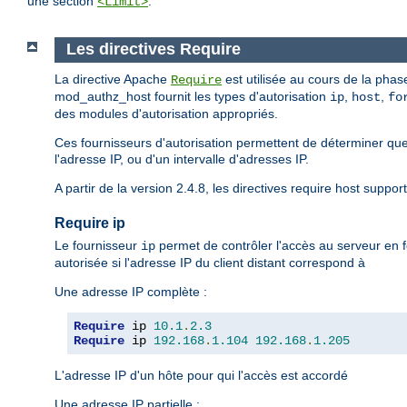
une section
.
<Limit>
Les directives Require
La directive Apache
est utilisée au cours de la phase
Require
mod_authz_host fournit les types d'autorisation
,
,
ip
host
fo
des modules d'autorisation appropriés.
Ces fournisseurs d'autorisation permettent de déterminer que
l'adresse IP, ou d'un intervalle d'adresses IP.
A partir de la version 2.4.8, les directives require host suppor
Require ip
Le fournisseur
permet de contrôler l'accès au serveur en f
ip
autorisée si l'adresse IP du client distant correspond à
Une adresse IP complète :
Require
 ip 
10.1
.
2.3
Require
 ip 
192.168
.
1.104
192.168
.
1.205
L'adresse IP d'un hôte pour qui l'accès est accordé
Une adresse IP partielle :