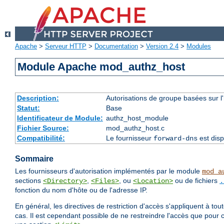
Apache
>
Serveur HTTP
>
Documentation
>
Version 2.4
>
Modules
Module Apache mod_authz_host
Description:
Autorisations de groupe basées sur l
Statut:
Base
Identificateur de Module:
authz_host_module
Fichier Source:
mod_authz_host.c
Compatibilité:
Le fournisseur
est disp
forward-dns
Sommaire
Les fournisseurs d'autorisation implémentés par le module
mod_a
sections
,
, ou
ou de fichiers
<Directory>
<Files>
<Location>
.
fonction du nom d'hôte ou de l'adresse IP.
En général, les directives de restriction d'accès s'appliquent à to
cas. Il est cependant possible de ne restreindre l'accès que pour 