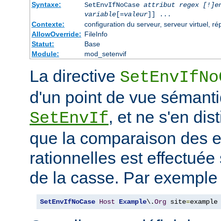
Syntaxe:
SetEnvIfNoCase
attribut regex [!]e
variable
[=
valeur
]] ...
Contexte:
configuration du serveur, serveur virtuel, ré
AllowOverride:
FileInfo
Statut:
Base
Module:
mod_setenvif
La directive
SetEnvIfNo
d'un point de vue sémanti
, et ne s'en dis
SetEnvIf
que la comparaison des 
rationnelles est effectuée
de la casse. Par exemple 
SetEnvIfNoCase
Host
Example
\.
Org
 site
=
example