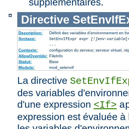
supplémentaires.
Directive
SetEnvIfE
Description:
Définit des variables d'environnement en f
Syntaxe:
SetEnvIfExpr
expr [!]env-variable
[
...
Contexte:
configuration du serveur, serveur virtuel, ré
AllowOverride:
FileInfo
Statut:
Base
Module:
mod_setenvif
La directive
SetEnvIfEx
des variables d'environne
d'une expression
<If>
a
expression est évaluée à l'
les variables d'environn