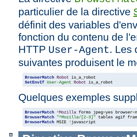
particulier de la directive
définit des variables d'e
fonction du contenu de l'
HTTP
. Les 
User-Agent
suivantes produisent le m
BrowserMatch
Robot
SetEnvIf
User-Agent
Robot
 is_a_robot
Quelques exemples suppl
BrowserMatch
^
Mozilla
 forms jpeg
=
yes browser
=
BrowserMatch
"^Mozilla/[2-3]"
BrowserMatch
 MSIE 
!
javascript