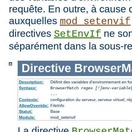
requête. En outre, à cause 
auxquelles
mod_setenvif
directives
ne son
SetEnvIf
séparément dans la sous-re
Directive
BrowserM
Description:
Définit des variables d'environnement en f
Syntaxe:
BrowserMatch
regex [!]env-variable
...
Contexte:
configuration du serveur, serveur virtuel, ré
AllowOverride:
FileInfo
Statut:
Base
Module:
mod_setenvif
La directive
BrowserMat