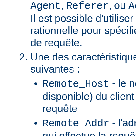
,
, ou
Agent
Referer
A
Il est possible d'utilis
rationnelle pour spécifi
de requête.
Une des caractéristiqu
suivantes :
- le n
Remote_Host
disponible) du client
requête
- l'ad
Remote_Addr
qui effectue la requê