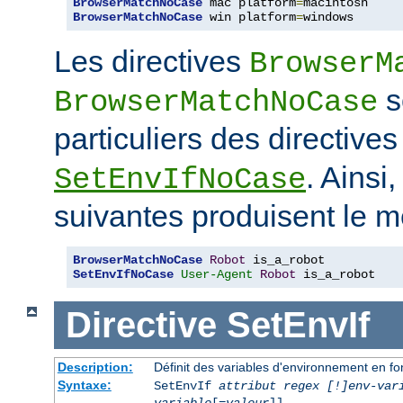
BrowserMatchNoCase
 mac platform
=
BrowserMatchNoCase
 win platform
=
windows
Les directives
BrowserM
s
BrowserMatchNoCase
particuliers des directive
. Ainsi
SetEnvIfNoCase
suivantes produisent le m
BrowserMatchNoCase
Robot
SetEnvIfNoCase
User-Agent
Robot
 is_a_robot
Directive
SetEnvIf
Description:
Définit des variables d'environnement en fon
Syntaxe:
SetEnvIf
attribut regex [!]env-var
variable
[=
valeur
]] ...