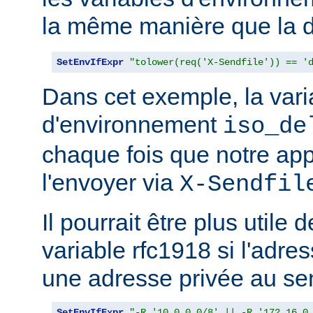
la même manière que la d
SetEnvIfExpr
"tolower(req('X-Sendfile')) == '
Dans cet exemple, la vari
d'environnement
iso_de
chaque fois que notre app
l'envoyer via
X-Sendfil
Il pourrait être plus utile 
variable rfc1918 si l'adres
une adresse privée au se
SetEnvIfExpr
"-R '10.0.0.0/8' || -R '172.16.0