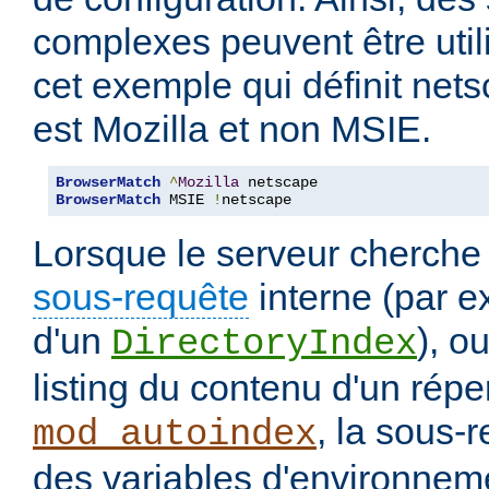
complexes peuvent être uti
cet exemple qui définit nets
est Mozilla et non MSIE.
BrowserMatch
^
Mozilla
BrowserMatch
 MSIE 
!
netscape
Lorsque le serveur cherche
sous-requête
interne (par e
d'un
), o
DirectoryIndex
listing du contenu d'un répe
, la sous-
mod_autoindex
des variables d'environneme