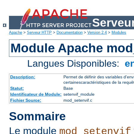
Serveu
Apache
>
Serveur HTTP
>
Documentation
>
Version 2.4
>
Modules
Module Apache mod_
Langues Disponibles:
e
Description:
Permet de définir des variables d'en
certainescaractéristiques de la requê
Statut:
Base
Identificateur de Module:
setenvif_module
Fichier Source:
mod_setenvif.c
Sommaire
Le module
mod_setenvif