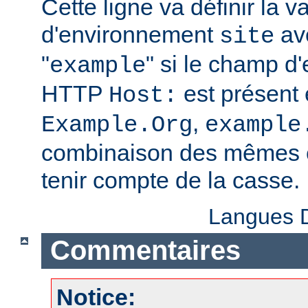
Cette ligne va définir la v
d'environnement
ave
site
"
" si le champ d
example
HTTP
est présent 
Host:
,
Example.Org
example
combinaison des mêmes c
tenir compte de la casse.
Langues D
Commentaires
Notice: