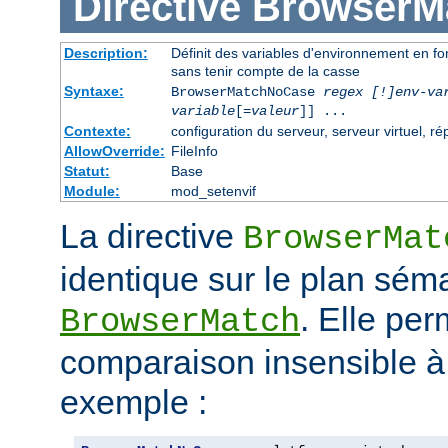
Directive
BrowserM
Description:
Définit des variables d'environnement en f
sans tenir compte de la casse
Syntaxe:
BrowserMatchNoCase
regex [!]env-va
variable
[=
valeur
]] ...
Contexte:
configuration du serveur, serveur virtuel, ré
AllowOverride:
FileInfo
Statut:
Base
Module:
mod_setenvif
La directive
BrowserMat
identique sur le plan séma
. Elle pe
BrowserMatch
comparaison insensible à
exemple :