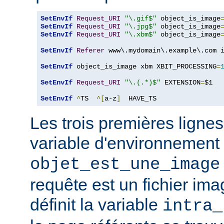
SetEnvIf
Request_URI
"\.gif$"
 object_is_image
SetEnvIf
Request_URI
"\.jpg$"
 object_is_image
SetEnvIf
Request_URI
"\.xbm$"
 object_is_image
SetEnvIf
Referer
 www\.mydomain\.example\.com i
SetEnvIf
 object_is_image xbm XBIT_PROCESSING
=
SetEnvIf
Request_URI
"\.(.*)$"
 EXTENSION
=
$1

SetEnvIf
^
TS  
^[
a-z
]
  HAVE_TS
Les trois premières lignes
variable d'environnement
objet_est_une_image
requête est un fichier ima
définit la variable
intra_