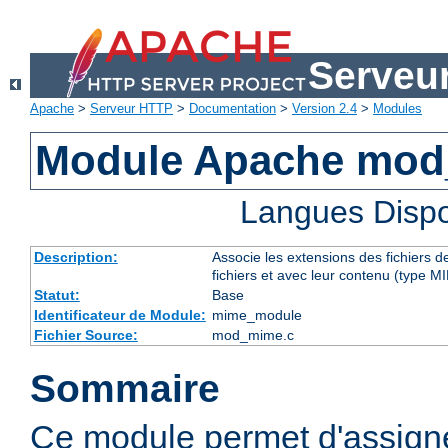
Serveu
Apache
>
Serveur HTTP
>
Documentation
>
Version 2.4
>
Modules
Module Apache mo
Langues Dispo
Description:
Associe les extensions des fichiers 
fichiers et avec leur contenu (type M
Statut:
Base
Identificateur de Module:
mime_module
Fichier Source:
mod_mime.c
Sommaire
Ce module permet d'assig