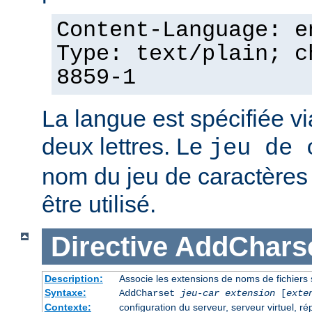
Content-Language: e
Type: text/plain; c
8859-1
La langue est spécifiée v
deux lettres. Le
jeu de 
nom du jeu de caractères p
être utilisé.
Directive
AddChars
Description:
Associe les extensions de noms de fichiers 
Syntaxe:
AddCharset
jeu-car
extension
[
exte
Contexte:
configuration du serveur, serveur virtuel, ré