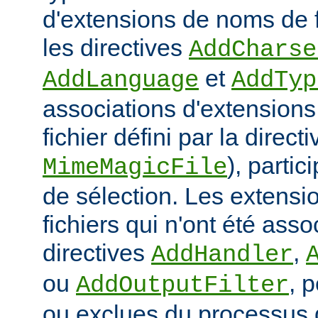
d'extensions de noms de f
les directives
AddCharse
et
AddLanguage
AddTyp
associations d'extensions 
fichier défini par la directi
), parti
MimeMagicFile
de sélection. Les extens
fichiers qui n'ont été ass
directives
,
AddHandler
ou
, 
AddOutputFilter
ou exclues du processus 