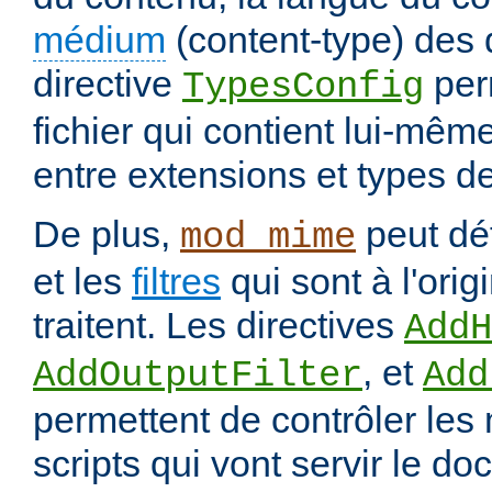
médium
(content-type) des
directive
per
TypesConfig
fichier qui contient lui-mêm
entre extensions et types d
De plus,
peut déf
mod_mime
et les
filtres
qui sont à l'orig
traitent. Les directives
AddH
, et
AddOutputFilter
Add
permettent de contrôler les
scripts qui vont servir le do