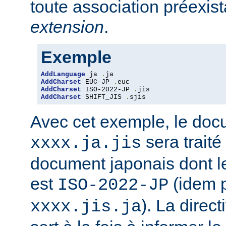
toute association préexis
extension
.
Exemple
AddLanguage
 ja 
.
AddCharset
 EUC-JP 
.
AddCharset
 ISO-2022-JP 
.
AddCharset
 SHIFT_JIS 
.
sjis
Avec cet exemple, le do
sera traité
xxxx.ja.jis
document japonais dont le
est
(idem 
ISO-2022-JP
). La direc
xxxx.jis.ja