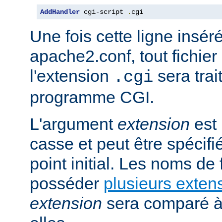
AddHandler
 cgi-script 
.
cgi
Une fois cette ligne insér
apache2.conf, tout fichie
l'extension
sera trai
.cgi
programme CGI.
L'argument
extension
est 
casse et peut être spécifi
point initial. Les noms de
posséder
plusieurs exten
extension
sera comparé à