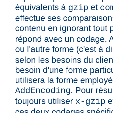
équivalents à
et
gzip
co
effectue ses comparaiso
contenu en ignorant tout 
répond avec un codage, Ap
ou l'autre forme (c'est à d
selon les besoins du client
besoin d'une forme partic
utilisera la forme employé
. Pour rés
AddEncoding
toujours utiliser
e
x-gzip
ces deux codages spécifi