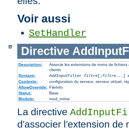
elles.
Voir aussi
SetHandler
Directive
AddInputFi
Description:
Associe les extensions de noms de fichiers au
clients
Syntaxe:
AddInputFilter
filtre
[;
filtre
...]
Contexte:
configuration du serveur, serveur virtuel, ré
AllowOverride:
FileInfo
Statut:
Base
Module:
mod_mime
La directive
AddInputFi
d'associer l'extension de 