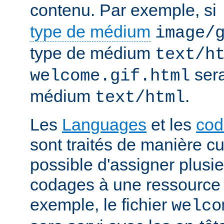
contenu. Par exemple, si
type de médium
image/
type de médium
text/h
sera
welcome.gif.html
médium
.
text/html
Les
Languages
et les
cod
sont traités de manière cum
possible d'assigner plusi
codages à une ressource p
exemple, le fichier
welco