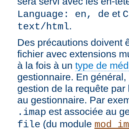
sera servi avec les en-tê
et
Language: en, de
C
.
text/html
Des précautions doivent ê
fichier avec extensions mu
à la fois à un
type de mé
gestionnaire. En général, 
gestion de la requête par
au gestionnaire. Par exemp
est associée au g
.imap
(du module
file
mod_im