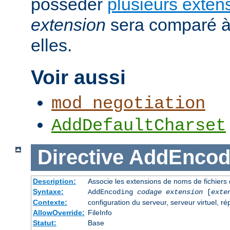
posséder
plusieurs exten
extension
sera comparé à
elles.
Voir aussi
mod_negotiation
AddDefaultCharset
Directive
AddEncod
Description:
Associe les extensions de noms de fichiers
Syntaxe:
AddEncoding
codage
extension
[
exte
Contexte:
configuration du serveur, serveur virtuel, ré
AllowOverride:
FileInfo
Statut:
Base