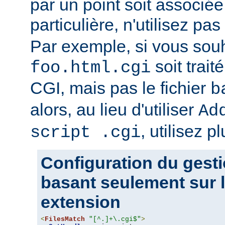
par un point soit associ
particulière, n'utilisez pas
Par exemple, si vous souh
soit trait
foo.html.cgi
CGI, mais pas le fichier
b
alors, au lieu d'utiliser
Ad
, utilisez pl
script .cgi
Configuration du gesti
basant seulement sur l
extension
<
FilesMatch
"[^.]+\.cgi$"
>