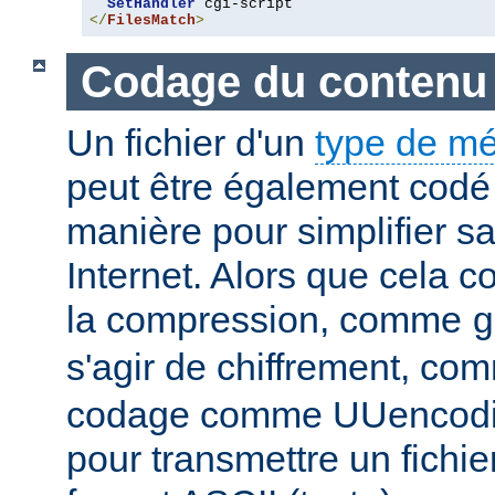
SetHandler
</
FilesMatch
>
Codage du contenu
Un fichier d'un
type de m
peut être également codé 
manière pour simplifier s
Internet. Alors que cela 
la compression, comme
g
s'agir de chiffrement, c
codage comme UUencodin
pour transmettre un fichie