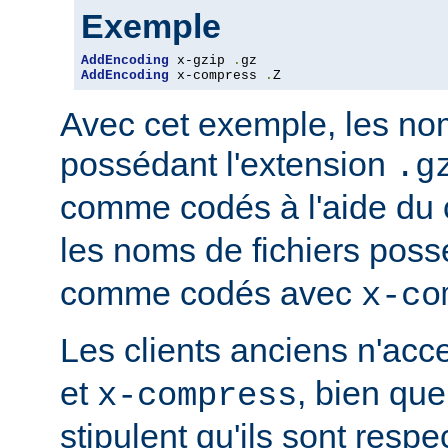
Exemple
AddEncoding
 x-gzip 
.
AddEncoding
 x-compress 
.
Z
Avec cet exemple, les nom
possédant l'extension
.g
comme codés à l'aide du
les noms de fichiers poss
comme codés avec
x-co
Les clients anciens n'ac
et
, bien que
x-compress
stipulent qu'ils sont resp