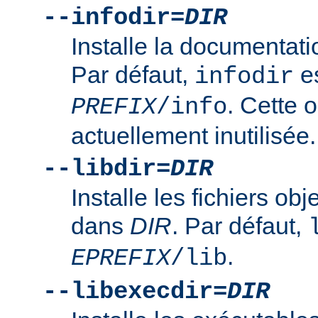
--infodir=
DIR
Installe la documentat
Par défaut,
es
infodir
. Cette o
PREFIX
/info
actuellement inutilisée.
--libdir=
DIR
Installe les fichiers ob
dans
DIR
. Par défaut,
.
EPREFIX
/lib
--libexecdir=
DIR