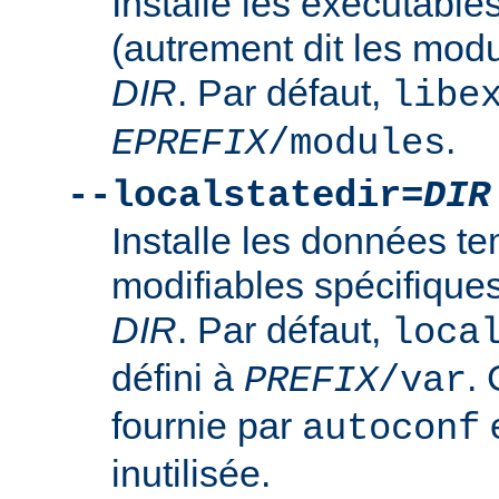
Installe les exécutabl
(autrement dit les mod
DIR
. Par défaut,
libe
.
EPREFIX
/modules
--localstatedir=
DIR
Installe les données t
modifiables spécifique
DIR
. Par défaut,
loca
défini à
. 
PREFIX
/var
fournie par
e
autoconf
inutilisée.