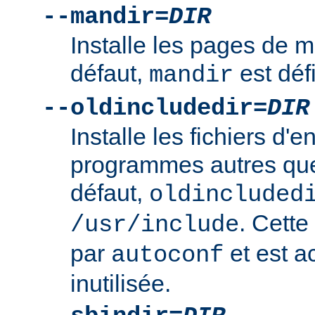
--mandir=
DIR
Installe les pages de
défaut,
est déf
mandir
--oldincludedir=
DIR
Installe les fichiers d'e
programmes autres qu
défaut,
oldincluded
. Cette
/usr/include
par
et est a
autoconf
inutilisée.