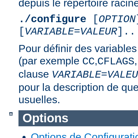
depuis le répertoire racine
./configure
[
OPTION
[
VARIABLE
=
VALEUR
]..
Pour définir des variable
(par exemple
,
,
CC
CFLAGS
clause
VARIABLE
=
VALEU
pour la description de qu
usuelles.
Options
Options de Configurati