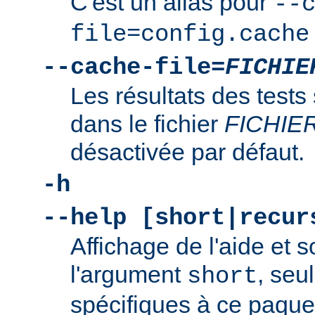
C'est un alias pour
--
file=config.cache
--cache-file=
FICHIE
Les résultats des tests
dans le fichier
FICHIE
désactivée par défaut.
-h
--help [short|recur
Affichage de l'aide et s
l'argument
, seu
short
spécifiques à ce paquet