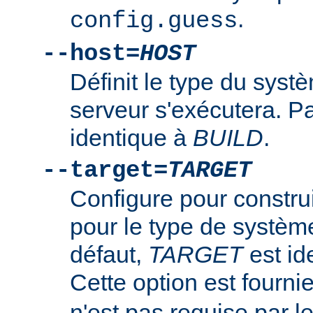
.
config.guess
--host=
HOST
Définit le type du syst
serveur s'exécutera. P
identique à
BUILD
.
--target=
TARGET
Configure pour constru
pour le type de systè
défaut,
TARGET
est id
Cette option est fourni
n'est pas requise par 