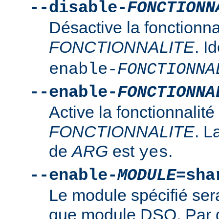
--disable-
FONCTIONN
Désactive la fonctionna
FONCTIONNALITE
. I
enable-
FONCTIONNA
--enable-
FONCTIONNA
Active la fonctionnalité
FONCTIONNALITE
. L
de
ARG
est
.
yes
--enable-
MODULE
=sha
Le module spécifié ser
que module DSO. Par d