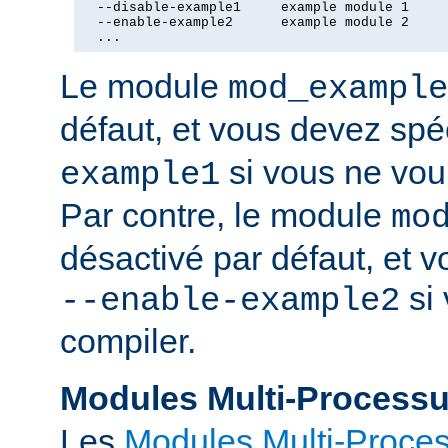
  --disable-example1     example module 1

  --enable-example2      example module 2

  ...
Le module
mod_example
défaut, et vous devez spé
si vous ne voul
example1
Par contre, le module
mo
désactivé par défaut, et v
si 
--enable-example2
compiler.
Modules Multi-Process
Les
Modules Multi-Proce