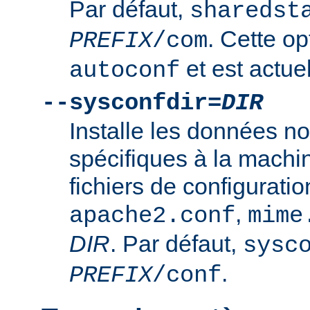
Par défaut,
sharedst
. Cette op
PREFIX
/com
et est actuel
autoconf
--sysconfdir=
DIR
Installe les données n
spécifiques à la mach
fichiers de configurati
,
apache2.conf
mime
DIR
. Par défaut,
sysc
.
PREFIX
/conf