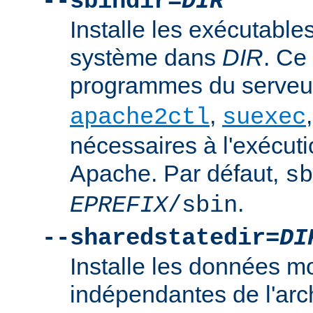
--sbindir=
DIR
Installe les exécutables
système dans
DIR
. Ce
programmes du serve
,
apache2ctl
suexec
nécessaires à l'exécut
Apache. Par défaut,
sb
.
EPREFIX
/sbin
--sharedstatedir=
DI
Installe les données mo
indépendantes de l'arc