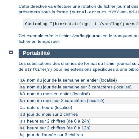
Cette directive va effectuer une rotation du fichier journal de
présentera sous la forme
journal-erreurs.YYYY-mm-dd-H
CustomLog "|bin/rotatelogs -t /var/log/journa
Cet exemple crée le fichier /var/log/journal en le tronquant au
fichier en temps réel.
Portabilité
Les substitutions des chaînes de format du fichier journal su
de
pour les extensions spécifiques à une bibli
strftime(3)
nom du jour de la semaine en entier (localisé)
%A
nom du jour de la semaine sur 3 caractères (localisé)
%a
nom du mois en entier (localisé)
%B
nom du mois sur 3 caractères (localisé)
%b
date et heure (localisé)
%c
jour du mois sur 2 chiffres
%d
heure sur 2 chiffres (de 0 à 24h)
%H
heure sur 2 chiffres (de 0 à 12h)
%I
jour de l'année sur 3 chiffres
%j