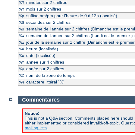
minutes sur 2 chiffres
%M
mois sur 2 chiffres
%m
suffixe am/pm pour l'heure de 0 à 12h (localisé)
%p
secondes sur 2 chiffres
%S
semaine de l'année sur 2 chiffres (Dimanche est le premi
%U
semaine de l'année sur 2 chiffres (Lundi est le premier j
%W
jour de la semaine sur 1 chiffre (Dimanche est le premier
%w
heure (localisée)
%X
date (localisée)
%x
année sur 4 chiffres
%Y
année sur 2 chiffres
%y
nom de la zone de temps
%Z
caractère littéral `%'
%%
Commentaires
Notice:
This is not a Q&A section. Comments placed here should 
either implemented or considered invalid/off-topic. Ques
mailing lists
.