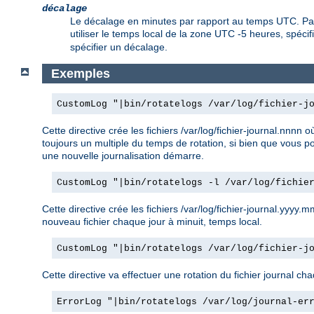
décalage
Le décalage en minutes par rapport au temps UTC. Par 
utiliser le temps local de la zone UTC -5 heures, spéci
spécifier un décalage.
Exemples
CustomLog "|bin/rotatelogs /var/log/fichier-j
Cette directive crée les fichiers /var/log/fichier-journal.nn
toujours un multiple du temps de rotation, si bien que vous po
une nouvelle journalisation démarre.
CustomLog "|bin/rotatelogs -l /var/log/fichie
Cette directive crée les fichiers /var/log/fichier-journal.yyy
nouveau fichier chaque jour à minuit, temps local.
CustomLog "|bin/rotatelogs /var/log/fichier-j
Cette directive va effectuer une rotation du fichier journal cha
ErrorLog "|bin/rotatelogs /var/log/journal-er