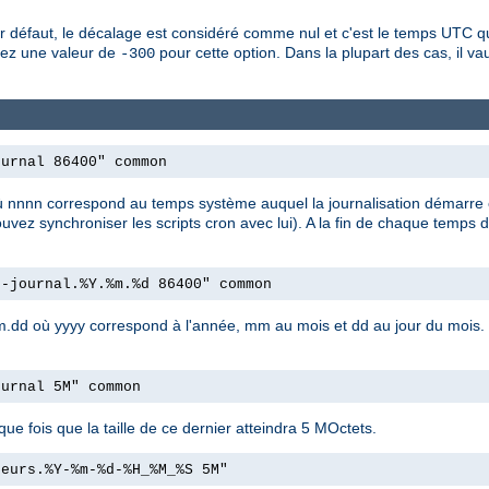
défaut, le décalage est considéré comme nul et c'est le temps UTC qui
fiez une valeur de
pour cette option. Dans la plupart des cas, il vau
-300
ournal 86400" common
nn où nnnn correspond au temps système auquel la journalisation démarre
uvez synchroniser les scripts cron avec lui). A la fin de chaque temps d
r-journal.%Y.%m.%d 86400" common
y.mm.dd où yyyy correspond à l'année, mm au mois et dd au jour du mois.
ournal 5M" common
que fois que la taille de ce dernier atteindra 5 MOctets.
reurs.%Y-%m-%d-%H_%M_%S 5M"