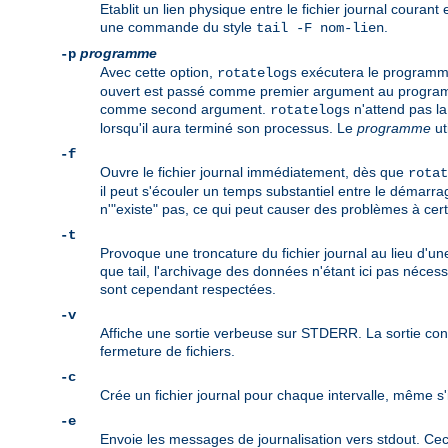
Etablit un lien physique entre le fichier journal courant
une commande du style
.
tail -F nom-lien
programme
-p
Avec cette option,
exécutera le program
rotatelogs
ouvert est passé comme premier argument au programme.
comme second argument.
n'attend pas la
rotatelogs
lorsqu'il aura terminé son processus. Le
programme
ut
-f
Ouvre le fichier journal immédiatement, dès que
rotat
il peut s'écouler un temps substantiel entre le démarra
n'"existe" pas, ce qui peut causer des problèmes à certa
-t
Provoque une troncature du fichier journal au lieu d'un
que tail, l'archivage des données n'étant ici pas néces
sont cependant respectées.
-v
Affiche une sortie verbeuse sur STDERR. La sortie contie
fermeture de fichiers.
-c
Crée un fichier journal pour chaque intervalle, même s'i
-e
Envoie les messages de journalisation vers stdout. Ceci