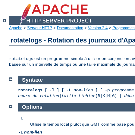
Apache
>
Serveur HTTP
>
Documentation
>
Version 2.4
>
Programmes
rotatelogs - Rotation des journaux d'Ap
est un programme simple à utiliser en conjonction ave
rotatelogs
basée sur un intervalle de temps ou une taille maximale du journal
Syntaxe
rotatelogs
[ -
l
] [ -
L
nom-lien
] [ -
p
programme
heure-de-rotation
|
taille-fichier
(B|K|M|G) [
déca
Options
-l
Utilise le temps local plutôt que GMT comme base pour
nom-lien
-L