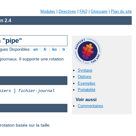
Modules
|
Directives
|
FAQ
|
Glossaire
|
Plan du site
n 2.4
 "pipe"
gues Disponibles:
en
|
fr
|
ko
|
tr
journaux. Il supporte une rotation
Syntaxe
Options
Exemples
Portabilité
hiers
]
fichier-journal
Voir aussi
Commentaires
otation basée sur la taille.