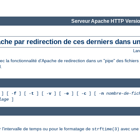
Serveur Apache HTTP Versio
ache par redirection de ces derniers dans un
Lan
c la fonctionnalité d'Apache de redirection dans un "pipe" des fichiers 
.
] [ -
f
] [ -
t
] [ -
v
] [ -
e
] [ -
c
] [ -
n
nombre-de-fic
lage
]
 l'intervalle de temps ou pour le formatage de
avec une r
strftime(3)