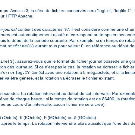
emps. Avec -n 3, la série de fichiers conservés sera "logfile", "logfile.1"
rveur HTTP Apache.
er-journal
contient des caractères '%', il est considéré comme une cha
nnnnn
est automatiquement ajouté et correspond au temps en secondes (s
s le début de la période courante. Par exemple, si un temps de rotati
rmat
auront tous pour valeur 0, en référence au début de
strftime(3)
, assurez-vous que le format du fichier journal possède une gr
time(3)
on des journaux. Si ce n'est pas le cas, la rotation va écraser le fichier
avec une rotation à 5 mégaoctets, et si la limit
g/errorlog.%Y-%m-%d
va être généré, et la rotation va écraser le fichier existant.
secondes. La rotation intervient au début de cet intervalle. Par exemple
début de chaque heure ; si le temps de rotation est de 86400, la rotation
ée au cours d'un intervalle, aucun fichier ne sera créé).
(Octets),
(KOctets),
(MOctets) ou
(GOctets).
B
K
M
G
tre après le temps. La rotation interviendra alors aussitôt que l'une des d