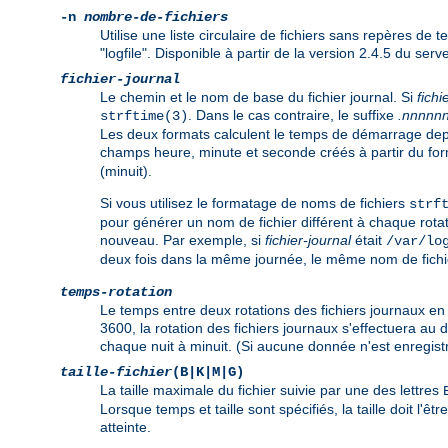
-n
nombre-de-fichiers
Utilise une liste circulaire de fichiers sans repères de t
"logfile". Disponible à partir de la version 2.4.5 du se
fichier-journal
Le chemin et le nom de base du fichier journal. Si
fichi
. Dans le cas contraire, le suffixe
.nnnnn
strftime(3)
Les deux formats calculent le temps de démarrage depui
champs heure, minute et seconde créés à partir du fo
(minuit).
Si vous utilisez le formatage de noms de fichiers
strf
pour générer un nom de fichier différent à chaque rotati
nouveau. Par exemple, si
fichier-journal
était
/var/lo
deux fois dans la même journée, le même nom de fichier 
temps-rotation
Le temps entre deux rotations des fichiers journaux en 
3600, la rotation des fichiers journaux s'effectuera au 
chaque nuit à minuit. (Si aucune donnée n'est enregistr
taille-fichier
(B|K|M|G)
La taille maximale du fichier suivie par une des lettres
Lorsque temps et taille sont spécifiés, la taille doit l'ê
atteinte.