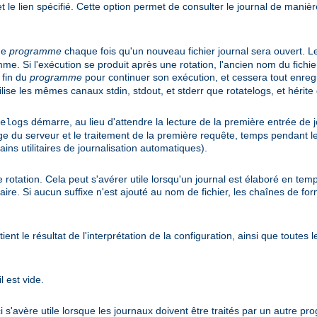
 et le lien spécifié. Cette option permet de consulter le journal de maniè
me
programme
chaque fois qu'un nouveau fichier journal sera ouvert. L
 Si l'exécution se produit après une rotation, l'ancien nom du fichi
 fin du
programme
pour continuer son exécution, et cessera tout enreg
ilise les mêmes canaux stdin, stdout, et stderr que rotatelogs, et héri
démarre, au lieu d'attendre la lecture de la première entrée de j
elogs
ge du serveur et le traitement de la première requête, temps pendant leq
ins utilitaires de journalisation automatiques).
e rotation. Cela peut s'avérer utile lorsqu'un journal est élaboré en t
saire. Si aucun suffixe n'est ajouté au nom de fichier, les chaînes de f
nt le résultat de l'interprétation de la configuration, ainsi que toutes 
l est vide.
 s'avère utile lorsque les journaux doivent être traités par un autre p