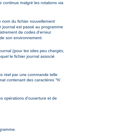
re continue malgré les rotations via
e nom du fichier nouvellement
er journal est passé au programme
istrement de codes d'erreur
te de son environnement.
ournal (pour les sites peu chargés,
uel le fichier journal associé
emps réel par une commande telle
ormat contenant des caractères '%'
les opérations d'ouverture et de
rogramme.