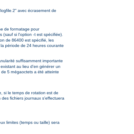
, "logfile.2" avec écrasement de
îne de formatage pour
auf si l'option -t est spécifiée).
on de 86400 est spécifié, les
 la période de 24 heures courante
anularité suffisamment importante
 existant au lieu d'en générer un
e de 5 mégaoctets a été atteinte
, si le temps de rotation est de
 des fichiers journaux s'effectuera
eux limites (temps ou taille) sera