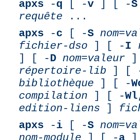
apxs
-
q
[ -
v
] [ -
S
requête
...
apxs
-
c
[ -
S
nom
=
va
fichier-dso
] [ -
I
] [ -
D
nom
=
valeur
] 
répertoire-lib
] [ 
bibliothèque
] [ -
W
compilation
] [ -
Wl
edition-liens
]
fic
apxs
-
i
[ -
S
nom
=
va
nom-module
] [ -
a
] 