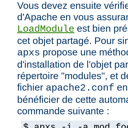
Vous devez ensuite vérifie
d'Apache en vous assuran
est bien pré
LoadModule
cet objet partagé. Pour sim
propose une métho
apxs
d'installation de l'objet p
répertoire "modules", et d
fichier
en
apache2.conf
bénéficier de cette automat
commande suivante :
$ apxs -i -a mod_fo