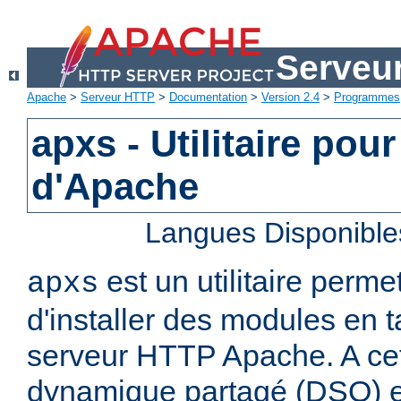
Serveu
Apache
>
Serveur HTTP
>
Documentation
>
Version 2.4
>
Programmes
apxs - Utilitaire pou
d'Apache
Langues Disponible
est un utilitaire perme
apxs
d'installer des modules en 
serveur HTTP Apache. A cet 
dynamique partagé (DSO) es