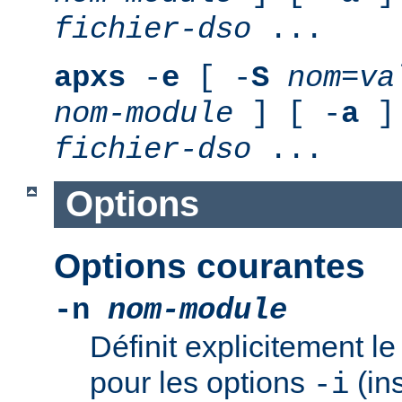
fichier-dso
...
apxs
-
e
[ -
S
nom
=
va
nom-module
] [ -
a
] 
fichier-dso
...
Options
Options courantes
-n
nom-module
Définit explicitement 
pour les options
(ins
-i