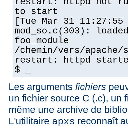
restart: httpd not r
to start
[Tue Mar 31 11:27:55
mod_so.c(303): loade
foo_module
/chemin/vers/apache/
restart: httpd start
$ _
Les arguments
fichiers
peuv
un fichier source C (.c), un f
même une archive de biblio
L'utilitaire
reconnaît a
apxs