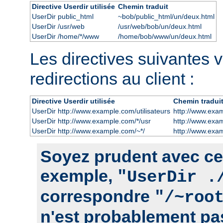
Directive Userdir utilisée
Chemin traduit
UserDir public_html
~bob/public_html/un/deux.html
UserDir /usr/web
/usr/web/bob/un/deux.html
UserDir /home/*/www
/home/bob/www/un/deux.html
Les directives suivantes 
redirections au client :
Directive Userdir utilisée
Chemin tradui
UserDir http://www.example.com/utilisateurs
http://www.exam
UserDir http://www.example.com/*/usr
http://www.exa
UserDir http://www.example.com/~*/
http://www.exa
Soyez prudent avec cett
exemple,
"UserDir .
correspondre
"/~roo
n'est probablement pas