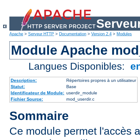
Serveu
Apache
>
Serveur HTTP
>
Documentation
>
Version 2.4
>
Modules
Module Apache mod
Langues Disponibles:
e
Description:
Répertoires propres à un utilisateur
Statut:
Base
Identificateur de Module:
userdir_module
Fichier Source:
mod_userdir.c
Sommaire
Ce module permet l'accès a