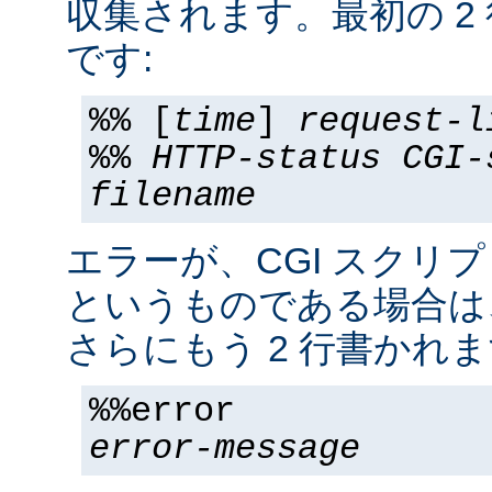
収集されます。最初の 2
です:
%% [
time
]
request-l
%%
HTTP-status
CGI-
filename
エラーが、CGI スクリ
というものである場合は
さらにもう 2 行書かれま
%%error
error-message