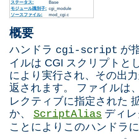
ステータス:
Base
モジュール識別子:
cgi_module
ソースファイル:
mod_cgi.c
概要
ハンドラ
が
cgi-script
イルは CGI スクリプトと
により実行され、その出力
返されます。 ファイルは
レクティブに指定された 
か、
ディレ
ScriptAlias
ことによりこのハンドラ