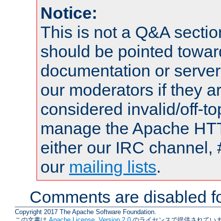
Notice:
This is not a Q&A sect
should be pointed towar
documentation or serve
our moderators if they a
considered invalid/off-t
manage the Apache HTTP
either our IRC channel, 
our
mailing lists
.
Comments are disabled fo
Copyright 2017 The Apache Software Foundation.
この文書は
Apache License, Version 2.0
のライセンスで提供されていま