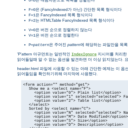
O=D
은 (FancyIndexed가 아닌) 간단한 목록 형식이다
F=0
은 FancyIndexed 목록 형식이다
F=1
는 HTMLTable FancyIndexed 목록 형식이다
F=2
은 버전 순으로 정렬하지 않는다
V=0
은 버전 순으로 정렬한다
V=1
은 주어진
pattern
에 해당하는 파일만을 목
P=
pattern
'P'attern 아규먼트는 일반적인
지시어를 처리한
IndexIgnore
읽어들일때 알 수 없는 옵션을 발견하면 더 이상 읽지않는다. 
header.html 파일에 사용할 수 있는 아래 간단한 예제는 이 옵션
읽어들임을 확인하기위해 마지막에 사용했다.
<form action="" method="get">
Show me a <select name="F">
<option value="0"> Plain list</option>
<option value="1" selected="selected"> Fa
<option value="2"> Table list</option>
</select>
Sorted by <select name="C">
<option value="N" selected="selected"> Na
<option value="M"> Date Modified</option>
<option value="S"> Size</option>
<option value="D"> Description</option>