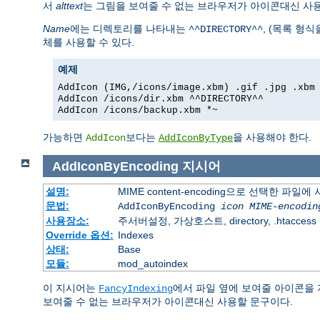
서
alttext
는 그림을 보여줄 수 없는 브라우저가 아이콘대신 사
Name
에는 디렉토리를 나타내는
, (목록 형
^^DIRECTORY^^
체를 사용할 수 있다.
예제
AddIcon (IMG,/icons/image.xbm) .gif .jpg .xbm
AddIcon /icons/dir.xbm ^^DIRECTORY^^
AddIcon /icons/backup.xbm *~
가능하면
보다는
을 사용해야 한다.
AddIcon
AddIconByType
AddIconByEncoding
지시어
설명:
MIME content-encoding으로 선택한 파일
문법:
AddIconByEncoding
icon
MIME-encodin
사용장소:
주서버설정, 가상호스트, directory, .htaccess
Override 옵션:
Indexes
상태:
Base
모듈:
mod_autoindex
이 지시어는
에서 파일 옆에 보여줄 아이콘을
FancyIndexing
보여줄 수 없는 브라우저가 아이콘대신 사용할 문구이다.