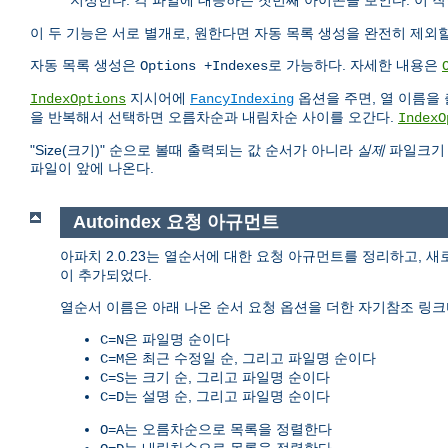
지정한다. 각 파일에 대응하는 첫번째 아이콘을 보인다. 이 
이 두 기능은 서로 별개로, 원한다면 자동 목록 생성을 완전히 제외할 
자동 목록 생성은
로 가능하다. 자세한 내용은
Options +Indexes
지시어에
옵션을 주면, 열 이름을 
IndexOptions
FancyIndexing
을 반복해서 선택하면 오름차순과 내림차순 사이를 오간다.
IndexO
"Size(크기)" 순으로 볼때 출력되는 값 순서가 아니라
실제
파일크기 순
파일이 앞에 나온다.
Autoindex 요청 아규먼트
아파치 2.0.23는 열순서에 대한 요청 아규먼트를 정리하고,
이 추가되었다.
열순서 이름은 아래 나온 순서 요청 옵션을 더한 자기참조 링크
은 파일명 순이다
C=N
은 최근 수정일 순, 그리고 파일명 순이다
C=M
는 크기 순, 그리고 파일명 순이다
C=S
는 설명 순, 그리고 파일명 순이다
C=D
는 오름차순으로 목록을 정렬한다
O=A
는 내림차순으로 목록을 정렬한다