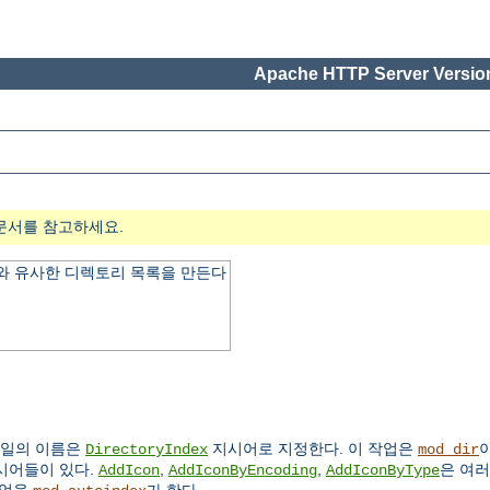
Apache HTTP Server Version
문서를 참고하세요.
 유사한 디렉토리 목록을 만든다
파일의 이름은
지시어로 지정한다. 이 작업은
이
DirectoryIndex
mod_dir
시어들이 있다.
,
,
은 여
AddIcon
AddIconByEncoding
AddIconByType