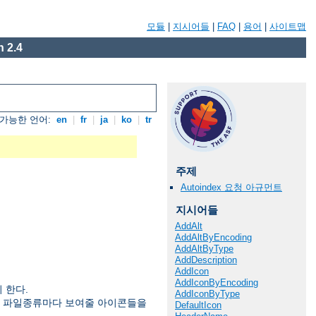
모듈
|
지시어들
|
FAQ
|
용어
|
사이트맵
 2.4
가능한 언어:
en
|
fr
|
ja
|
ko
|
tr
주제
Autoindex 요청 아규먼트
지시어들
AddAlt
AddAltByEncoding
AddAltByType
AddDescription
AddIcon
AddIconByEncoding
 한다.
AddIconByType
러 파일종류마다 보여줄 아이콘들을
DefaultIcon