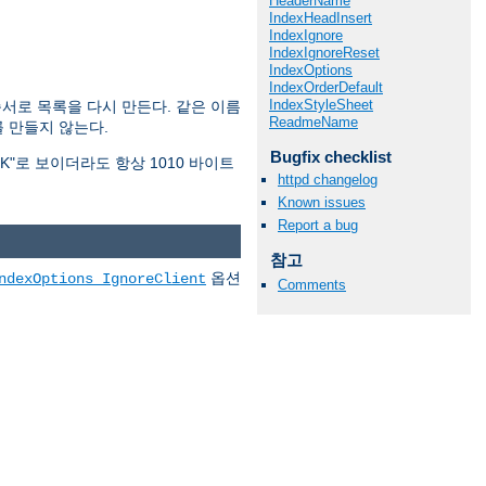
HeaderName
IndexHeadInsert
IndexIgnore
IndexIgnoreReset
IndexOptions
IndexOrderDefault
IndexStyleSheet
순서로 목록을 다시 만든다. 같은 이름
ReadmeName
 만들지 않는다.
Bugfix checklist
1K"로 보이더라도 항상 1010 바이트
httpd changelog
Known issues
Report a bug
참고
옵션
ndexOptions IgnoreClient
Comments