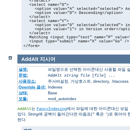
</select>
<select name="O">
<option value="A" selected="selected"> As
<option value="D"> Descending</option>
</select>
<select name="V">
<option value="0" selected="selected"> in
<option value="1"> in Version order</opti
</select>
Matching <input type="text" name="P" value=
<input type="submit" name="X" value="Go" />
</form>
AddAlt
지시어
설명:
파일명으로 선택한 아이콘대신 사용할 파일 
문법:
AddAlt
string
file
[
file
] ...
사용장소:
주서버설정, 가상호스트, directory, .htaccess
Override 옵션:
Indexes
상태:
Base
모듈:
mod_autoindex
는
에서 파일에 대한 아이콘대신 보일
AddAlt
FancyIndexing
있다.
String
에 공백이 들어간다면 따옴표(
혹은
)로 묶어야 
"
'
된다.