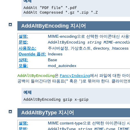
예제
AddAlt "PDF file" *.pdf
AddAlt Compressed *.gz *.zip *.Z
AddAltByEncoding
지시어
설명:
MIME-encoding으로 선택한 아이콘대신 사
문법:
AddAltByEncoding
string
MIME-encodi
사용장소:
주서버설정, 가상호스트, directory, .htaccess
Override 옵션:
Indexes
상태:
Base
모듈:
mod_autoindex
은
에서 파일에 대한 아
AddAltByEncoding
FancyIndexing
공백이 들어간다면 따옴표(
혹은
)로 묶어야 한다. 클라이언
"
'
예제
AddAltByEncoding gzip x-gzip
AddAltByType
지시어
설명:
MIME content-type으로 선택한 아이콘대
문법:
AddAltByType
string
MIME-type
[
MIME