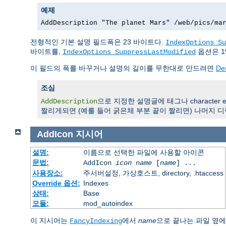
예제
AddDescription "The planet Mars" /web/pics/ma
전형적인 기본 설명 필드폭은 23 바이트다.
IndexOptions Su
바이트를,
옵션은 1
IndexOptions SuppressLastModified
이 필드의 폭를 바꾸거나 설명의 길이를 무한대로 만드려면
De
조심
으로 지정한 설명글에 태그나 character en
AddDescription
짤리게되면 (예를 들어 굵은체 부분 끝이 짤리면) 나머지 디
AddIcon
지시어
설명:
이름으로 선택한 파일에 사용할 아이콘
문법:
AddIcon
icon
name
[
name
] ...
사용장소:
주서버설정, 가상호스트, directory, .htaccess
Override 옵션:
Indexes
상태:
Base
모듈:
mod_autoindex
이 지시어는
에서
name
으로 끝나는 파일 옆
FancyIndexing