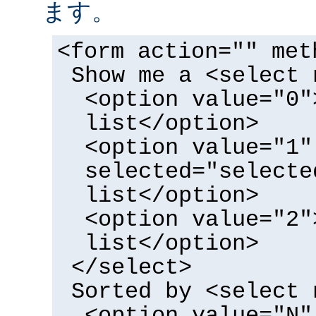
ます。
<form action="" met
Show me a <select 
<option value="0"
list</option>
<option value="1"
selected="selecte
list</option>
<option value="2"
list</option>
</select>
Sorted by <select 
<option value="N"