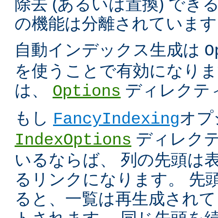
除去 (あるいは置換) で
の機能は分離されています
自動インデックス生成は
O
を使うことで有効になりま
は、
ディレクテ
Options
もし
オプ
FancyIndexing
ディレク
IndexOptions
いるならば、 列の先頭は
るリンクになります。 先
ると、一覧は再生成されて