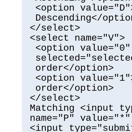
<option value="D"
Descending</optio
</select>
<select name="V">
<option value="0"
selected="selecte
order</option>
<option value="1"
order</option>
</select>
Matching <input ty
name="P" value="*"
<input type="submi