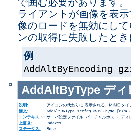
で囲む必要があります。
ライアントが画像を表示
像のロードを無効にして
ンの取得に失敗したとき
例
AddAltByEncoding gz
AddAltByType
ディ
説明:
アイコンの代わりに 表示される、MIME タ
構文:
AddAltByType
string
MIME-type
[
MIME-
コンテキスト:
サーバ設定ファイル, バーチャルホスト, ディレクトリ
上書き:
Indexes
ステータス:
Base