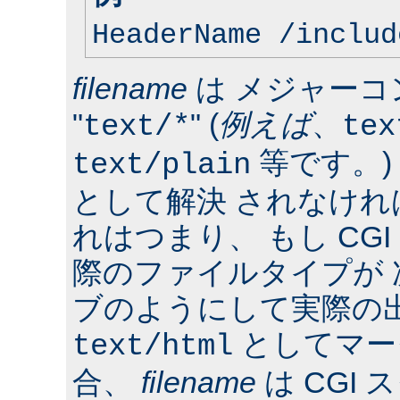
HeaderName /includ
filename
は メジャーコ
"
" (
例えば
、
text/*
tex
等です。)
text/plain
として解決 されなけ
れはつまり、 もし CG
際のファイルタイプが
ブのようにして実際の
としてマー
text/html
合、
filename
は CGI