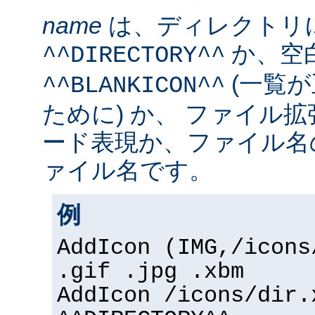
name
は、ディレクトリ
か、空
^^DIRECTORY^^
(一覧
^^BLANKICON^^
ために) か、 ファイル
ード表現か、ファイル名
ァイル名です。
例
AddIcon (IMG,/icons
.gif .jpg .xbm
AddIcon /icons/dir.