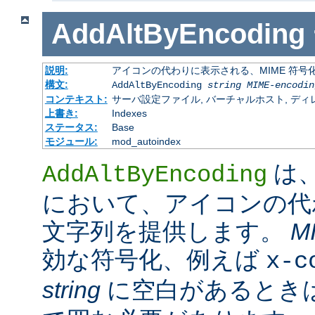
AddAltByEncoding
説明:
アイコンの代わりに表示される、MIME 符号
構文:
AddAltByEncoding
string
MIME-encodin
コンテキスト:
サーバ設定ファイル, バーチャルホスト, ディレクトリ
上書き:
Indexes
ステータス:
Base
モジュール:
mod_autoindex
は
AddAltByEncoding
において、アイコンの代
文字列を提供します。
M
効な符号化、例えば
x-c
string
に空白があるときは