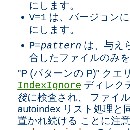
にします。
は、バージョンに
V=1
にします。
は、与え
P=
pattern
合したファイルのみを
"P (パターンの P)" 
ディレク
IndexIgnore
後
に検査され、 ファイ
autoindex リスト処
置かれ続ける ことに注