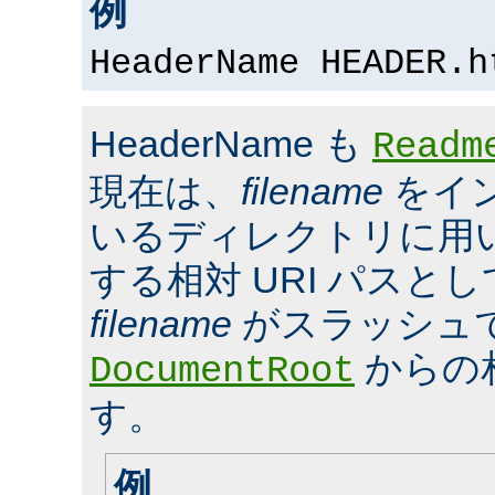
例
HeaderName HEADER.h
HeaderName も
Readm
現在は、
filename
をイ
いるディレクトリに用いら
する相対 URI パスと
filename
がスラッシュ
からの
DocumentRoot
す。
例