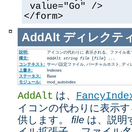
value="Go" />
</form>
AddAlt
ディレクテ
説明:
アイコンの代わりに 表示される、ファイル名
構文:
AddAlt
string
file
[
file
] ...
コンテキスト:
サーバ設定ファイル, バーチャルホスト, ディレクトリ
上書き:
Indexes
ステータス:
Base
モジュール:
mod_autoindex
は、
AddAlt
FancyInde
イコンの代わりに表示す
供します。
file
は、説明
イル拡張子、 ファイル