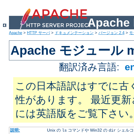
Apach
Apache
>
HTTP サーバ
>
ドキュメンテーション
>
バージョン 2.4
>
モ
Apache モジュール mo
翻訳済み言語:
e
この日本語訳はすでに古
性があります。 最近更
には英語版をご覧下さい
説明:
Unix の
コマンドや Win32 の
シェルコ
ls
dir