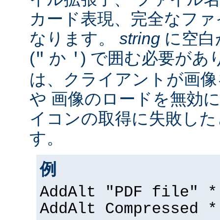
カード表現、完全なファ
なります。
string
に空白
(
か
) で囲む必要があ
"
'
は、クライアントが画像
や 画像のロードを無効に
イコンの取得に失敗した
す。
例
AddAlt "PDF file" *
AddAlt Compressed *