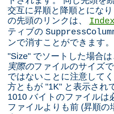
トされます。 同じ先頭を
交互に昇順と降順とになり
の先頭のリンクは、
Inde
ティブの
SuppressColum
ンで消すことができます。
"Size" でソートした場
実際の
ファイルのサイズで
ではないことに注意してくだ
方ともが "1K" と表示さ
1010 バイトのファイルは必
ファイルよりも前 (昇順の