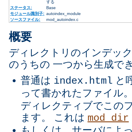
する
ステータス:
Base
モジュール識別子:
autoindex_module
ソースファイル:
mod_autoindex.c
概要
ディレクトリのインデック
のうちの 一つから生成でき
普通は
と
index.html
って書かれたファイル
ディレクティブでこの
ます。 これは
mod_dir
もしくは、サーバによ