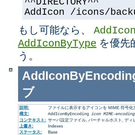
^^DIRECTORY^^
AddIcon /icons/back
もし可能なら、
AddIco
を優先
AddIconByType
う。
AddIconByEncodin
ブ
説明:
ファイルに表示するアイコンを MIME 符号
構文:
AddIconByEncoding
icon
MIME-encoding
コンテキスト:
サーバ設定ファイル, バーチャルホスト, ディレクトリ
上書き:
Indexes
ステータス:
Base