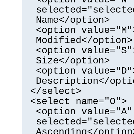
selected="selecte
Name</option>
<option value="M"
Modified</option>
<option value="S"
Size</option>
<option value="D"
Description</opti
</select>
<select name="O">
<option value="A"
selected="selecte
Ascending</option