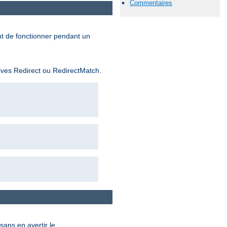
Commentaires
nt de fonctionner pendant un
tives Redirect ou RedirectMatch.
sans en avertir le