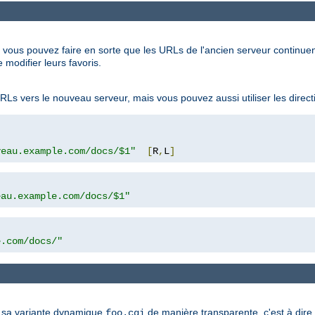
, vous pouvez faire en sorte que les URLs de l'ancien serveur continue
 modifier leurs favoris.
RLs vers le nouveau serveur, mais vous pouvez aussi utiliser les direc
veau.example.com/docs/$1"
[
R
,
L
]
eau.example.com/docs/$1"
e.com/docs/"
sa variante dynamique
de manière transparente, c'est à dire 
foo.cgi