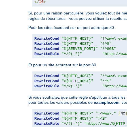
</
If
>
Si, pour une raison particulière, vous voulez tout de m
règles de réécritures - vous pouvez utiliser la recette s
Pour les sites écoutant sur un port autre que 80:
RewriteCond
"%{HTTP_HOST}"
"!^www\.exa
RewriteCond
"%{HTTP_HOST}"
"!^$"
RewriteCond
"%{SERVER_PORT}"
"!^80$"
RewriteRule
"^/?(.*)"
"http://ww
Et pour un site écoutant sur le port 80
RewriteCond
"%{HTTP_HOST}"
"!^www\.exa
RewriteCond
"%{HTTP_HOST}"
"!^$"
RewriteRule
"^/?(.*)"
"http://ww
Si vous souhaitez que cette règle s'applique à tous le
pour toutes les valeurs possibles de
example.com
, vo
RewriteCond
"%{HTTP_HOST}"
"!^www\."
[
NC
RewriteCond
"%{HTTP_HOST}"
"!^$"
RewriteRule
"^/?(.*)"
"http://www.%{HTTP