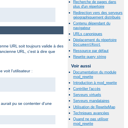
Recherche de pages dans
plus d'un répertoire
Redirection vers des serveurs
géographiquement distribués
Contenu dépendant du
navigateur
URLs canoniques
Déplacement du répertoire
DocumentRoot
ienne URL soit toujours valide à des
Ressource par défaut
'ancienne URL, c'est à dire que
Rewrite query string
Voir aussi
oit l'utilisateur :
Documentation du module
mod_rewrite
Introduction à mod_rewrite
Contrôler l'accès
Serveurs virtuels
Serveurs mandataires
n aurait pu se contenter d'une
Utilisation de RewriteMap
Techniques avancées
Quand ne pas utiliser
mod_rewrite