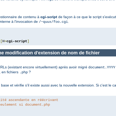
gestionnaire de contenu à
cgi-script
de façon à ce que le script s'exéc
nterne à l'invocation de
.
/~quux/foo.cgi
[
H
=
cgi-script
]
ne modification d'extension de nom de fichier
Ls (existant encore virtuellement) après avoir migré
document.YYYY
en fichiers
?
l
.php
se et vérifie s'il existe aussi avec la nouvelle extension. Si c'est le c
lité ascendante en réécrivant
seulement si document.php