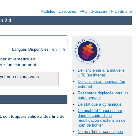
Modules
|
Directives
|
FAQ
|
Glossaire
|
Plan du site
n 2.4
Langues Disponibles:
en
|
fr
iger et remettre en
leur fonctionnement.
De l'ancienne à la nouvelle
URL (en interne)
système si vous vous
De l'ancien au nouveau (en
externe)
Ressource déplacée vers un
autre serveur
De statique à dynamique
Compatibilité ascendante
dans le cadre d'une
 soit toujours valide à des fins de
modification d'extension de
nom de fichier
Noms d'hôtes canoniques