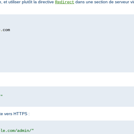
et utiliser plutôt la directive
dans une section de serveur vir
Redirect
e
.
com

/"
ite vers HTTPS :
ple.com/admin/"