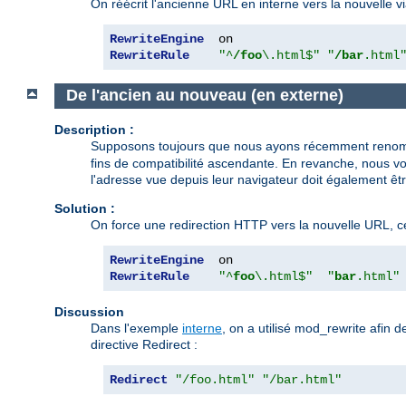
On réécrit l'ancienne URL en interne vers la nouvelle vi
RewriteEngine
RewriteRule
"^
/foo
\.html$"
"
/bar
.html
De l'ancien au nouveau (en externe)
Description :
Supposons toujours que nous ayons récemment reno
fins de compatibilité ascendante. En revanche, nous vou
l'adresse vue depuis leur navigateur doit également êt
Solution :
On force une redirection HTTP vers la nouvelle URL, ce q
RewriteEngine
RewriteRule
"^
foo
\.html$"
"
bar
.html"
Discussion
Dans l'exemple
interne
, on a utilisé mod_rewrite afin 
directive Redirect :
Redirect
"/foo.html"
"/bar.html"