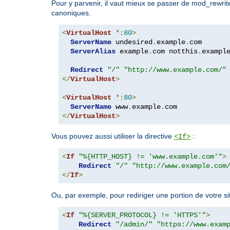
Pour y parvenir, il vaut mieux se passer de mod_rewrite, 
canoniques.
<
VirtualHost
*:
80
>
ServerName
 undesired
.
example
.
com

ServerAlias
 example
.
com notthis
.
exampl
Redirect
"/"
"http://www.example.com/"
</
VirtualHost
>
<
VirtualHost
*:
80
>
ServerName
 www
.
example
.
</
VirtualHost
>
Vous pouvez aussi utiliser la directive
:
<If>
<
If
"%{HTTP_HOST} != 'www.example.com'"
>
Redirect
"/"
"http://www.example.com
</
If
>
Ou, par exemple, pour rediriger une portion de votre s
<
If
"%{SERVER_PROTOCOL} != 'HTTPS'"
>
Redirect
"/admin/"
"https://www.exam