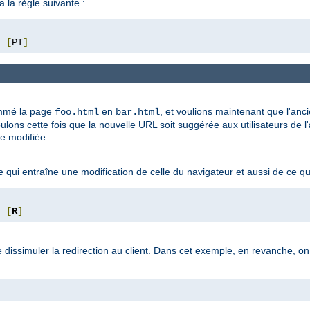
a la règle suivante :
"
[
PT
]
mmé la page
en
, et voulions maintenant que l'anc
foo.html
bar.html
lons cette fois que la nouvelle URL soit suggérée aux utilisateurs de l
re modifiée.
ui entraîne une modification de celle du navigateur et aussi de ce que v
[
R
]
de dissimuler la redirection au client. Dans cet exemple, en revanche, o