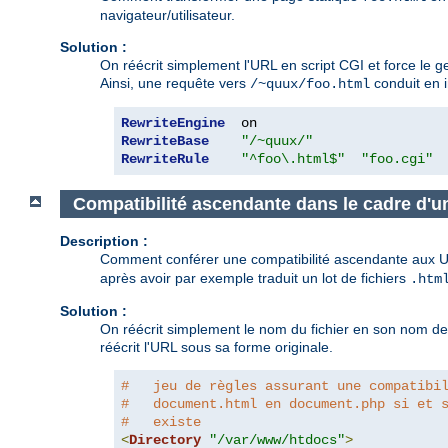
navigateur/utilisateur.
Solution :
On réécrit simplement l'URL en script CGI et force le 
Ainsi, une requête vers
conduit en i
/~quux/foo.html
RewriteEngine
RewriteBase
"/~quux/"
RewriteRule
"^foo\.html$"
"foo.cgi"
Compatibilité ascendante dans le cadre d'u
Description :
Comment conférer une compatibilité ascendante aux UR
après avoir par exemple traduit un lot de fichiers
.htm
Solution :
On réécrit simplement le nom du fichier en son nom de ba
réécrit l'URL sous sa forme originale.
#   jeu de règles assurant une compatibi
#   document.html en document.php si et 
#   existe
<
Directory
"/var/www/htdocs"
>