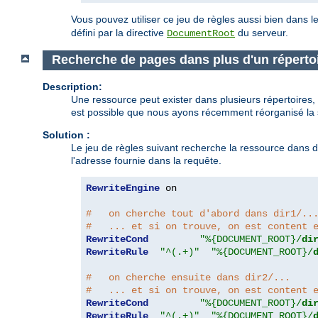
Vous pouvez utiliser ce jeu de règles aussi bien dans le
défini par la directive
du serveur.
DocumentRoot
Recherche de pages dans plus d'un réperto
Description:
Une ressource peut exister dans plusieurs répertoires, e
est possible que nous ayons récemment réorganisé la st
Solution :
Le jeu de règles suivant recherche la ressource dans deu
l'adresse fournie dans la requête.
RewriteEngine
 on

#   on cherche tout d'abord dans dir1/..
#   ... et si on trouve, on est content 
RewriteCond
"%{DOCUMENT_ROOT}/
di
RewriteRule
"^(.+)"
"%{DOCUMENT_ROOT}/
#   on cherche ensuite dans dir2/...
#   ... et si on trouve, on est content 
RewriteCond
"%{DOCUMENT_ROOT}/
di
RewriteRule
"^(.+)"
"%{DOCUMENT_ROOT}/