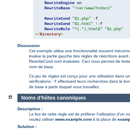
RewriteEngine
 on

RewriteBase
"/var/www/htdocs"
RewriteCond
"$1.php"
-
f

RewriteCond
"$1.html"
!-
f

RewriteRule
"^(.*).html$"
"$1.php"
</
Directory
>
Discussion
Cet exemple utilise une fonctionnalité souvent méconnu
évalue la partie gauche des règles de réécriture avant
RewriteCond sont évaluées. Ceci nous permet de tester l
nom de base.
Ce jeu de règles est conçu pour une utilisation dans un
vérifications
effectuent leurs recherches dans le bon
-f
de base à partir duquel vous travaillez.
Noms d'hôtes canoniques
Description :
Le but de cette règle est de préférer l'utilisation d'un
voulez utiliser
www.example.com
à la place de
examp
Solution :