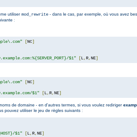
ême utiliser
- dans le cas, par exemple, où vous avez bes
mod_rewrite
uivante :
mple\.com"
[
NC
]
w.example.com:%{SERVER_PORT}/$1"
[
L
,
R
,
NE
]
mple\.com"
[
NC
]
w.example.com/$1"
[
L
,
R
,
NE
]
s noms de domaine - en d'autres termes, si vous voulez rediriger
examp
us pouvez utiliser le jeu de règles suivants :
]
_HOST}/$1"
[
L
,
R
,
NE
]