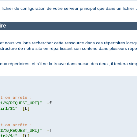
 fichier de configuration de votre serveur principal que dans un fichier
ire
t nous voulons rechercher cette ressource dans ces répertoires lorsqu'el
ructure de notre site en répartissant son contenu dans plusieurs réper
x répertoires, et s'il ne la trouve dans aucun des deux, il tentera simp
.
et on arrête :
r1
/%{REQUEST_URI}"
-
dir1
/$1"
[
L
]
et on arrête :
r2
/%{REQUEST_URI}"
-
dir2
/$1"
[
L
]