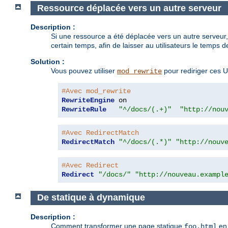
Ressource déplacée vers un autre serveur
Description :
Si une ressource a été déplacée vers un autre serveur
certain temps, afin de laisser au utilisateurs le temps de
Solution :
Vous pouvez utiliser
pour rediriger ces U
mod_rewrite
#Avec mod_rewrite
RewriteEngine
RewriteRule
"^/docs/(.+)"
"http://nou
#Avec RedirectMatch
RedirectMatch
"^/docs/(.*)"
"http://nouv
#Avec Redirect
Redirect
"/docs/"
"http://nouveau.exampl
De statique à dynamique
Description :
Comment transformer une page statique
en 
foo.html