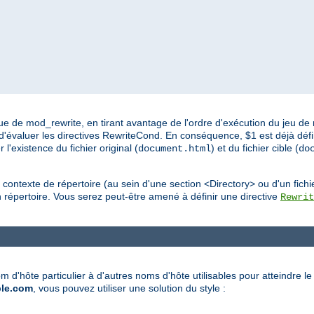
e de mod_rewrite, en tirant avantage de l'ordre d'exécution du jeu de r
 d'évaluer les directives RewriteCond. En conséquence, $1 est déjà déf
'existence du fichier original (
) et du fichier cible (
document.html
do
 contexte de répertoire (au sein d'une section <Directory> ou d'un fichi
 répertoire. Vous serez peut-être amené à définir une directive
Rewrit
 nom d'hôte particulier à d'autres noms d'hôte utilisables pour atteindre 
le.com
, vous pouvez utiliser une solution du style :