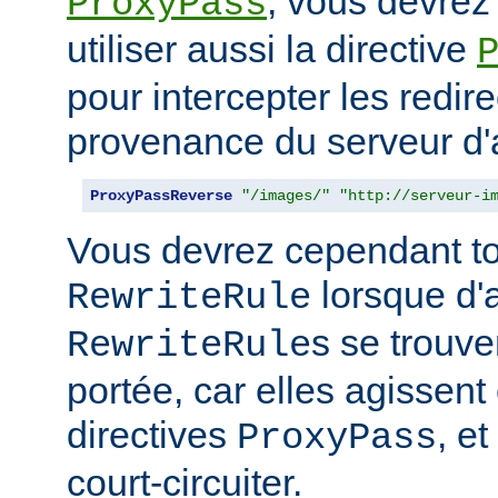
, vous devrez
ProxyPass
utiliser aussi la directive
pour intercepter les redir
provenance du serveur d'a
ProxyPassReverse
"/images/"
"http://serveur-i
Vous devrez cependant to
lorsque d'
RewriteRule
s se trouv
RewriteRule
portée, car elles agissent
directives
, e
ProxyPass
court-circuiter.