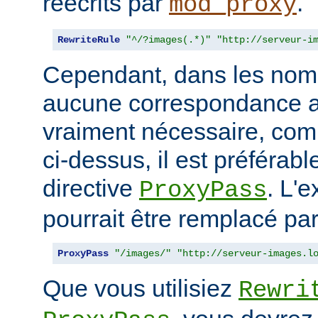
réécrits par
.
mod_proxy
RewriteRule
"^/?images(.*)"
"http://serveur-i
Cependant, dans les nom
aucune correspondance a
vraiment nécessaire, co
ci-dessus, il est préférable
directive
. L'
ProxyPass
pourrait être remplacé par
ProxyPass
"/images/"
"http://serveur-images.l
Que vous utilisiez
Rewri