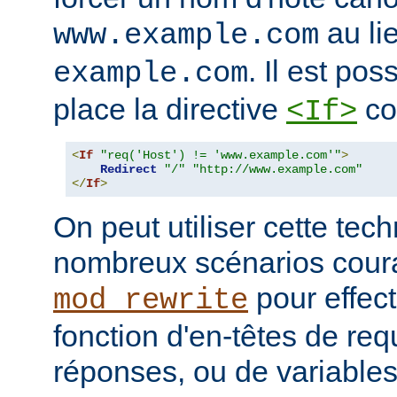
au li
www.example.com
. Il est poss
example.com
place la directive
co
<If>
<
If
"req('Host') != 'www.example.com'"
>
Redirect
"/"
"http://www.example.com"
</
If
>
On peut utiliser cette te
nombreux scénarios cour
pour effec
mod_rewrite
fonction d'en-têtes de re
réponses, ou de variable