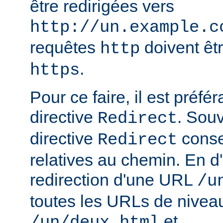
être redirigées vers
http://un.example.c
requêtes
doivent êtr
http
.
https
Pour ce faire, il est préféra
directive
. Sou
Redirect
directive
conse
Redirect
relatives au chemin. En d'
redirection d'une URL
/u
toutes les URLs de nivea
et
/un/deux.html