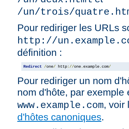
/un/trois/quatre.ht
Pour rediriger les URLs 
http://un.example.c
définition :
Redirect
/
one
/
 http
://
one
.
example
.
com
/
Pour rediriger un nom d'h
nom d'hôte, par exemple
, voi
www.example.com
d'hôtes canoniques
.