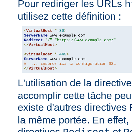
Pour rediriger les URLs
h
utilisez cette définition :
<
VirtualHost
*:
80
>
ServerName
 www
.
example
.
Redirect
"/"
"https://www.example.com/"
</
VirtualHost
>
<
VirtualHost
*:
443
>
ServerName
 www
.
example
.
#  ... insérer ici la configuration SSL
</
VirtualHost
>
L'utilisation de la directiv
accomplir cette tâche peut s
existe d'autres directives
la même portée. En effet,
directives
et