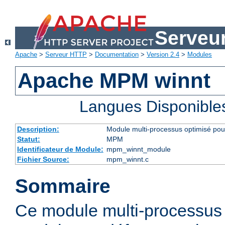
Serveu
Apache
>
Serveur HTTP
>
Documentation
>
Version 2.4
>
Modules
Apache MPM winnt
Langues Disponible
Description:
Module multi-processus optimisé po
Statut:
MPM
Identificateur de Module:
mpm_winnt_module
Fichier Source:
mpm_winnt.c
Sommaire
Ce module multi-processus