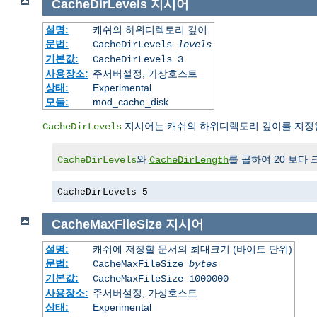
CacheDirLevels
지시어
설명:
캐쉬의 하위디렉토리 깊이.
문법:
CacheDirLevels
levels
기본값:
CacheDirLevels 3
사용장소:
주서버설정, 가상호스트
상태:
Experimental
모듈:
mod_cache_disk
지시어는 캐쉬의 하위디렉토리 깊이를 지정
CacheDirLevels
와
를 곱하여 20 보다 
CacheDirLevels
CacheDirLength
CacheDirLevels 5
CacheMaxFileSize
지시어
설명:
캐쉬에 저장할 문서의 최대크기 (바이트 단위)
문법:
CacheMaxFileSize
bytes
기본값:
CacheMaxFileSize 1000000
사용장소:
주서버설정, 가상호스트
상태:
Experimental