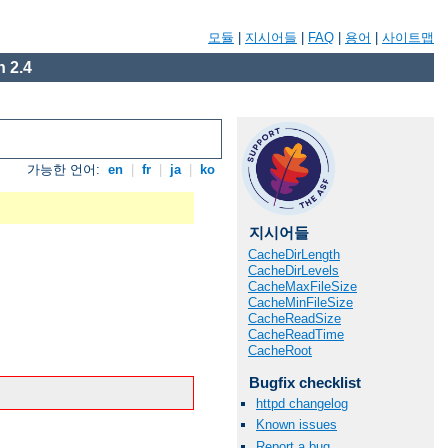
모듈
|
지시어들
|
FAQ
|
용어
|
사이트맵
 2.4
가능한 언어:
en
|
fr
|
ja
|
ko
지시어들
CacheDirLength
CacheDirLevels
CacheMaxFileSize
CacheMinFileSize
CacheReadSize
CacheReadTime
CacheRoot
Bugfix checklist
httpd changelog
Known issues
Report a bug