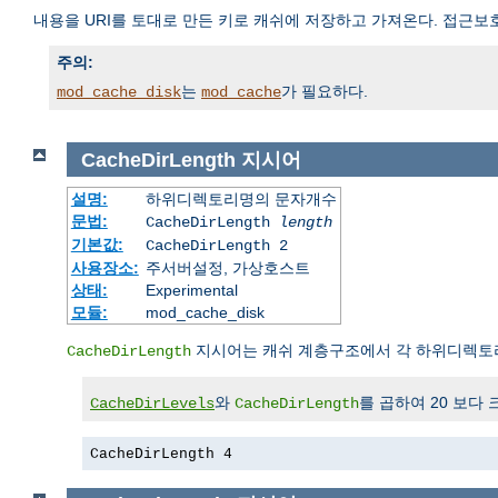
내용을 URI를 토대로 만든 키로 캐쉬에 저장하고 가져온다. 접근보
주의:
는
가 필요하다.
mod_cache_disk
mod_cache
CacheDirLength
지시어
설명:
하위디렉토리명의 문자개수
문법:
CacheDirLength
length
기본값:
CacheDirLength 2
사용장소:
주서버설정, 가상호스트
상태:
Experimental
모듈:
mod_cache_disk
지시어는 캐쉬 계층구조에서 각 하위디렉토
CacheDirLength
와
를 곱하여 20 보다 
CacheDirLevels
CacheDirLength
CacheDirLength 4