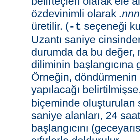
belirteçleri olarak ele al
özdevinimli olarak
.nn
üretilir. (
seçeneği ku
-t
Uzantı saniye cinsinden
durumda da bu değer,
diliminin başlangıcına 
Örneğin, döndürmenin 
yapılacağı belirtilmişse
biçeminde oluşturulan 
saniye alanları, 24 saat
başlangıcını (geceyarı