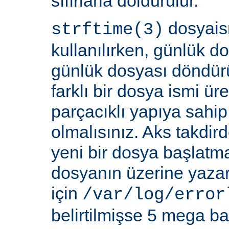
sıfırlarla doldurulur.
dosyais
strftime(3)
kullanılırken, günlük d
günlük dosyası döndür
farklı bir dosya ismi üre
parçacıklı yapıya sahi
olmalısınız. Aks takdi
yeni bir dosya başlatm
dosyanın üzerine yazar
için
/var/log/error
belirtilmişse 5 mega bay