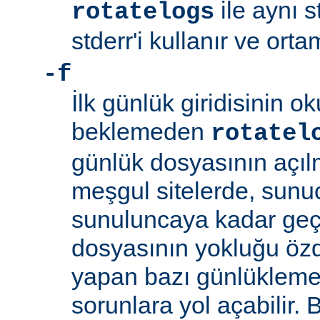
ile aynı s
rotatelogs
stderr'i kullanır ve orta
-f
İlk günlük giridisinin 
beklemeden
rotatel
günlük dosyasının açıl
meşgul sitelerde, sunucu
sunuluncaya kadar ge
dosyasının yokluğu özd
yapan bazı günlükleme
sorunlara yol açabilir.