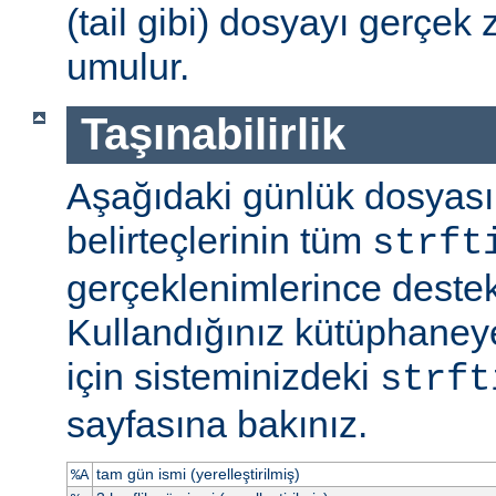
(tail gibi) dosyayı gerçek
umulur.
Taşınabilirlik
Aşağıdaki günlük dosyas
belirteçlerinin tüm
strft
gerçeklenimlerince destek
Kullandığınız kütüphaneye
için sisteminizdeki
strft
sayfasına bakınız.
tam gün ismi (yerelleştirilmiş)
%A