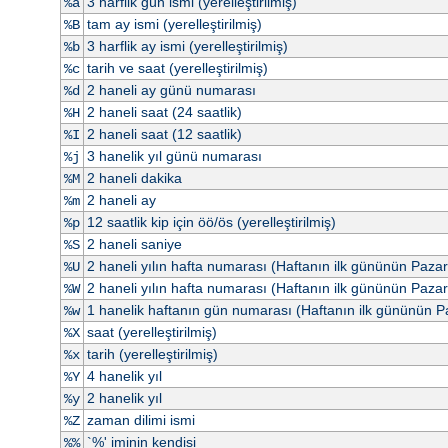
3 harflik gün ismi (yerelleştirilmiş)
%a
tam ay ismi (yerelleştirilmiş)
%B
3 harflik ay ismi (yerelleştirilmiş)
%b
tarih ve saat (yerelleştirilmiş)
%c
2 haneli ay günü numarası
%d
2 haneli saat (24 saatlik)
%H
2 haneli saat (12 saatlik)
%I
3 hanelik yıl günü numarası
%j
2 haneli dakika
%M
2 haneli ay
%m
12 saatlik kip için öö/ös (yerelleştirilmiş)
%p
2 haneli saniye
%S
2 haneli yılın hafta numarası (Haftanın ilk gününün Paza
%U
2 haneli yılın hafta numarası (Haftanın ilk gününün Pazar
%W
1 hanelik haftanın gün numarası (Haftanın ilk gününün P
%w
saat (yerelleştirilmiş)
%X
tarih (yerelleştirilmiş)
%x
4 hanelik yıl
%Y
2 hanelik yıl
%y
zaman dilimi ismi
%Z
`%' iminin kendisi
%%