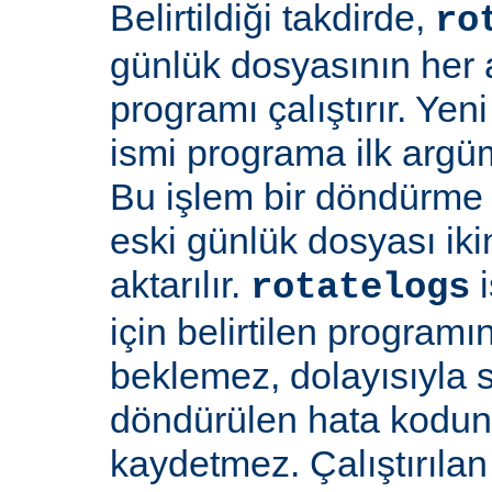
Belirtildiği takdirde,
ro
günlük dosyasının her aç
programı çalıştırır. Yen
ismi programa ilk argüm
Bu işlem bir döndürme 
eski günlük dosyası ik
aktarılır.
i
rotatelogs
için belirtilen program
beklemez, dolayısıyla
döndürülen hata kodu
kaydetmez. Çalıştırıla