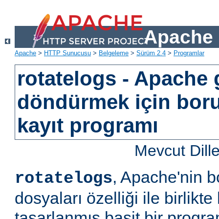
Apache 
Apache
>
HTTP Sunucusu
>
Belgeleme
>
Sürüm 2.4
>
Programlar
rotatelogs - Apache 
döndürmek için bor
kayıt programı
Mevcut Dill
, Apache'nin b
rotatelogs
dosyaları özelliği ile birlikt
tasarlanmış basit bir progr