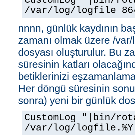
CustomLog "|bin/rot
/var/log/logfile 86
nnnn, günlük kaydının baş
zamanı olmak üzere /var/l
dosyası oluşturulur. Bu 
süresinin katları olacağı
betiklerinizi eşzamanlamak
Her döngü süresinin sonu
sonra) yeni bir günlük dosy
CustomLog "|bin/rot
/var/log/logfile.%Y