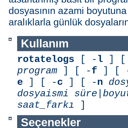
dosyasının azami boyutuna 
aralıklarla günlük dosyaları
Kullanım
rotatelogs
[ -
l
] [
program
] [ -
f
] [ 
e
] [ -
c
] [ -
n
dos
dosyaismi
süre
|
boyu
saat_farkı
]
Seçenekler