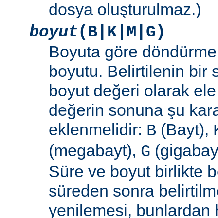
dosya oluşturulmaz.)
boyut
(B|K|M|G)
Boyuta göre döndürme 
boyutu. Belirtilenin bir 
boyut değeri olarak ele
değerin sonuna şu kara
eklenmelidir:
(Bayt),
B
(megabayt),
(gigabayt
G
Süre ve boyut birlikte b
süreden sonra belirtilm
yenilemesi, bunlardan