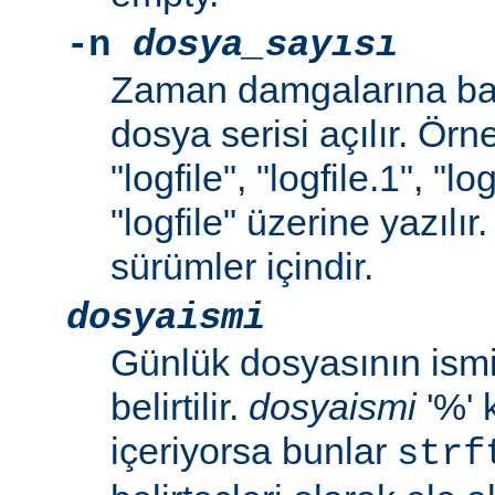
-n
dosya_sayısı
Zaman damgalarına bak
dosya serisi açılır. Örne
"logfile", "logfile.1", "lo
"logfile" üzerine yazılır
sürümler içindir.
dosyaismi
Günlük dosyasının ismi 
belirtilir.
dosyaismi
'%' 
içeriyorsa bunlar
strf