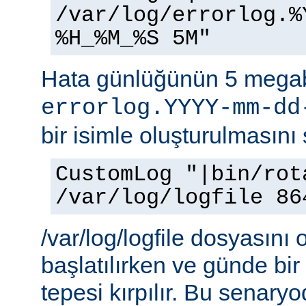
/var/log/errorlog.%
%H_%M_%S 5M"
Hata günlüğünün 5 megab
errorlog.YYYY-mm-dd
bir isimle oluşturulmasını 
CustomLog "|bin/rot
/var/log/logfile 86
/var/log/logfile dosyasını 
başlatılırken ve günde bi
tepesi kırpılır. Bu senaryo