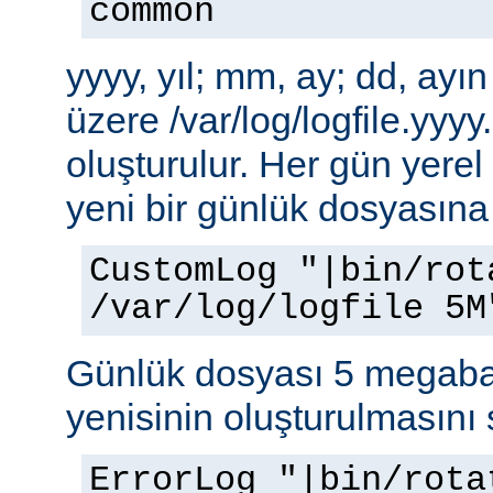
common
yyyy, yıl; mm, ay; dd, ayı
üzere /var/log/logfile.yy
oluşturulur. Her gün yere
yeni bir günlük dosyasına 
CustomLog "|bin/rot
/var/log/logfile 5M
Günlük dosyası 5 megabay
yenisinin oluşturulmasını 
ErrorLog "|bin/rota