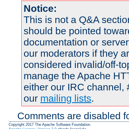
Notice:
This is not a Q&A sect
should be pointed towar
documentation or serve
our moderators if they a
considered invalid/off-t
manage the Apache HTTP
either our IRC channel, 
our
mailing lists
.
Comments are disabled fo
Copyright 2017 The Apache Software Foundation.