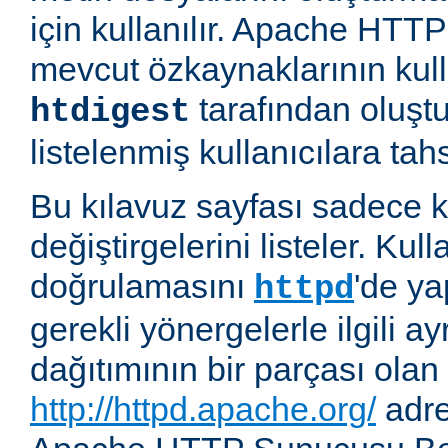
için kullanılır. Apache HT
mevcut özkaynaklarının kul
tarafından oluşt
htdigest
listelenmiş kullanıcılara tahsi
Bu kılavuz sayfası sadece k
değiştirgelerini listeler. Kull
doğrulamasını
'de ya
httpd
gerekli yönergelerle ilgili ay
dağıtımının bir parçası olan
http://httpd.apache.org/
adre