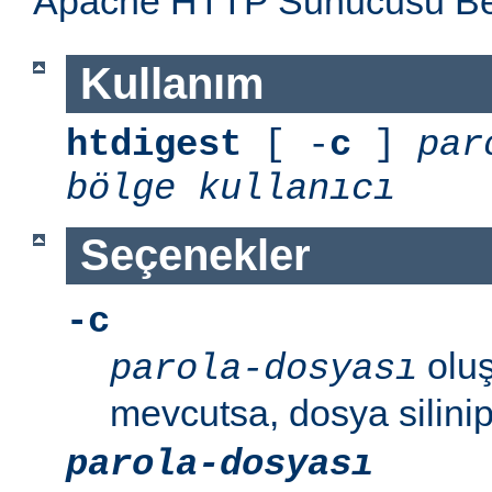
Apache HTTP Sunucusu Belg
Kullanım
htdigest
[ -
c
]
par
bölge
kullanıcı
Seçenekler
-c
oluş
parola-dosyası
mevcutsa, dosya silinip
parola-dosyası