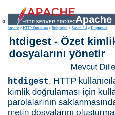
Apache 
Apache
>
HTTP Sunucusu
>
Belgeleme
>
Sürüm 2.4
>
Programlar
htdigest - Özet kiml
dosyalarını yönetir
Mevcut Dill
, HTTP kullanıcıl
htdigest
kimlik doğrulaması için kulla
parolalarının saklanmasında
metin dosyalarını oluşturm