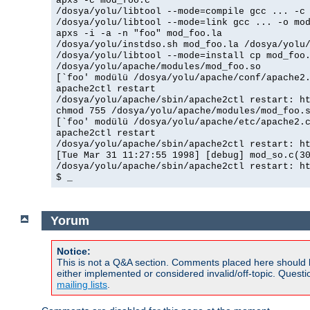
apxs -c mod_foo.c
/dosya/yolu/libtool --mode=compile gcc ... -c
/dosya/yolu/libtool --mode=link gcc ... -o mo
apxs -i -a -n "foo" mod_foo.la
/dosya/yolu/instdso.sh mod_foo.la /dosya/yolu
/dosya/yolu/libtool --mode=install cp mod_foo
/dosya/yolu/apache/modules/mod_foo.so
[`foo' modülü /dosya/yolu/apache/conf/apache2
apache2ctl restart
/dosya/yolu/apache/sbin/apache2ctl restart: h
chmod 755 /dosya/yolu/apache/modules/mod_foo.
[`foo' modülü /dosya/yolu/apache/etc/apache2.
apache2ctl restart
/dosya/yolu/apache/sbin/apache2ctl restart: h
[Tue Mar 31 11:27:55 1998] [debug] mod_so.c(3
/dosya/yolu/apache/sbin/apache2ctl restart: h
$ _
Yorum
Notice:
This is not a Q&A section. Comments placed here should 
either implemented or considered invalid/off-topic. Ques
mailing lists
.