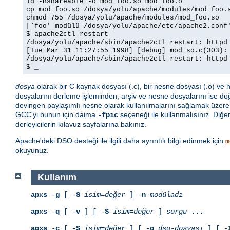
ld -Bshareable -o mod_foo.so mod_foo.o
cp mod_foo.so /dosya/yolu/apache/modules/mod_foo.
chmod 755 /dosya/yolu/apache/modules/mod_foo.so
[`foo' modülü /dosya/yolu/apache/etc/apache2.conf
$ apache2ctl restart
/dosya/yolu/apache/sbin/apache2ctl restart: httpd
[Tue Mar 31 11:27:55 1998] [debug] mod_so.c(303):
/dosya/yolu/apache/sbin/apache2ctl restart: httpd
$ _
dosya
olarak bir C kaynak dosyası (.c), bir nesne dosyası (.o) ve hat
dosyalarını derleme işleminden, arşiv ve nesne dosyalarını ise do
devingen paylaşımlı nesne olarak kullanılmalarını sağlamak üzer
GCC'yi bunun için daima
seçeneği ile kullanmalısınız. Diğer 
-fpic
derleyicilerin kılavuz sayfalarına bakınız.
Apache'deki DSO desteği ile ilgili daha ayrıntılı bilgi edinmek için
m
okuyunuz.
Kullanım
apxs
-
g
[ -
S
isim=değer
] -
n
modüladı
apxs
-
q
[ -
v
] [ -
S
isim=değer
]
sorgu
...
apxs
-
c
[ -
S
isim=değer
] [ -
o
dso-dosyası
] [ -