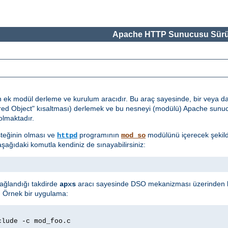
Apache HTTP Sunucusu Sürü
n ek modül derleme ve kurulum aracıdır. Bu araç sayesinde, bir veya 
red Object" kısaltması) derlemek ve bu nesneyi (modülü) Apache sun
lmaktadır.
teğinin olması ve
programının
modülünü içerecek şekild
httpd
mod_so
şağıdaki komutla kendiniz de sınayabilirsiniz:
sağlandığı takdirde
aracı sayesinde DSO mekanizması üzerinden k
apxs
z. Örnek bir uygulama:
clude -c mod_foo.c