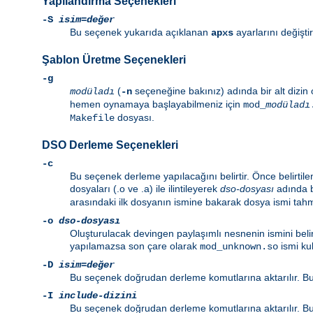
Yapılandırma Seçenekleri
-S
isim=değer
Bu seçenek yukarıda açıklanan
ayarlarını değiştiri
apxs
Şablon Üretme Seçenekleri
-g
(
seçeneğine bakınız) adında bir alt dizin 
modüladı
-n
hemen oynamaya başlayabilmeniz için
mod_
modüladı
dosyası.
Makefile
DSO Derleme Seçenekleri
-c
Bu seçenek derleme yapılacağını belirtir. Önce belirti
dosyaları (.o ve .a) ile ilintileyerek
dso-dosyası
adında b
arasındaki ilk dosyanın ismine bakarak dosya ismi tahm
-o
dso-dosyası
Oluşturulacak devingen paylaşımlı nesnenin ismini belir
yapılamazsa son çare olarak
ismi kul
mod_unknown.so
-D
isim=değer
Bu seçenek doğrudan derleme komutlarına aktarılır. Bu 
-I
include-dizini
Bu seçenek doğrudan derleme komutlarına aktarılır. Bu 