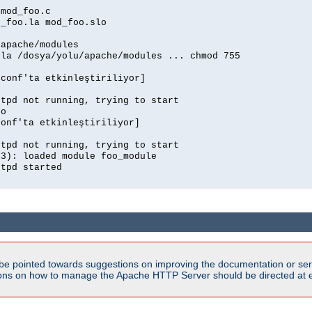
 mod_foo.c
d_foo.la mod_foo.slo
/apache/modules
.la /dosya/yolu/apache/modules ... chmod 755
.conf'ta etkinleştiriliyor]
ttpd not running, trying to start
so
conf'ta etkinleştiriliyor]
ttpd not running, trying to start
03): loaded module foo_module
ttpd started
be pointed towards suggestions on improving the documentation or ser
tions on how to manage the Apache HTTP Server should be directed at e