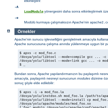
etkinleştirir.
-A
yönergesini daha sonra etkinleştirmek üzer
LoadModule
-e
Modülü kurmaya çalışmaksızın Apache'nin
apache2.c
Örnekler
Apache'nin sunucu işlevselliğini genişletmek amacıyla kullan
Apache sunucusuna çalışma anında yüklenmeye uygun bir payl
$ apxs -c mod_foo.c
/dosya/yolu/libtool --mode=compile gcc ... -c
/dosya/yolu/libtool --mode=link gcc ... -o mo
$ _
Bundan sonra, Apache yapılandırmanızın bu paylaşımlı nesne
amacıyla, paylaşımlı nesneyi sunucunun
modules
dizinine öz
sonuç şöyle elde edilebilir:
$ apxs -i -a mod_foo.la
/dosya/yolu/instdso.sh mod_foo.la /path/to/ap
/dosya/yolu/libtool --mode=install cp mod_foo
/dosya/yolu/apache/modules/mod_foo.so
[`foo' modülü /dosya/yolu/apache/conf/apache2