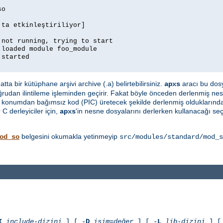
so
'ta etkinleştiriliyor]
 not running, trying to start
 loaded module foo_module
 started
ta bir kütüphane arşivi archive (.a) belirtebilirsiniz.
aracı bu dosy
apxs
ğrudan ilintileme işleminden geçirir. Fakat böyle önceden derlenmiş nes
e konumdan bağımsız kod (PIC) üretecek şekilde derlenmiş olduklarında
C derleyiciler için,
'in nesne dosyalarını derlerken kullanacağı se
apxs
belgesini okumakla yetinmeyip
od_so
src/modules/standard/mod_s
I
include-dizini
] [ -
D
isim=değer
] [ -
L
lib-dizini
] [