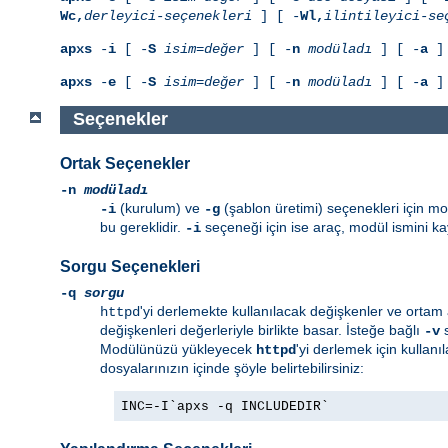
Wc,
derleyici-seçenekleri
] [ -
Wl,
ilintileyici-se
apxs
-
i
[ -
S
isim=değer
] [ -
n
modüladı
] [ -
a
] 
apxs
-
e
[ -
S
isim=değer
] [ -
n
modüladı
] [ -
a
] 
Seçenekler
Ortak Seçenekler
-n
modüladı
(kurulum) ve
(şablon üretimi) seçenekleri için mod
-i
-g
bu gereklidir.
seçeneği için ise araç, modül ismini k
-i
Sorgu Seçenekleri
-q
sorgu
'yi derlemekte kullanılacak değişkenler ve ortam 
httpd
değişkenleri değerleriyle birlikte basar. İsteğe bağlı
s
-v
Modülünüzü yükleyecek
'yi derlemek için kullanı
httpd
dosyalarınızın içinde şöyle belirtebilirsiniz:
INC=-I`apxs -q INCLUDEDIR`