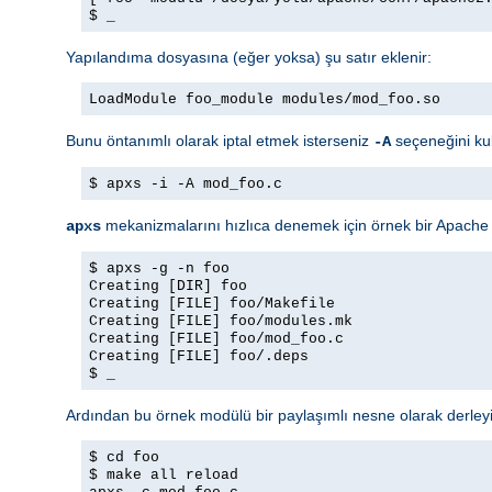
$ _
Yapılandıma dosyasına (eğer yoksa) şu satır eklenir:
LoadModule foo_module modules/mod_foo.so
Bunu öntanımlı olarak iptal etmek isterseniz
seçeneğini ku
-A
$ apxs -i -A mod_foo.c
mekanizmalarını hızlıca denemek için örnek bir Apache m
apxs
$ apxs -g -n foo
Creating [DIR] foo
Creating [FILE] foo/Makefile
Creating [FILE] foo/modules.mk
Creating [FILE] foo/mod_foo.c
Creating [FILE] foo/.deps
$ _
Ardından bu örnek modülü bir paylaşımlı nesne olarak derley
$ cd foo
$ make all reload