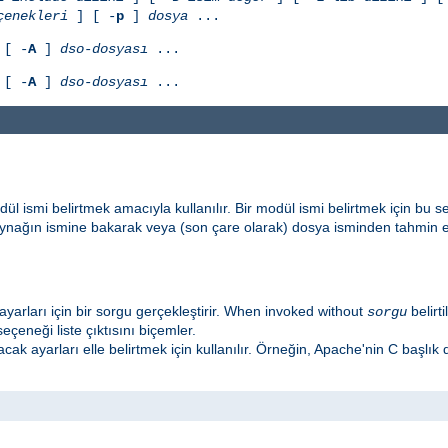
çenekleri
] [ -
p
]
dosya
...
[ -
A
]
dso-dosyası
...
[ -
A
]
dso-dosyası
...
ül ismi belirtmek amacıyla kullanılır. Bir modül ismi belirtmek için bu 
aynağın ismine bakarak veya (son çare olarak) dosya isminden tahmin 
ayarları için bir sorgu gerçekleştirir. When invoked without
belirt
sorgu
eçeneği liste çıktısını biçemler.
lacak ayarları elle belirtmek için kullanılır. Örneğin, Apache'nin C başlık