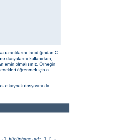
a uzantılarını tanıdığından C
ne dosyalarını kullanırken,
n emin olmalısınız. Örneğin
çenekleri öğrenmek için o
kaynak dosyasını da
o.c
 -
l
kütüphane-adı
] [ -