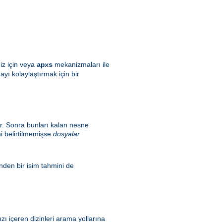
iz için veya
mekanizmaları ile
apxs
ı kolaylaştırmak için bir
ler. Sonra bunları kalan nesne
i belirtilmemişse
dosyalar
inden bir isim tahmini de
ı içeren dizinleri arama yollarına