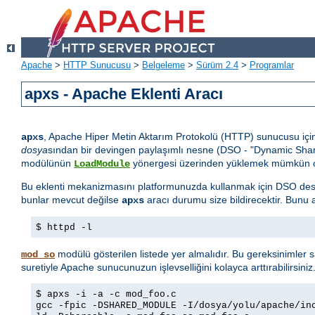
Apache
>
HTTP Sunucusu
>
Belgeleme
>
Sürüm 2.4
>
Programlar
apxs - Apache Eklenti Aracı
, Apache Hiper Metin Aktarım Protokolü (HTTP) sunucusu içi
apxs
dosya
sından bir devingen paylaşımlı nesne (DSO - "Dynamic Sha
modülünün
yönergesi üzerinden yüklemek mümkün o
LoadModule
Bu eklenti mekanizmasını platformunuzda kullanmak için DSO des
bunlar mevcut değilse
aracı durumu size bildirecektir. Bunu a
apxs
$ httpd -l
modülü gösterilen listede yer almalıdır. Bu gereksinimler 
mod_so
suretiyle Apache sunucunuzun işlevselliğini kolayca arttırabilirsini
$ apxs -i -a -c mod_foo.c
gcc -fpic -DSHARED_MODULE -I/dosya/yolu/apache/in