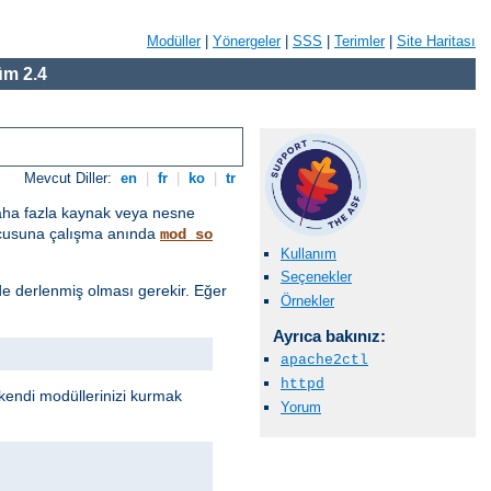
Modüller
|
Yönergeler
|
SSS
|
Terimler
|
Site Haritası
m 2.4
Mevcut Diller:
en
|
fr
|
ko
|
tr
daha fazla kaynak veya nesne
ucusuna çalışma anında
mod_so
Kullanım
Seçenekler
e derlenmiş olması gerekir. Eğer
Örnekler
Ayrıca bakınız:
apache2ctl
httpd
endi modüllerinizi kurmak
Yorum