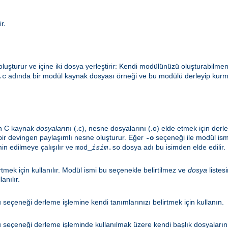
r.
oluşturur ve içine iki dosya yerleştirir: Kendi modülünüzü oluşturabilmen
adında bir modül kaynak dosyası örneği ve bu modülü derleyip kurmay
.c
len C kaynak
dosyalar
ını (.c), nesne dosyalarını (.o) elde etmek için der
ir devingen paylaşımlı nesne oluşturur. Eğer
seçeneği ile modül ism
-o
in edilmeye çalışılır ve
dosya adı bu isimden elde edilir.
mod_
isim
.so
tmek için kullanılır. Modül ismi bu seçenekle belirtilmez ve
dosya
listes
lanılır.
seçeneği derleme işlemine kendi tanımlarınızı belirtmek için kullanın.
seçeneği derleme işleminde kullanılmak üzere kendi başlık dosyalarınız