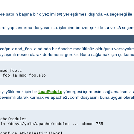
e satırın başına bir diyez imi (
) yerleştirmesi dışında
seçeneği ile 
#
-a
yapılandırma dosyasını
işlemine benzer şekilde
ve
seçenek
onf
-i
-a
-A
acağınız
adında bir Apache modülünüz olduğunu varsayalım.
mod_foo.c
aşımlı nesne olarak derlemeniz gerekir. Bunu sağlamak için şu komutl
 mod_foo.c
d_foo.la mod_foo.slo
yi yüklemek için bir
yönergesi içermesini sağlamalısınız.
LoadModule
devinimli olarak kurmak ve
dosyasını buna uygun olarak 
apache2.conf
ache/modules
.la /dosya/yolu/apache/modules ... chmod 755
.conf'da etkinleştiriliyor]