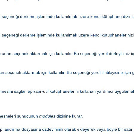
 seçeneği derleme işleminde kullanılmak üzere kendi kütüphane dizinler
 seçeneği derleme işleminde kullanılmak üzere kendi kütüphanelerinizi
dan seçenek aktarmak için kullanılır. Bu seçeneği yerel derleyiciniz i
seçenek aktarmak için kullanılır. Bu seçeneği yerel ilintileyiciniz için
enmesini sağlar. apr/apr-util kütüphanelerini kullanan yardımcı uygulamala
ı nesneleri sunucunun
modules
dizinine kurar.
pılandırma dosyasına özdevinimli olarak ekleyerek veya böyle bir satır