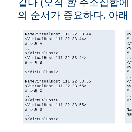
같다 (오직
한
주소집합에
의 순서가 중요하다. 아래 
NameVirtualHost 111.22.33.44
<V
<VirtualHost 111.22.33.44>
#
# 서버 A
</
...
<V
</VirtualHost>
#
<VirtualHost 111.22.33.44>
..
# 서버 B
</
...
<V
</VirtualHost>
#
..
NameVirtualHost 111.22.33.55
</
<VirtualHost 111.22.33.55>
<V
# 서버 C
#
...
..
</VirtualHost>
</
<VirtualHost 111.22.33.55>
# 서버 D
Na
...
Na
</VirtualHost>