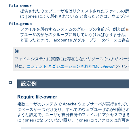
file-owner
提供されたウェブユーザ名はリクエストされたファイルの所
は
により所有されている と言ったときは、ウェブ
jones
file-group
ファイルを所有するシステムのグループの名前が、例えば
m
ブユーザ名がそのグループに属していなければなりません。 
と言ったときは、
がグループデータベースに存在
accounts
注
ファイルシステムに実際には存在しないリソース (
つまり
バー
特に、
コンテント ネゴシエーションされた"MultiViews"
のリソ
設定例
Require file-owner
複数ユーザのシステムで Apache ウェブサーバが実行されて
タベースが一つだけあり、すべてのウェブユーザ名が列挙され
ような設定で、ユーザが自分自身のファイルにアクセスでき
に
になっていない限り、
にはアクセスは許可
jones
jones