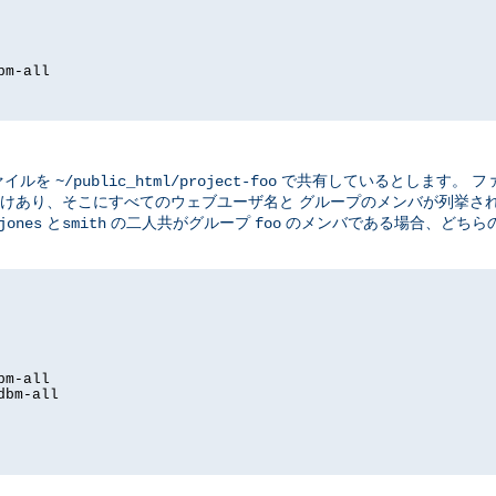
bm-all
ァイルを
で共有しているとします。 フ
~/public_html/project-foo
けあり、そこにすべてのウェブユーザ名と グループのメンバが列挙さ
と
の二人共がグループ
のメンバである場合、どちら
jones
smith
foo
bm-all
dbm-all