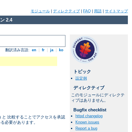
モジュール
|
ディレクティブ
|
FAQ
|
用語
|
サイトマップ
 2.4
翻訳済み言語:
en
|
fr
|
ja
|
ko
トピック
設定例
ディレクティブ
このモジュールにディレクテ
ィブはありません。
Bugfix checklist
httpd changelog
) と 比較することでアクセスを承認
Known issues
いる必要があります。
Report a bug