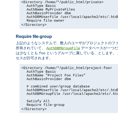
<Directory /home/*/public_html/private>
AuthType Basic
AuthName MyPrivateFiles
AuthBasicProvider dbm
AuthDBMUserFile /usr/local/apache2/etc/.htd
Require file-owner
</Directory>
Require file-group
上記のようなシステムで、数人のユーザがプロジェクトのフ
所有されていて、
データベースが一つだ
AuthDBMGroupFile
は少なくとも
というグループに属している、とします。
foo
セスが許可されます。
<Directory /home/*/public_html/project-foo>
AuthType Basic
AuthName "Project Foo Files"
AuthBasicProvider dbm
# combined user/group database
AuthDBMUserFile /usr/local/apache2/etc/.htd
AuthDBMGroupFile /usr/local/apache2/etc/.ht
Satisfy All
Require file-group
</Directory>