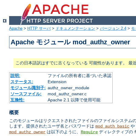
Apache
>
HTTP サーバ
>
ドキュメンテーション
>
バージョン 2.4
>
モ
Apache モジュール mod_authz_owner
この日本語訳はすでに古くなっている 可能性があります。 最
説明:
ファイルの所有者に基づいた承認
ステータス:
Extension
モジュール識別子:
authz_owner_module
ソースファイル:
mod_authz_owner.c
互換性:
Apache 2.1 以降で使用可能
概要
このモジュールはリクエストされたファイルのファイルシステムの 所有
します。提供されたユーザ名とパスワードは
や
mod_auth_basic
は以下のように、
ディレクティブの
mod_authz_owner
Require