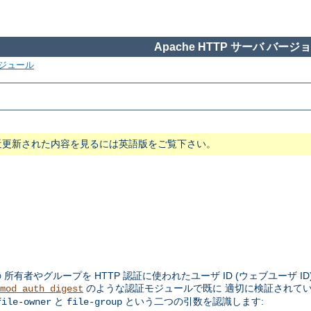
Apache HTTP サーバ バージョン
ジュール
近更新された内容を見るには英語版をご覧下さい。
者やグループを HTTP 認証に使われたユーザ ID (ウェブユーザ ID
のような認証モジュールで既に 適切に検証されて
mod_auth_digest
と
という二つの引数を認識します:
file-owner
file-group