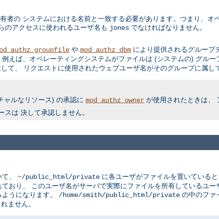
有者の システムにおける名前と一致する必要があります。つまり、オペ
からのアクセスに使われるユーザ名も
でなければなりません。
jones
や
により提供されるグループデ
od_authz_groupfile
mod_authz_dbm
例えば、オペレーティングシステムがファイルは (システムの) グルー
して、 リクエストに使用されたウェブユーザ名がそのグループに属して
チャルなリソース) の承認に
が使用されたときは、 
mod_authz_owner
ースは 決して承認しません。
いて、
に各ユーザがファイルを置いている
~/public_html/private
ており、 このユーザ名がサーバで実際にファイルを所有しているユー
るようになります。
の中のファ
/home/smith/public_html/private
されません。