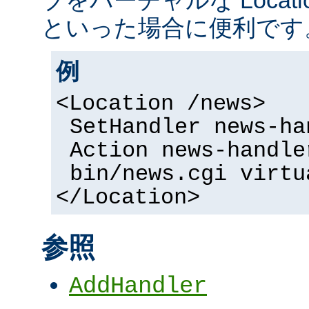
といった場合に便利です
例
<Location /news>
SetHandler news-ha
Action news-handle
bin/news.cgi virtu
</Location>
参照
AddHandler