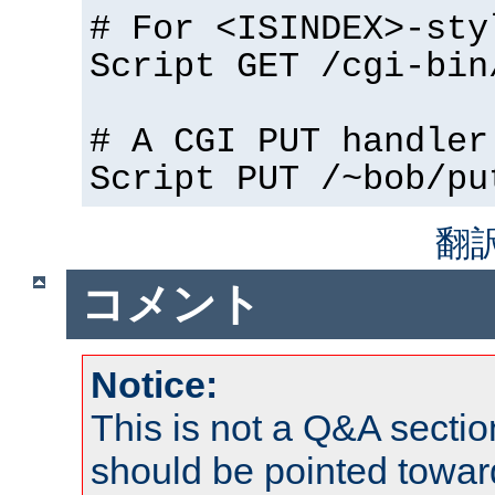
# For <ISINDEX>-sty
Script GET /cgi-bin
# A CGI PUT handler
Script PUT /~bob/pu
翻
コメント
Notice:
This is not a Q&A sect
should be pointed towar