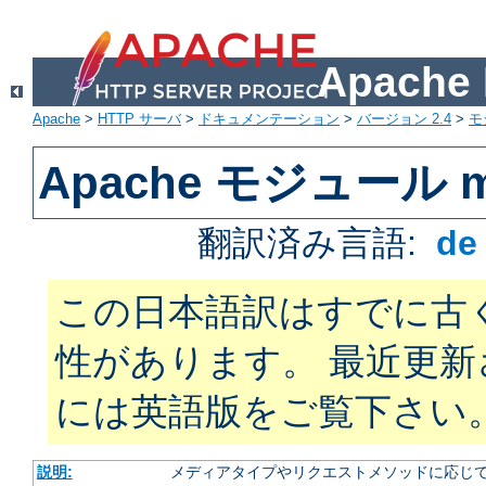
Apach
Apache
>
HTTP サーバ
>
ドキュメンテーション
>
バージョン 2.4
>
モ
Apache モジュール mo
翻訳済み言語:
d
この日本語訳はすでに古
性があります。 最近更
には英語版をご覧下さい
説明:
メディアタイプやリクエストメソッドに応じて 