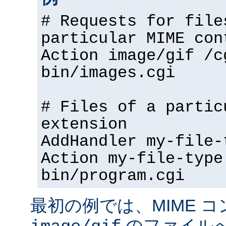
# Requests for file
particular MIME con
Action image/gif /c
bin/images.cgi
# Files of a partic
extension
AddHandler my-file-
Action my-file-type
bin/program.cgi
最初の例では、MIME 
のファイル