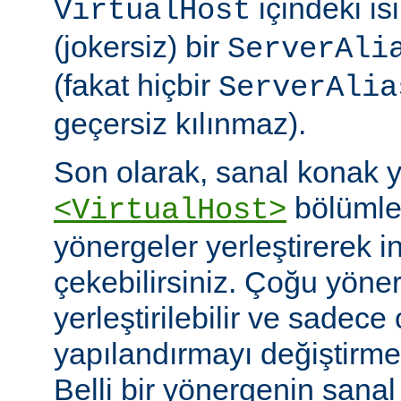
içindeki isi
VirtualHost
(jokersiz) bir
ServerAli
(fakat hiçbir
ServerAlia
geçersiz kılınmaz).
Son olarak, sanal konak 
bölümler
<VirtualHost>
yönergeler yerleştirerek i
çekebilirsiniz. Çoğu yöne
yerleştirilebilir ve sadece 
yapılandırmayı değiştirmek 
Belli bir yönergenin sana