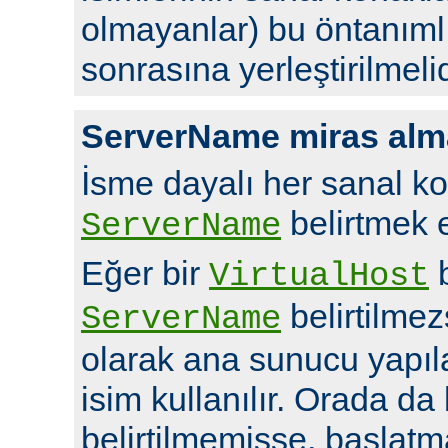
olmayanlar) bu öntanıml
sonrasına yerleştirilmelid
ServerName miras alm
İsme dayalı her sanal ko
belirtmek en
ServerName
Eğer bir
b
VirtualHost
belirtilme
ServerName
olarak ana sunucu yapı
isim kullanılır. Orada da
belirtilmemişse, başlatm