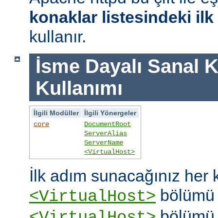
konaklar listesindeki il
kullanır.
İsme Dayalı Sanal K
Kullanımı
İlgili Modüller
İlgili Yönergeler
core
DocumentRoot
ServerAlias
ServerName
<VirtualHost>
İlk adım sunacağınız her k
bölümü o
<VirtualHost>
bölümü 
<VirtualHost>