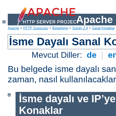
Apache 
Apache
>
HTTP Sunucusu
>
Belgeleme
>
Sürüm 2.4
>
Sanal Konaklar
İsme Dayalı Sanal K
Mevcut Diller:
de
|
e
Bu belgede isme dayalı san
zaman, nasıl kullanılacakları
İsme dayalı ve IP’ye
Konaklar