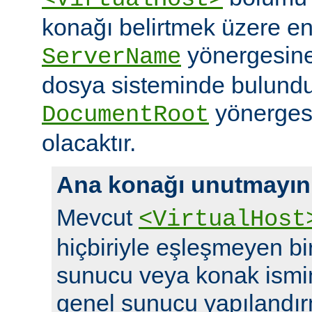
konağı belirtmek üzere en
yönergesine 
ServerName
dosya sisteminde bulundu
yönergesi
DocumentRoot
olacaktır.
Ana konağı unutmayın
Mevcut
<VirtualHost
hiçbiriyle eşleşmeyen bir 
sunucu veya konak ismi
genel sunucu yapılandırm