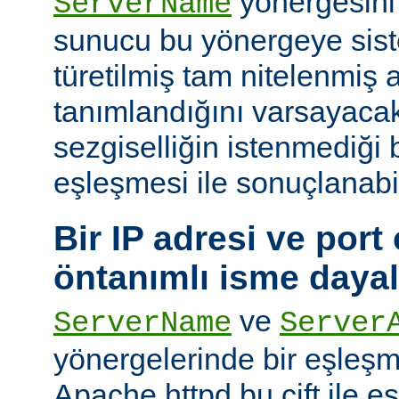
yönergesini
ServerName
sunucu bu yönergeye sis
türetilmiş tam nitelenmiş
tanımlandığını varsayacak
sezgiselliğin istenmediği 
eşleşmesi ile sonuçlanabi
Bir IP adresi ve port ç
öntanımlı isme daya
ve
ServerName
Server
yönergelerinde bir eşleş
Apache httpd bu çift ile 