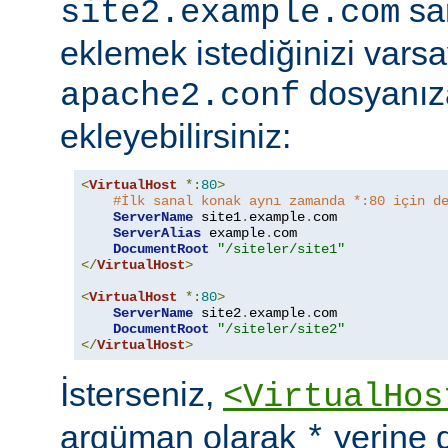
sa
site2.example.com
eklemek istediğinizi vars
dosyanıza
apache2.conf
ekleyebilirsiniz:
<
VirtualHost
*:
80
>
#İlk sanal konak aynı zamanda *:80 için d
ServerName
 site1
.
example
.
com

ServerAlias
 example
.
com

DocumentRoot
"/siteler/site1"
</
VirtualHost
>
<
VirtualHost
*:
80
>
ServerName
 site2
.
example
.
com

DocumentRoot
"/siteler/site2"
</
VirtualHost
>
İsterseniz,
<VirtualHos
argüman olarak
yerine 
*