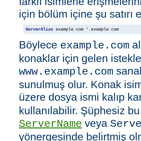
farklı isimlerle erişmeler
için bölüm içine şu satırı e
ServerAlias
 example
.
com 
*.
example
.
com
Böylece
al
example.com
konaklar için gelen istekl
sanal
www.example.com
sunulmuş olur. Konak isi
üzere dosya ismi kalıp kar
kullanılabilir. Şüphesiz bu 
veya
ServerName
Serv
yönergesinde belirtmiş ol