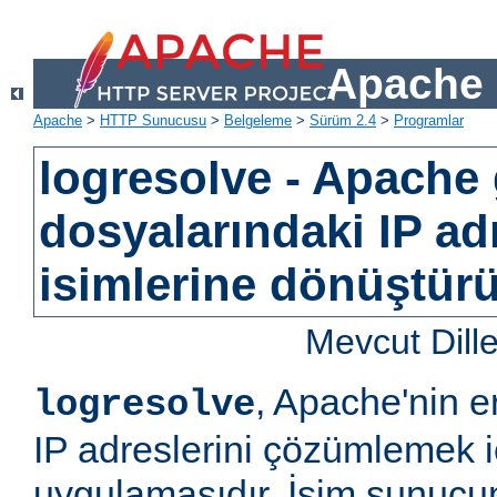
Apache 
Apache
>
HTTP Sunucusu
>
Belgeleme
>
Sürüm 2.4
>
Programlar
logresolve - Apache
dosyalarındaki IP ad
isimlerine dönüştürü
Mevcut Dill
, Apache'nin e
logresolve
IP adreslerini çözümlemek iç
uygulamasıdır. İsim sunucun