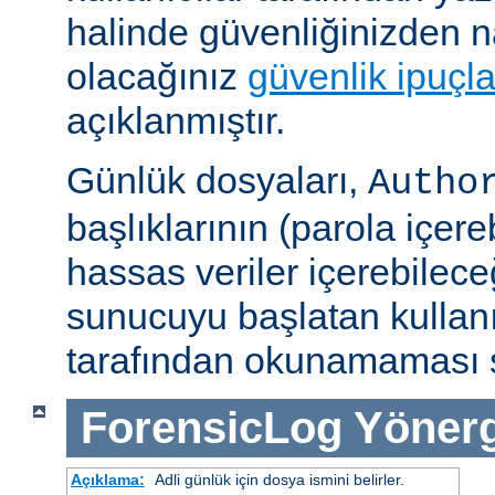
halinde güvenliğinizden n
olacağınız
güvenlik ipuçla
açıklanmıştır.
Günlük dosyaları,
Autho
başlıklarının (parola içereb
hassas veriler içerebilec
sunucuyu başlatan kullan
tarafından okunamaması s
ForensicLog
Yönerg
Açıklama:
Adli günlük için dosya ismini belirler.