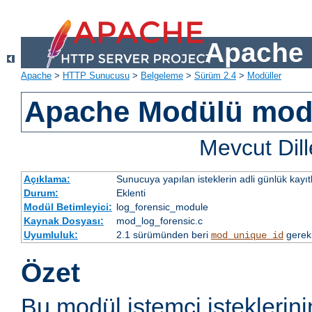
Apache 
Apache
>
HTTP Sunucusu
>
Belgeleme
>
Sürüm 2.4
>
Modüller
Apache Modülü mod
Mevcut Dill
Açıklama:
Sunucuya yapılan isteklerin adli günlük kayıt
Durum:
Eklenti
Modül Betimleyici:
log_forensic_module
Kaynak Dosyası:
mod_log_forensic.c
Uyumluluk:
2.1 sürümünden beri
gerek
mod_unique_id
Özet
Bu modül istemci isteklerini