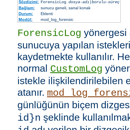
Sözdizimi:
ForensicLog
dosya-adı
|
borulu-süreç
Bağlam:
sunucu geneli, sanal konak
Durum:
Eklenti
Modül:
mod_log_forensic
yönergesi a
ForensicLog
sunucuya yapılan istekler
kaydetmekte kullanılır. He
normal
yöner
CustomLog
istekle ilişkilendirilebilen 
atanır.
mod_log_forens
günlüğünün biçem dizge
şeklinde kullanılma
id}n
adı verilen bir dizgecik