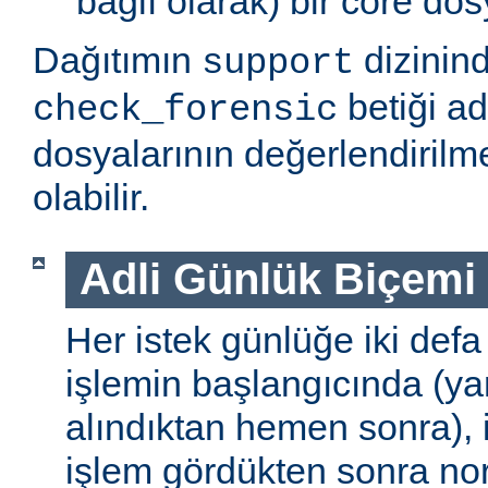
bağlı olarak) bir core do
Dağıtımın
dizinin
support
betiği ad
check_forensic
dosyalarının değerlendirilm
olabilir.
Adli Günlük Biçemi
Her istek günlüğe iki defa k
işlemin başlangıcında (yan
alındıktan hemen sonra), ik
işlem gördükten sonra no