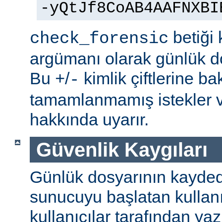
-yQtJf8CoAB4AAFNXBI
betiği 
check_forensic
argümanı olarak günlük do
Bu
/
kimlik çiftlerine b
+
-
tamamlanmamış istekler v
hakkında uyarır.
Güvenlik Kaygıları
Günlük dosyarının kaydedi
sunucuyu başlatan kullanı
kullanıcılar tarafından yaz