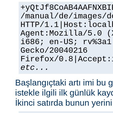
+yQtJf8CoAB4AAFNXBI
/manual/de/images/d
HTTP/1.1|Host:local
Agent:Mozilla/5.0 (
i686; en-US; rv%3a1
Gecko/20040216
Firefox/0.8|Accept:
etc...
Başlangıçtaki artı imi bu g
istekle ilgili ilk günlük kay
İkinci satırda bunun yerini 