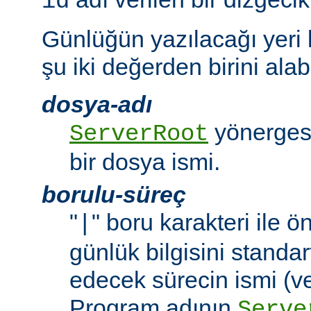
id
Günlüğün yazılacağı yeri
şu iki değerden birini alabi
dosya-adı
yönergesi
ServerRoot
bir dosya ismi.
borulu-süreç
"
" boru karakteri ile 
|
günlük bilgisini standar
edecek sürecin ismi (ve
Program adının
Serve