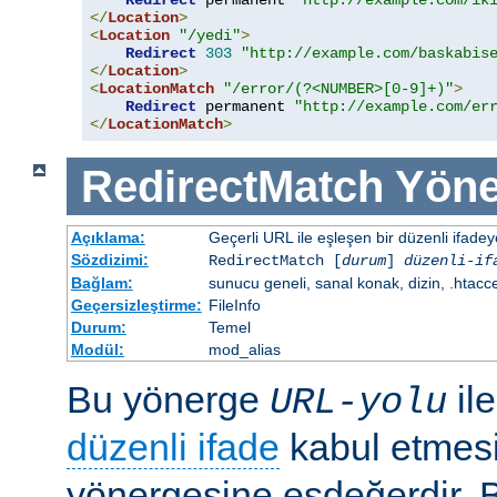
Redirect
 permanent 
"http://example.com/ik
</
Location
>
<
Location
"/yedi"
>
Redirect
303
"http://example.com/baskabis
</
Location
>
<
LocationMatch
"/error/(?<NUMBER>[0-9]+)"
>
Redirect
 permanent 
"http://example.com/er
</
LocationMatch
>
RedirectMatch
Yöne
Açıklama:
Geçerli URL ile eşleşen bir düzenli ifade
Sözdizimi:
RedirectMatch [
durum
]
düzenli-if
Bağlam:
sunucu geneli, sanal konak, dizin, .htacc
Geçersizleştirme:
FileInfo
Durum:
Temel
Modül:
mod_alias
Bu yönerge
il
URL-yolu
düzenli ifade
kabul etmes
yönergesine eşdeğerdir. Be