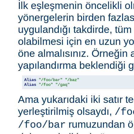
İlk eşleşmenin öncelikli o
yönergelerin birden fazlası
uygulandığı takdirde, tüm 
olabilmesi için en uzun y
öne almalısınız. Örneğin 
yapılandırma beklendiği gi
Alias
"/foo/bar"
"/baz"
Alias
"/foo"
"/gaq"
Ama yukarıdaki iki satır t
yerleştirilmiş olsaydı,
/fo
rumuzundan ön
/foo/bar