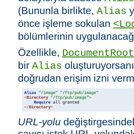
(Bununla birlikte,
y
Alias
önce işleme sokulan
<Lo
bölümlerinin uygulanacağı
Özellikle,
DocumentRoot
bir
oluşturuyorsanı
Alias
doğrudan erişim izni verme
Alias
"/image"
"/ftp/pub/image"
<
Directory
"/ftp/pub/image"
>
Require
</
Directory
>
URL-yolu
değiştirgesindek
sayısı istek URL-yolundaki