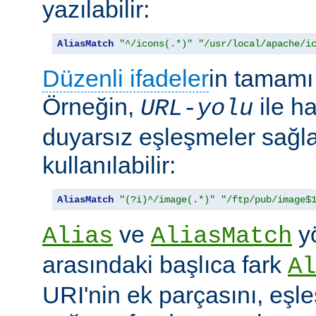
yazılabilir:
AliasMatch
"^/icons(.*)"
"/usr/local/apache/i
Düzenli ifadeler
in tamamı 
Örneğin,
ile h
URL-yolu
duyarsız eşleşmeler sağl
kullanılabilir:
AliasMatch
"(?i)^/image(.*)"
"/ftp/pub/image$
ve
yö
Alias
AliasMatch
arasındaki başlıca fark
Al
URI'nin ek parçasını, eşl