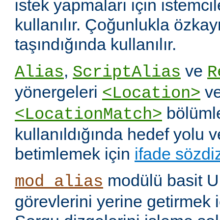
istek yapmaları için istemci
kullanılır. Çoğunlukla özka
taşındığında kullanılır.
,
ve
Alias
ScriptAlias
R
yönergeleri
v
<Location>
bölümle
<LocationMatch>
kullanıldığında hedef yolu 
betimlemek için
ifade sözdi
modülü basit U
mod_alias
görevlerini yerine getirmek i