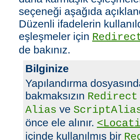
seçeneği aşağıda açıklandı
Düzenli ifadelerin kullanı
eşleşmeler için
Redirec
de bakınız.
Bilginize
Yapılandırma dosyasında
bakmaksızın
Redirect
ve
Alias
ScriptAlia
önce ele alınır.
<Locat
içinde kullanılmış bir
Re