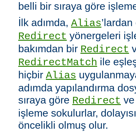
belli bir sıraya göre işlem
İlk adımda,
’lardan
Alias
yönergeleri iş
Redirect
bakımdan bir
v
Redirect
ile eşleş
RedirectMatch
hiçbir
uygulanmayac
Alias
adımda yapılandırma dosy
sıraya göre
v
Redirect
işleme sokulurlar, dolayıs
öncelikli olmuş olur.