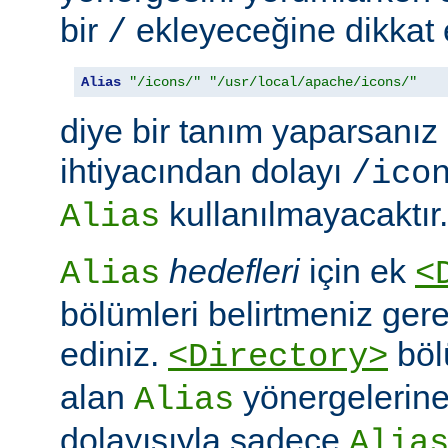
bir
ekleyeceğine dikkat e
/
Alias
"/icons/"
"/usr/local/apache/icons/"
diye bir tanım yaparsanız
ihtiyacından dolayı
/ico
kullanılmayacaktır.
Alias
hedefleri
için ek
Alias
<
bölümleri belirtmeniz ger
ediniz.
böl
<Directory>
alan
yönergelerine ö
Alias
dolayısıyla sadece
Alia