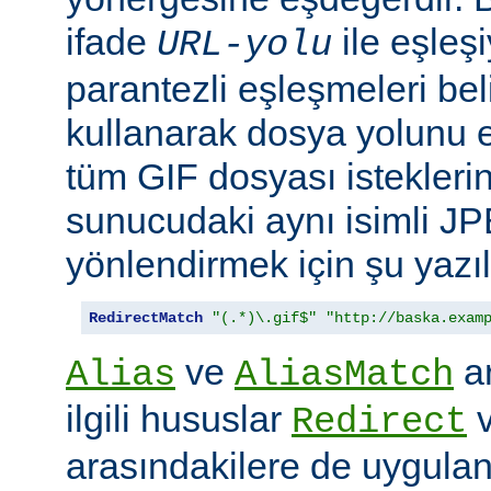
ifade
ile eşleş
URL-yolu
parantezli eşleşmeleri bel
kullanarak dosya yolunu e
tüm GIF dosyası isteklerin
sunucudaki aynı isimli J
yönlendirmek için şu yazıla
RedirectMatch
"(.*)\.gif$"
"http://baska.exam
ve
ar
Alias
AliasMatch
ilgili hususlar
Redirect
arasındakilere de uygulanır