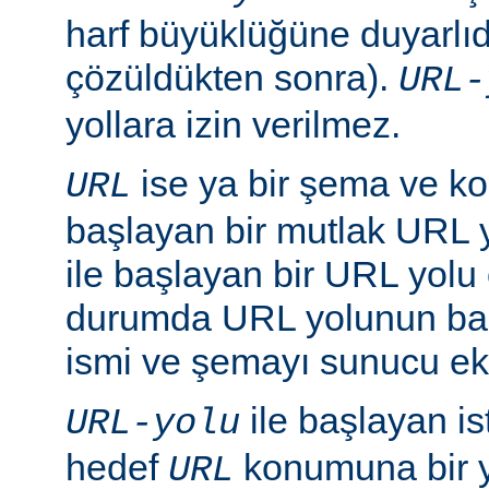
harf büyüklüğüne duyarlıd
çözüldükten sonra).
URL-
yollara izin verilmez.
ise ya bir şema ve ko
URL
başlayan bir mutlak URL ya
ile başlayan bir URL yolu ol
durumda URL yolunun baş
ismi ve şemayı sunucu ekl
ile başlayan is
URL-yolu
hedef
konumuna bir y
URL