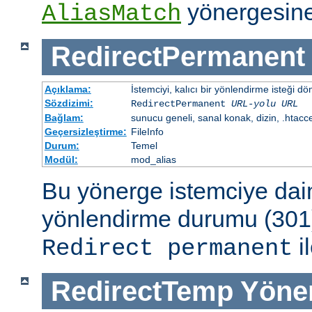
yönergesine
AliasMatch
RedirectPermanent
Açıklama:
İstemciyi, kalıcı bir yönlendirme isteği dö
Sözdizimi:
RedirectPermanent
URL-yolu
URL
Bağlam:
sunucu geneli, sanal konak, dizin, .htacc
Geçersizleştirme:
FileInfo
Durum:
Temel
Modül:
mod_alias
Bu yönerge istemciye dai
yönlendirme durumu (301)
il
Redirect permanent
RedirectTemp
Yöne