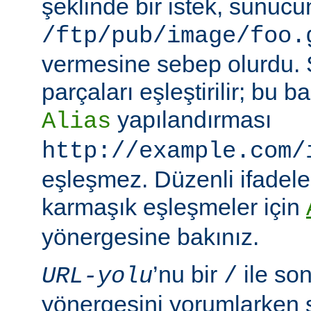
şeklinde bir istek, sunuc
/ftp/pub/image/foo.
vermesine sebep olurdu.
parçaları eşleştirilir; bu
yapılandırması
Alias
http://example.com/
eşleşmez. Düzenli ifadeler
karmaşık eşleşmeler için
yönergesine bakınız.
’nu bir
ile so
URL-yolu
/
yönergesini yorumlarken