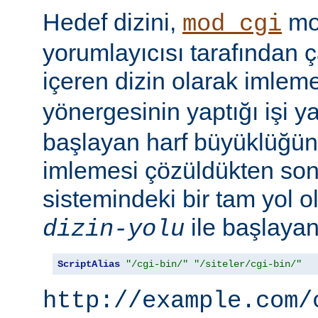
Hedef dizini,
mod
mod_cgi
yorumlayıcısı tarafından ça
içeren dizin olarak imlem
yönergesinin yaptığı işi y
başlayan harf büyüklüğün
imlemesi çözüldükten son
sistemindeki bir tam yol ol
ile başlayan 
dizin-yolu
ScriptAlias
"/cgi-bin/"
"/siteler/cgi-bin/"
http://example.com/