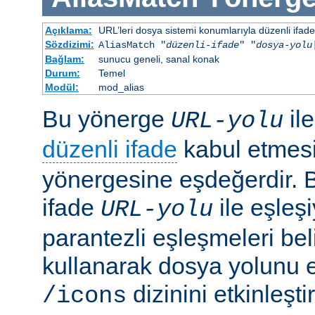
Açıklama:
URL’leri dosya sistemi konumlarıyla düzenli ifadel
Sözdizimi:
AliasMatch "
düzenli-ifade
" "
dosya-yolu
Bağlam:
sunucu geneli, sanal konak
Durum:
Temel
Modül:
mod_alias
Bu yönerge
il
URL-yolu
düzenli ifade
kabul etmes
yönergesine eşdeğerdir. Be
ifade
ile eşleş
URL-yolu
parantezli eşleşmeleri bel
kullanarak dosya yolunu e
dizinini etkinleşt
/icons