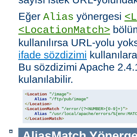
Eğer
yönergesi
Alias
<L
bölüm
<LocationMatch>
kullanılırsa URL-yolu yoks
ifade sözdizimi
kullanılar
Bu sözdizimi Apache 2.4.
kulanılabilir.
<
Location
"/image"
>
Alias
"/ftp/pub/image"
</
Location
>
<
LocationMatch
"/error/(?<NUMBER>[0-9]+)"
>
Alias
"/usr/local/apache/errors/%{env:MAT
</
LocationMatch
>
AliasMatch
Yönerge