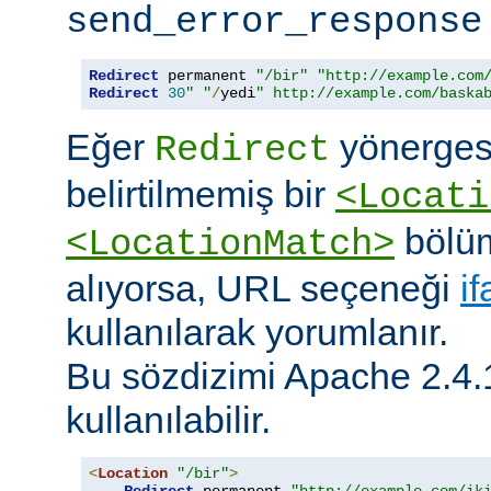
send_error_response
Redirect
 permanent 
"/bir"
"http://example.com
Redirect
30
" "
/
yedi
" http://example.com/baska
Eğer
yönerges
Redirect
belirtilmemiş bir
<Locati
bölüm
<LocationMatch>
alıyorsa, URL seçeneği
i
kullanılarak yorumlanır.
Bu sözdizimi Apache 2.4.
kullanılabilir.
<
Location
"/bir"
>