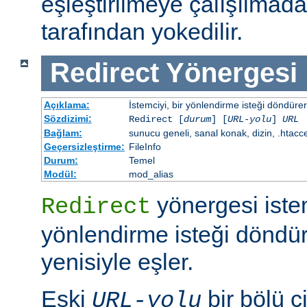
eşleştirilmeye çalışılma
tarafından yokedilir.
Redirect
Yönergesi
Açıklama:
İstemciyi, bir yönlendirme isteği döndürere
Sözdizimi:
Redirect [
durum
] [
URL-yolu
]
URL
Bağlam:
sunucu geneli, sanal konak, dizin, .htacc
Geçersizleştirme:
FileInfo
Durum:
Temel
Modül:
mod_alias
yönergesi iste
Redirect
yönlendirme isteği döndür
yenisiyle eşler.
Eski
bir bölü çi
URL-yolu