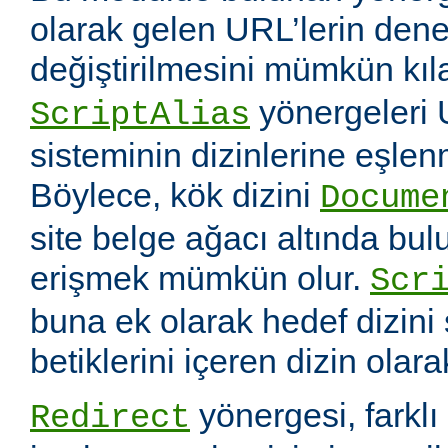
olarak gelen URL’lerin dene
değiştirilmesini mümkün kıl
yönergeleri 
ScriptAlias
sisteminin dizinlerine eşlen
Böylece, kök dizini
Docume
site belge ağacı altında bu
erişmek mümkün olur.
Scr
buna ek olarak hedef dizin
betiklerini içeren dizin olara
yönergesi, farklı 
Redirect