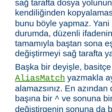
sağ tarafta dosya yolunu
kendiliğinden kopyalamas
bunu böyle yapmaz. Yani
durumda, düzenli ifadenin
tamamıyla baştan sona eş
değiştirmeyi sağ tarafta y
Başka bir deyişle, basitç
yazmakla ayn
AliasMatch
alamazsınız. En azından d
başına bir
ve sonuna bi
^
değiştirgenin sonuna da b