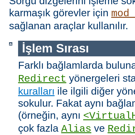
Sorgu dizgelerini işleme s
karmaşık görevler için
mod
sağlanan araçlar kullanılır.
İşlem Sırası
Farklı bağlamlarda bulu
yönergeleri st
Redirect
kuralları
ile ilgili diğer yö
sokulur. Fakat aynı bağla
(örneğin, aynı
<Virtual
çok fazla
ve
Alias
Redi