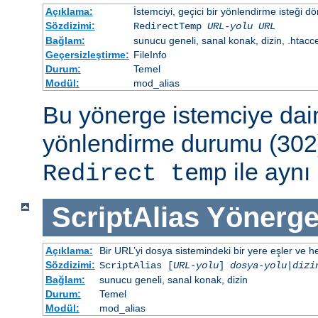
Açıklama:
İstemciyi, geçici bir yönlendirme isteği dö
Sözdizimi:
RedirectTemp
URL-yolu
URL
Bağlam:
sunucu geneli, sanal konak, dizin, .htacc
Geçersizleştirme:
FileInfo
Durum:
Temel
Modül:
mod_alias
Bu yönerge istemciye dai
yönlendirme durumu (302)
ile aynı 
Redirect temp
ScriptAlias
Yönerge
Açıklama:
Bir URL’yi dosya sistemindeki bir yere eşler ve hed
Sözdizimi:
ScriptAlias [
URL-yolu
]
dosya-yolu
|
dizi
Bağlam:
sunucu geneli, sanal konak, dizin
Durum:
Temel
Modül:
mod_alias