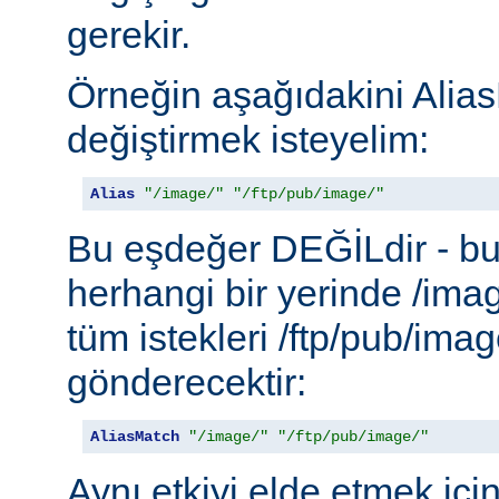
gerekir.
Örneğin aşağıdakini Alias
değiştirmek isteyelim:
Alias
"/image/"
"/ftp/pub/image/"
Bu eşdeğer DEĞİLdir - b
herhangi bir yerinde /ima
tüm istekleri /ftp/pub/imag
gönderecektir:
AliasMatch
"/image/"
"/ftp/pub/image/"
Aynı etkiyi elde etmek içi