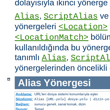
dolayısıyla ikinci yönerge
,
v
Alias
ScriptAlias
yönergeleri
<Location>
bölüm
<LocationMatch>
kullanıldığında bu yönerg
tanımlı
,
Alias
ScriptAl
yönergelerinden öncelikli 
Alias
Yönergesi
Açıklama:
URL’leri dosya sistemi konumlarıyla eşler.
Sözdizimi:
Alias [
URL-yolu
]
dosya-yolu
|
dizin-yo
Bağlam:
sunucu geneli, sanal konak, dizin
Durum:
Temel