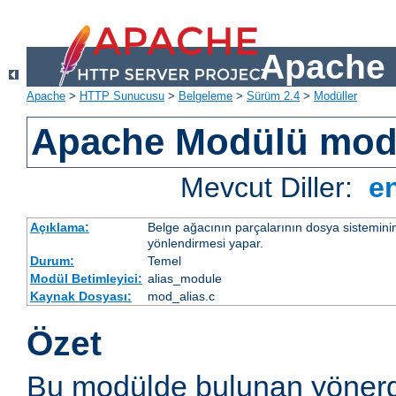
Apache 
Apache
>
HTTP Sunucusu
>
Belgeleme
>
Sürüm 2.4
>
Modüller
Apache Modülü mod
Mevcut Diller:
e
Açıklama:
Belge ağacının parçalarının dosya sistemini
yönlendirmesi yapar.
Durum:
Temel
Modül Betimleyici:
alias_module
Kaynak Dosyası:
mod_alias.c
Özet
Bu modülde bulunan yönerg