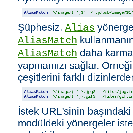
AliasMatch
"^/image/(.*)$"
"/ftp/pub/image/$1
Şüphesiz,
yönerges
Alias
kullanmanın 
AliasMatch
daha karmaş
AliasMatch
yapmamızı sağlar. Örneğin
çeşitlerini farklı dizinler
AliasMatch
"^/image/(.*)\.jpg$"
"/files/jpg.i
AliasMatch
"^/image/(.*)\.gif$"
"/files/gif.i
İstek URL'sinin başındaki 
modüldeki yönergeler iste