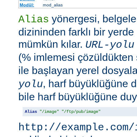
Modül:
mod_alias
yönergesi, belgele
Alias
dizininden farklı bir yerd
mümkün kılar.
URL-yolu
(% imlemesi çözüldükten
ile başlayan yerel dosyala
, harf büyüklüğüne d
yolu
bile harf büyüklüğüne duya
Alias
"/image"
"/ftp/pub/image"
http://example.com/