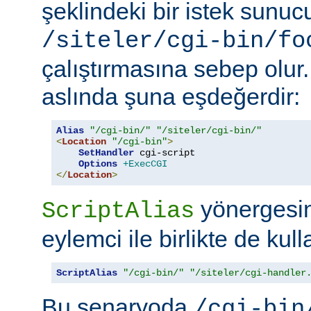
şeklindeki bir istek sunu
/siteler/cgi-bin/fo
çalıştırmasına sebep olur
aslında şuna eşdeğerdir:
Alias
"/cgi-bin/"
"/siteler/cgi-bin/"
<
Location
"/cgi-bin"
>
SetHandler
 cgi-script

Options
+ExecCGI
</
Location
>
yönergesini
ScriptAlias
eylemci ile birlikte de kull
ScriptAlias
"/cgi-bin/"
"/siteler/cgi-handler
Bu senaryoda
/cgi-bin