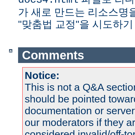
doc34.html
가 새로 만드는 리소스명
"맞춤법 교정"을 시도하기
Comments
Notice:
This is not a Q&A sect
should be pointed towar
documentation or serve
our moderators if they a
considered invalid/off-t