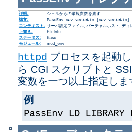
説明:
シェルからの環境変数を渡す
構文:
PassEnv
env-variable
[
env-variable
] 
コンテキスト:
サーバ設定ファイル, バーチャルホスト, ディレクトリ
上書き:
FileInfo
ステータス:
Base
モジュール:
mod_env
プロセスを起動し
httpd
ら CGI スクリプトと S
変数を一つ以上指定しま
例
PassEnv LD_LIBRARY_