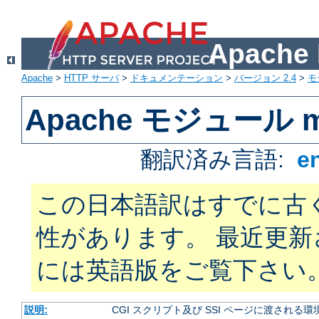
Apach
Apache
>
HTTP サーバ
>
ドキュメンテーション
>
バージョン 2.4
>
モ
Apache モジュール m
翻訳済み言語:
e
この日本語訳はすでに古
性があります。 最近更
には英語版をご覧下さい
説明:
CGI スクリプト及び SSI ページに渡され