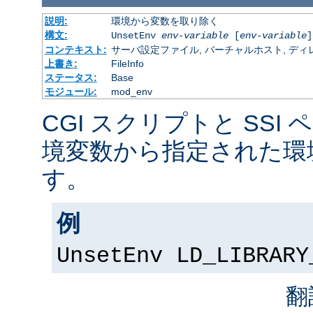
説明:
環境から変数を取り除く
構文:
UnsetEnv
env-variable
[
env-variable
]
コンテキスト:
サーバ設定ファイル, バーチャルホスト, ディレクトリ
上書き:
FileInfo
ステータス:
Base
モジュール:
mod_env
CGI スクリプトと SSI
境変数から指定された環
す。
例
UnsetEnv LD_LIBRARY
翻