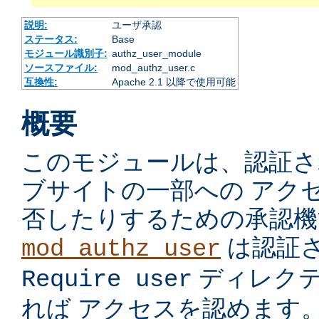
説明:
ユーザ承認
ステータス:
Base
モジュール識別子:
authz_user_module
ソースファイル:
mod_authz_user.c
互換性:
Apache 2.1 以降で使用可能
概要
このモジュールは、認証さ
ブサイトの一部への アク
否したりするための承認機
は認証
mod_authz_user
ディレク
Require user
れば アクセスを認めます