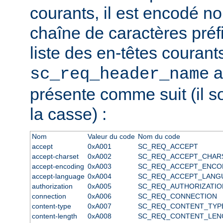
courants, il est encodé 
chaîne de caractères préfix
liste des en-têtes courant
a
sc_req_header_name
présente comme suit (il s
la casse) :
Nom
Valeur du code
Nom du code
accept
0xA001
SC_REQ_ACCEPT
accept-charset
0xA002
SC_REQ_ACCEPT_CHAR
accept-encoding
0xA003
SC_REQ_ACCEPT_ENCO
accept-language
0xA004
SC_REQ_ACCEPT_LANG
authorization
0xA005
SC_REQ_AUTHORIZATIO
connection
0xA006
SC_REQ_CONNECTION
content-type
0xA007
SC_REQ_CONTENT_TYP
content-length
0xA008
SC_REQ_CONTENT_LEN