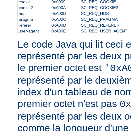
cookie
0xA009
SC_REQ_COOKIE
cookie2
0xA00A
SC_REQ_COOKIE2
host
0xA00B
SC_REQ_HOST
pragma
0xA00C
SC_REQ_PRAGMA
referer
0xA00D
SC_REQ_REFERER
user-agent
0xA00E
SC_REQ_USER_AGENT
Le code Java qui lit ceci ex
représenté par les deux pr
le premier octet est
'0xA
représenté par le deuxi
index d'un tableau de noms
premier octet n'est pas
0
représenté par les deux o
comme la longueur d'une 