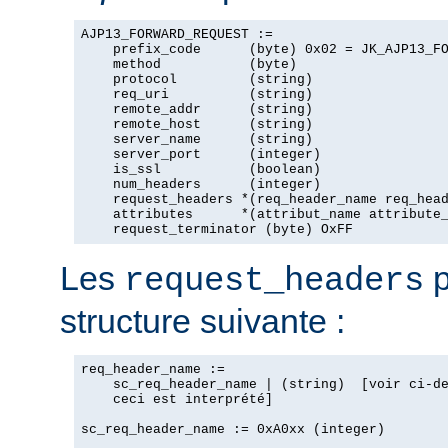
AJP13_FORWARD_REQUEST :=

    prefix_code      (byte) 0x02 = JK_AJP13_FO
    method           (byte)

    protocol         (string)

    req_uri          (string)

    remote_addr      (string)

    remote_host      (string)

    server_name      (string)

    server_port      (integer)

    is_ssl           (boolean)

    num_headers      (integer)

    request_headers *(req_header_name req_head
    attributes      *(attribut_name attribute_
    request_terminator (byte) OxFF
Les
p
request_headers
structure suivante :
req_header_name :=

    sc_req_header_name | (string)  [voir ci-de
    ceci est interprété]

sc_req_header_name := 0xA0xx (integer)
