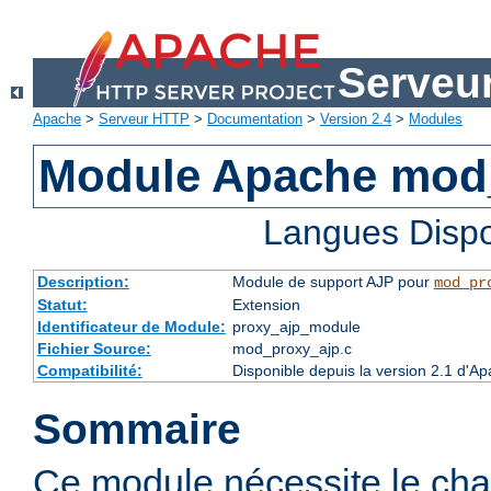
Serveu
Apache
>
Serveur HTTP
>
Documentation
>
Version 2.4
>
Modules
Module Apache mod
Langues Dispo
Description:
Module de support AJP pour
mod_pr
Statut:
Extension
Identificateur de Module:
proxy_ajp_module
Fichier Source:
mod_proxy_ajp.c
Compatibilité:
Disponible depuis la version 2.1 d'A
Sommaire
Ce module nécessite le ch