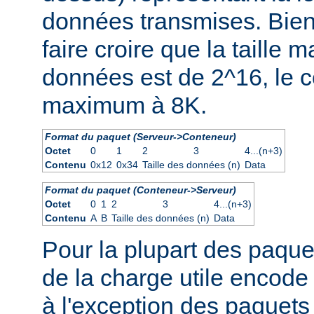
données transmises. Bien
faire croire que la taille
données est de 2^16, le co
maximum à 8K.
Format du paquet (Serveur->Conteneur)
Octet
0
1
2
3
4...(n+3)
Contenu
0x12
0x34
Taille des données (n)
Data
Format du paquet (Conteneur->Serveur)
Octet
0
1
2
3
4...(n+3)
Contenu
A
B
Taille des données (n)
Data
Pour la plupart des paquet
de la charge utile encode
à l'exception des paquets