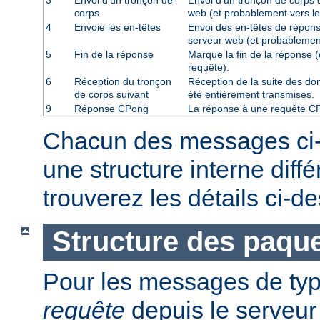
3
Envoi d'un tronçon de
Envoi d'un tronçon de corps d
corps
web (et probablement vers le
4
Envoie les en-têtes
Envoi des en-têtes de répons
serveur web (et probablement
5
Fin de la réponse
Marque la fin de la réponse (
requête).
6
Réception du tronçon
Réception de la suite des don
de corps suivant
été entièrement transmises.
9
Réponse CPong
La réponse à une requête C
Chacun des messages ci
une structure interne diff
trouverez les détails ci-d
Structure des paque
Pour les messages de ty
requête
depuis le serveur 