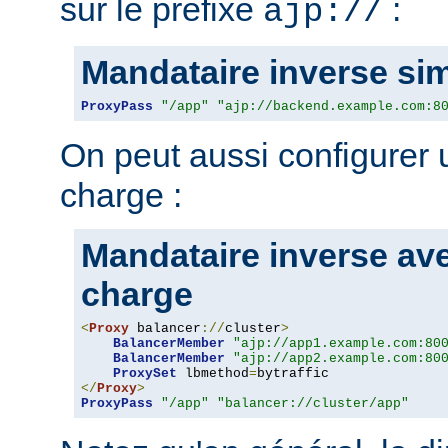
sur le prefixe
:
ajp://
Mandataire inverse si
ProxyPass
"/app"
"ajp://backend.example.com:8
On peut aussi configurer u
charge :
Mandataire inverse ave
charge
<
Proxy
 balancer
://
cluster
>
BalancerMember
"ajp://app1.example.com:80
BalancerMember
"ajp://app2.example.com:80
ProxySet
 lbmethod
=
</
Proxy
>
ProxyPass
"/app"
"balancer://cluster/app"