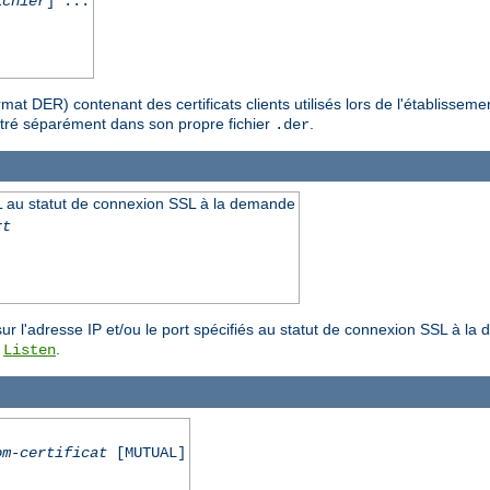
ichier
] ...
format DER) contenant des certificats clients utilisés lors de l'établis
gistré séparément dans son propre fichier
.
.der
 au statut de connexion SSL à la demande
rt
r l'adresse IP et/ou le port spécifiés au statut de connexion SSL à la 
e
.
Listen
om-certificat
[MUTUAL]