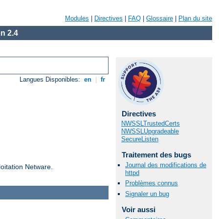
Modules
|
Directives
|
FAQ
|
Glossaire
|
Plan du site
n 2.4
Langues Disponibles:
en
|
fr
Directives
NWSSLTrustedCerts
NWSSLUpgradeable
SecureListen
Traitement des bugs
Journal des modifications de
loitation Netware.
httpd
Problèmes connus
Signaler un bug
Voir aussi