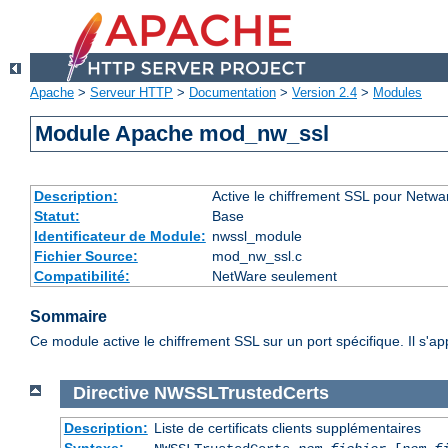
Apache
>
Serveur HTTP
>
Documentation
>
Version 2.4
>
Modules
Module Apache mod_nw_ssl
Description:
Active le chiffrement SSL pour Netwa
Statut:
Base
Identificateur de Module:
nwssl_module
Fichier Source:
mod_nw_ssl.c
Compatibilité:
NetWare seulement
Sommaire
Ce module active le chiffrement SSL sur un port spécifique. Il s'a
Directive
NWSSLTrustedCerts
Description:
Liste de certificats clients supplémentaires
Syntaxe: