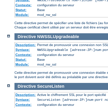
NWSSLTrustedCerts
nom-fichier
[
nom-f
Contexte:
configuration du serveur
Statut:
Base
Module:
mod_nw_ssl
Cette directive permet de spécifier une liste de fichiers (au 
Chaque certificat client utilisé par un serveur doit être enre
Directive
NWSSLUpgradeable
Description:
Permet de promouvoir une connexion non SSL
Syntaxe:
NWSSLUpgradeable [
adresse-IP
:]
num-po
Contexte:
configuration du serveur
Statut:
Base
Module:
mod_nw_ssl
Cette directive permet de promouvoir une connexion établie su
le port doivent avoir été définis au préalable par une directiv
Directive
SecureListen
Description:
Active le chiffrement SSL pour le port spécifié
Syntaxe:
SecureListen [
adresse-IP
:]
num-port
n
Contexte:
configuration du serveur