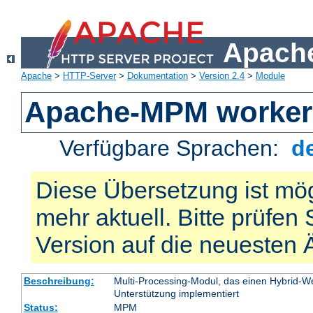
Apache
Apache
>
HTTP-Server
>
Dokumentation
>
Version 2.4
>
Module
Apache-MPM worker
Verfügbare Sprachen:
d
Diese Übersetzung ist mög
mehr aktuell. Bitte prüfen 
Version auf die neuesten
Beschreibung:
Multi-Processing-Modul, das einen Hybrid-We
Unterstützung implementiert
Status:
MPM