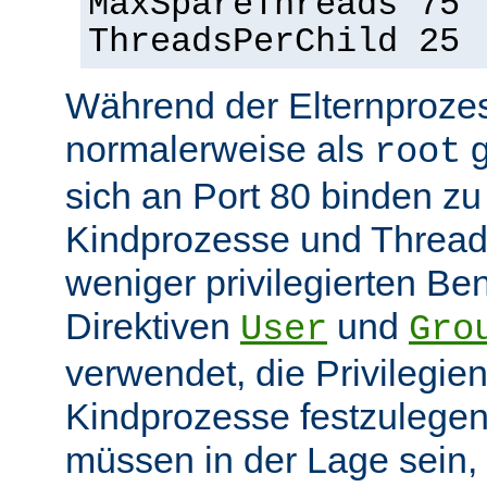
MaxSpareThreads 75
ThreadsPerChild 25
Während der Elternprozes
normalerweise als
g
root
sich an Port 80 binden z
Kindprozesse und Thread
weniger privilegierten Ben
Direktiven
und
User
Gro
verwendet, die Privilegie
Kindprozesse festzulegen
müssen in der Lage sein, 